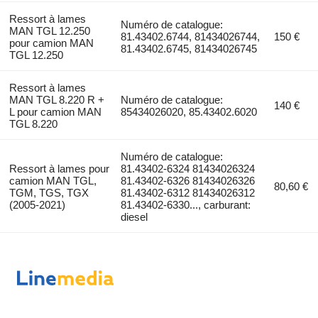
Ressort à lames
Numéro de catalogue:
MAN TGL 12.250
81.43402.6744, 81434026744,
150 €
pour camion MAN
81.43402.6745, 81434026745
TGL 12.250
Ressort à lames
MAN TGL 8.220 R +
Numéro de catalogue:
140 €
L pour camion MAN
85434026020, 85.43402.6020
TGL 8.220
Numéro de catalogue:
Ressort à lames pour
81.43402-6324 81434026324
camion MAN TGL,
81.43402-6326 81434026326
80,60 €
TGM, TGS, TGX
81.43402-6312 81434026312
(2005-2021)
81.43402-6330..., carburant:
diesel