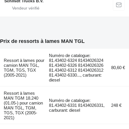
Schmidt Trucks B.V.
Prix de ressorts à lames MAN TGL
Numéro de catalogue:
Ressort à lames pour
81.43402-6324 81434026324
camion MAN TGL,
81.43402-6326 81434026326
80,60 €
TGM, TGS, TGX
81.43402-6312 81434026312
(2005-2021)
81.43402-6330..., carburant:
diesel
Ressort à lames
MAN TGM 18.240
Numéro de catalogue:
(01.05-) pour camion
81.43402-6331 81434026331,
248 €
MAN TGL, TGM,
carburant: diesel
TGS, TGX (2005-
2021)