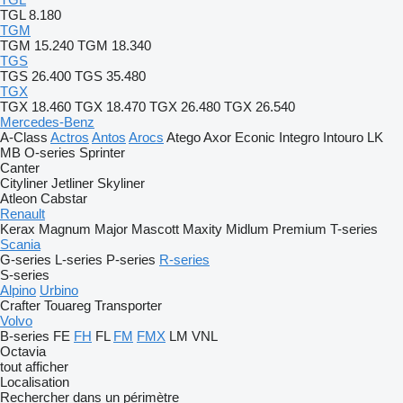
TGL 8.180
TGM
TGM 15.240
TGM 18.340
TGS
TGS 26.400
TGS 35.480
TGX
TGX 18.460
TGX 18.470
TGX 26.480
TGX 26.540
Mercedes-Benz
A-Class
Actros
Antos
Arocs
Atego
Axor
Econic
Integro
Intouro
LK
MB
O-series
Sprinter
Canter
Cityliner
Jetliner
Skyliner
Atleon
Cabstar
Renault
Kerax
Magnum
Major
Mascott
Maxity
Midlum
Premium
T-series
Scania
G-series
L-series
P-series
R-series
S-series
Alpino
Urbino
Crafter
Touareg
Transporter
Volvo
B-series
FE
FH
FL
FM
FMX
LM
VNL
Octavia
tout afficher
Localisation
Rechercher dans un périmètre