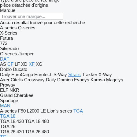
pièce détachée d'origine
Marque
Aucun résultat trouvé pour cette recherche
A-series
Q-series
X-Series
Futura
773
Silverado
C-series
Jumper
DAF
AS
CF
LF
XD
XF
XG
Doblo
Ducato
Daily
EuroCargo
Eurotech
S-Way
Stralis
Trakker
X-Way
Axer
Citelis
Crossway
Daily
Domino
Evadys
Karosa
Magelys
Proway
ELF
NKR
Grand Cherokee
Sportage
MAN
A-series
F90
L2000
LE
Lion's series
TGA
TGA 18
TGA 18.430
TGA 18.480
TGA 26
TGA 26.430
TGA 26.480
TGL