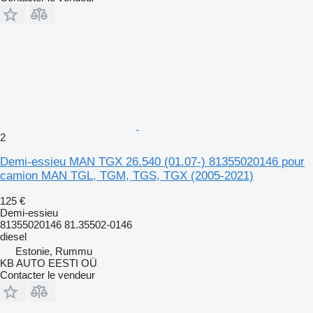
2
Demi-essieu MAN TGX 26.540 (01.07-) 81355020146 pour
camion MAN TGL, TGM, TGS, TGX (2005-2021)
125 €
Demi-essieu
81355020146 81.35502-0146
diesel
Estonie, Rummu
KB AUTO EESTI OÜ
Contacter le vendeur