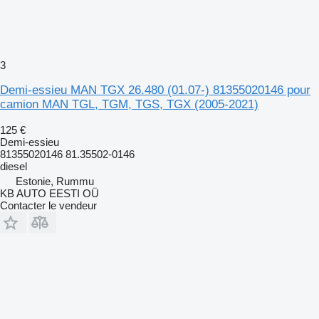
3
Demi-essieu MAN TGX 26.480 (01.07-) 81355020146 pour
camion MAN TGL, TGM, TGS, TGX (2005-2021)
125 €
Demi-essieu
81355020146 81.35502-0146
diesel
Estonie, Rummu
KB AUTO EESTI OÜ
Contacter le vendeur