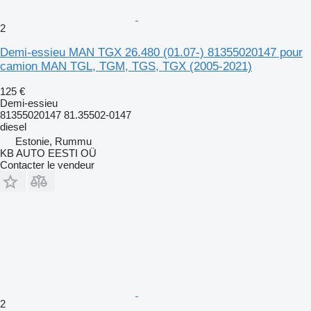
2
Demi-essieu MAN TGX 26.480 (01.07-) 81355020147 pour
camion MAN TGL, TGM, TGS, TGX (2005-2021)
125 €
Demi-essieu
81355020147 81.35502-0147
diesel
Estonie, Rummu
KB AUTO EESTI OÜ
Contacter le vendeur
2