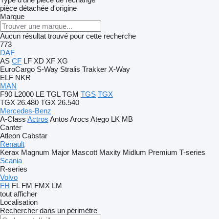
pièce détachée d'origine
Marque
Aucun résultat trouvé pour cette recherche
773
DAF
AS
CF
LF
XD
XF
XG
EuroCargo
S-Way
Stralis
Trakker
X-Way
ELF
NKR
MAN
F90
L2000
LE
TGL
TGM
TGS
TGX
TGX 26.480
TGX 26.540
Mercedes-Benz
A-Class
Actros
Antos
Arocs
Atego
LK
MB
Canter
Atleon
Cabstar
Renault
Kerax
Magnum
Major
Mascott
Maxity
Midlum
Premium
T-series
Scania
R-series
Volvo
FH
FL
FM
FMX
LM
tout afficher
Localisation
Rechercher dans un périmètre