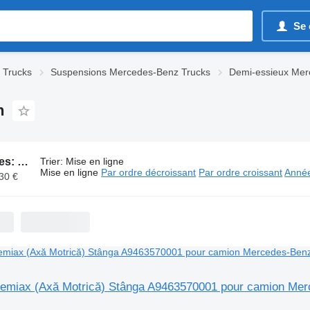
Se 
 Trucks
Suspensions Mercedes-Benz Trucks
Demi-essieux Mer
n
110 annonces:
Demi-essieux Mercedes-Benz pour camion
Trier
:
Mise en ligne
Mise en ligne
Par ordre décroissant
Par ordre croissant
Année
830 €
emiax (Axă Motrică) Stânga A9463570001 pour camion Me