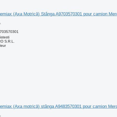
emiax (Axa Motrică) Stânga A9703570301 pour camion Me
e
9703570301
stesti
O S.R.L.
deur
emiax (Axa motrică) stânga A9483570301 pour camion Me
e