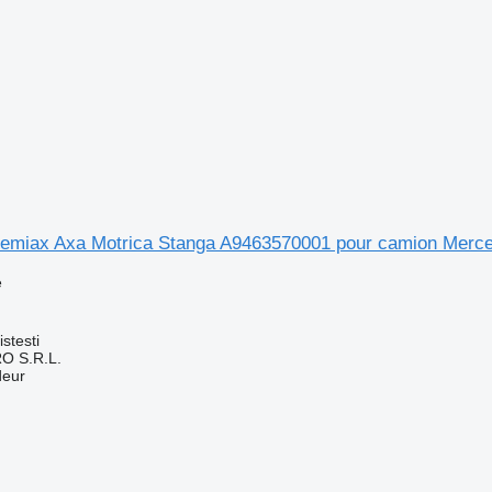
emiax Axa Motrica Stanga A9463570001 pour camion Merc
e
stesti
O S.R.L.
deur