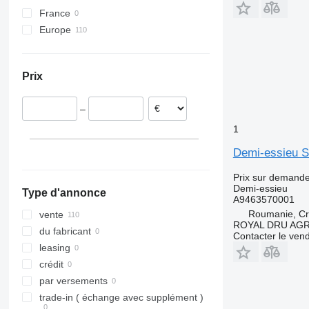
France
Europe
Roumanie
Portugal
Prix
Belgique
Lituanie
–
Danemark
Estonie
1
Pays-Bas
Demi-essieu S
Allemagne
Prix sur demand
tout afficher
Demi-essieu
Type d'annonce
A9463570001
Roumanie, Cri
vente
ROYAL DRU AGR
du fabricant
Contacter le ven
leasing
crédit
par versements
trade-in ( échange avec supplément )