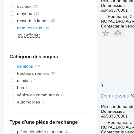
Prix sur demand
Demi-essieu
essieux
A9463570001
moyeux
Roumanie, Cri
ressorts à lames
ROYAL DRU AGR
Contacter le ven
demi-essieux
tout afficher
Catégorie des engins
camions
tracteurs routiers
minibus
1
bus
véhicules communaux
Demi-essieu S
automobiles
machines communales
Prix sur demand
camions poubelles
Demi-essieu
A6583570901
Type d'une pièce de rechange
Roumanie, Cri
ROYAL DRU AGR
pièce détachée d'origine
Contacter le ven