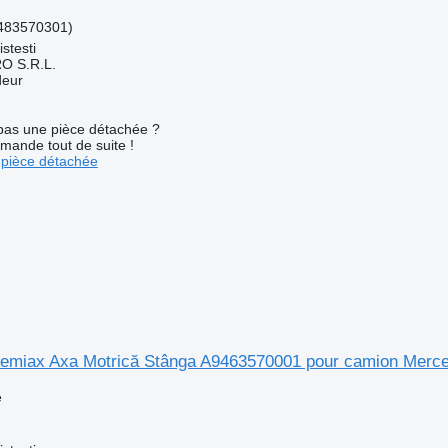
483570301)
stesti
O S.R.L.
deur
pas une pièce détachée ?
mande tout de suite !
pièce détachée
emiax Axa Motrică Stânga A9463570001 pour camion Merc
e