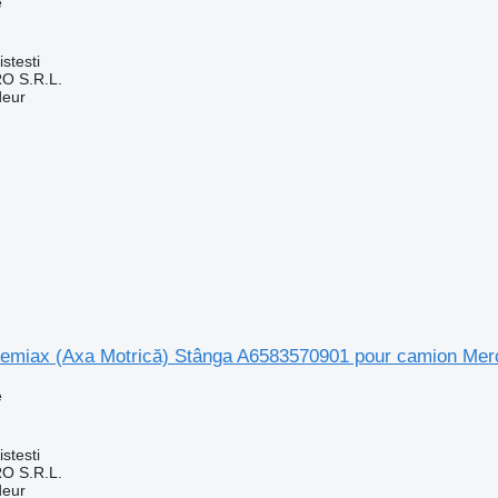
e
stesti
O S.R.L.
deur
emiax (Axa Motrică) Stânga A6583570901 pour camion Me
e
stesti
O S.R.L.
deur