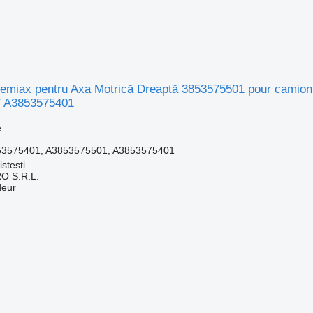
emiax pentru Axa Motrică Dreaptă 3853575501 pour camio
/ A3853575401
e
53575401, A3853575501, A3853575401
stesti
O S.R.L.
deur