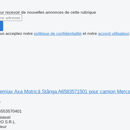
r recevoir de nouvelles annonces de cette rubrique
vous acceptez notre
politique de confidentialité
et notre
accord utilisateur
emiax Axa Motrică Stânga A6583571501 pour camion Merc
e
6553570401
stesti
O S.R.L.
deur