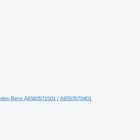
.
edes-Benz A6583571501 / A6553570401