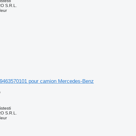
stesti
O S.R.L.
deur
A9463570101 pour camion Mercedes-Benz
e
stesti
O S.R.L.
deur