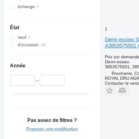
échange
État
1
neuf
Demi-essieu S
d'occasion
A3853575501 
Prix sur demand
Demi-essieu
Année
3853575501, 38
Roumanie, Cri
ROYAL DRU AGR
–
Contacter le ven
Pas assez de filtres ?
Proposer une modification