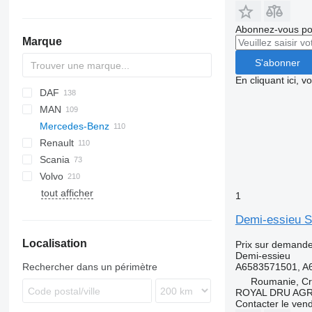
Abonnez-vous pou
Marque
S'abonner
En cliquant ici, 
DAF
773
MAN
AS
EuroCargo
ELF
Mercedes-Benz
CF
S-Way
NKR
F90
Renault
LF
Stralis
L2000
A-Class
Canter
Atleon
Scania
XD
Trakker
LE
Actros
Cabstar
Kerax
Volvo
XF
X-Way
TGL
Antos
Magnum
R-series
tout afficher
XG
TGM
Arocs
Major
FH
1
TGS
Atego
Mascott
FL
Demi-essieu S
TGX
LK
Maxity
FM
Atego 816
Localisation
MB
Midlum
FMX
Atego 818
Prix sur demand
Demi-essieu
Premium
LM
Atego 1828
Rechercher dans un périmètre
A6583571501, A
T-series
Roumanie, Cri
ROYAL DRU AGR
Contacter le ven