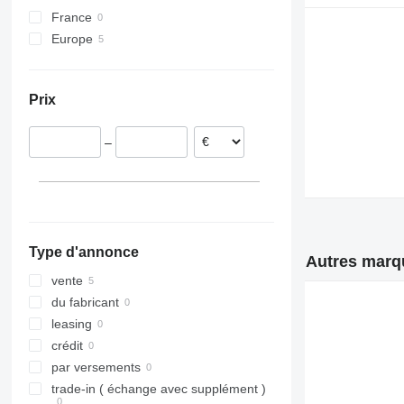
France
Europe
Espagne
Roumanie
Prix
Allemagne
–
Type d'annonce
Autres marqu
vente
du fabricant
leasing
crédit
par versements
trade-in ( échange avec supplément )