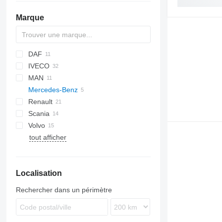
Marque
DAF
HD
IVECO
LF
MAN
XF
Daily
Mercedes-Benz
EuroCargo
F90
Renault
Eurotech
L2000
Atego
Canter
Atleon
Scania
Stralis
TGA
Magnum
Volvo
Trakker
Mascott
tout afficher
Midliner
FH
Midlum
FL
Premium
FM
Localisation
Rechercher dans un périmètre