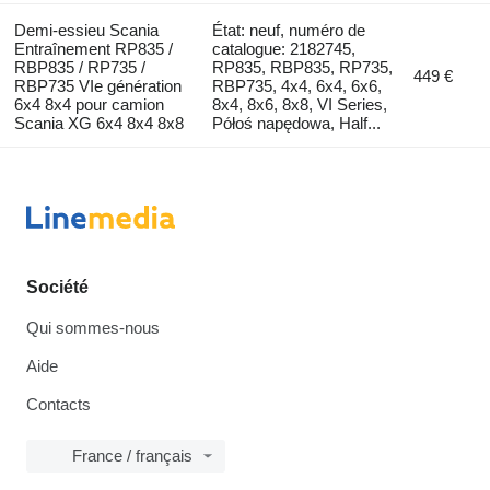
Demi-essieu Scania
État: neuf, numéro de
Entraînement RP835 /
catalogue: 2182745,
RBP835 / RP735 /
RP835, RBP835, RP735,
449 €
RBP735 VIe génération
RBP735, 4x4, 6x4, 6x6,
6x4 8x4 pour camion
8x4, 8x6, 8x8, VI Series,
Scania XG 6x4 8x4 8x8
Półoś napędowa, Half...
Société
Qui sommes-nous
Aide
Contacts
France / français