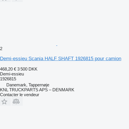
2
Demi-essieu Scania HALF SHAFT 1926815 pour camion
468,20 €
3 500 DKK
Demi-essieu
1926815
Danemark, Tappernøje
KNL TRUCKPARTS APS – DENMARK
Contacter le vendeur