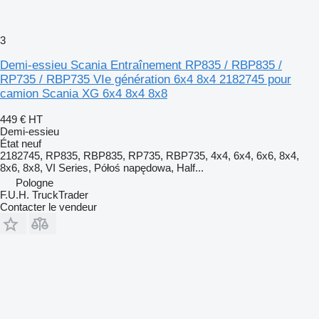
3
Demi-essieu Scania Entraînement RP835 / RBP835 /
RP735 / RBP735 VIe génération 6x4 8x4 2182745 pour
camion Scania XG 6x4 8x4 8x8
449 €
HT
Demi-essieu
État
neuf
2182745, RP835, RBP835, RP735, RBP735, 4x4, 6x4, 6x6, 8x4,
8x6, 8x8, VI Series, Półoś napędowa, Half...
Pologne
F.U.H. TruckTrader
Contacter le vendeur