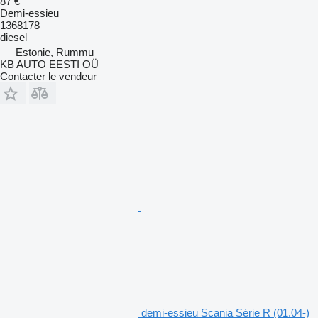
87 €
Demi-essieu
1368178
diesel
Estonie, Rummu
KB AUTO EESTI OÜ
Contacter le vendeur
demi-essieu Scania Série R (01.04-)