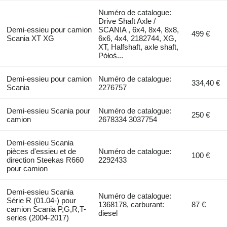
Numéro de catalogue:
Drive Shaft Axle /
Demi-essieu pour camion
SCANIA , 6x4, 8x4, 8x8,
499 €
Scania XT XG
6x6, 4x4, 2182744, XG,
XT, Halfshaft, axle shaft,
Półoś...
Demi-essieu pour camion
Numéro de catalogue:
334,40 €
Scania
2276757
Demi-essieu Scania pour
Numéro de catalogue:
250 €
camion
2678334 3037754
Demi-essieu Scania
pièces d'essieu et de
Numéro de catalogue:
100 €
direction Steekas R660
2292433
pour camion
Demi-essieu Scania
Numéro de catalogue:
Série R (01.04-) pour
1368178, carburant:
87 €
camion Scania P,G,R,T-
diesel
series (2004-2017)