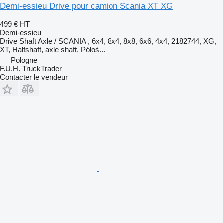
Demi-essieu Drive pour camion Scania XT XG
499 €
HT
Demi-essieu
Drive Shaft Axle / SCANIA , 6x4, 8x4, 8x8, 6x6, 4x4, 2182744, XG,
XT, Halfshaft, axle shaft, Półoś...
Pologne
F.U.H. TruckTrader
Contacter le vendeur