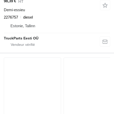
98,39 €
HT
Demi-essieu
2276757
diesel
Estonie, Tallinn
TruckParts Eesti OÜ