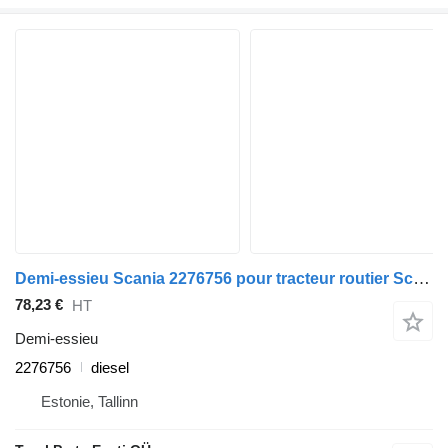
Demi-essieu Scania 2276756 pour tracteur routier Scania L,P,G,R,S-series (2016-)
78,23 €
HT
Demi-essieu
2276756
diesel
Estonie, Tallinn