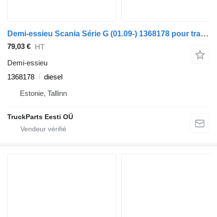
Demi-essieu Scania Série G (01.09-) 1368178 pour tracteur routier Scania P,G,R,T-series (2004-2017)
79,03 €
HT
Demi-essieu
1368178
diesel
Estonie, Tallinn
TruckParts Eesti OÜ