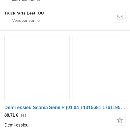
TruckParts Eesti OÜ
Demi-essieu Scania Série P (01.04-) 1315681 1761195 pour tracteur routier Scania P,G,R,T-series (2004-2017)
88,71 €
HT
Demi-essieu