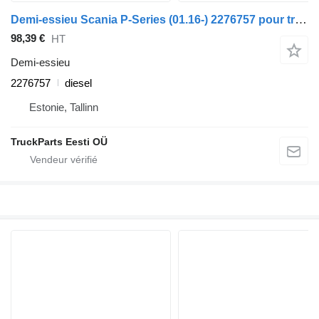
Demi-essieu Scania P-Series (01.16-) 2276757 pour tracteur routier Scania L,P,G,R,S-series (2016-)
98,39 €
HT
Demi-essieu
2276757
diesel
Estonie, Tallinn
TruckParts Eesti OÜ