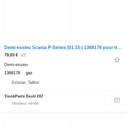
Demi-essieu Scania P-Series (01.15-) 1368178 pour tracteur routier Scania P,G,R,T-series (2004-2017)
79,03 €
HT
Demi-essieu
1368178
gaz
Estonie, Tallinn
TruckParts Eesti OÜ