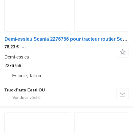
Demi-essieu Scania 2276756 pour tracteur routier Scania L,P,G,R,S-series (2016-)
78,23 €
HT
Demi-essieu
2276756
Estonie, Tallinn
TruckParts Eesti OÜ