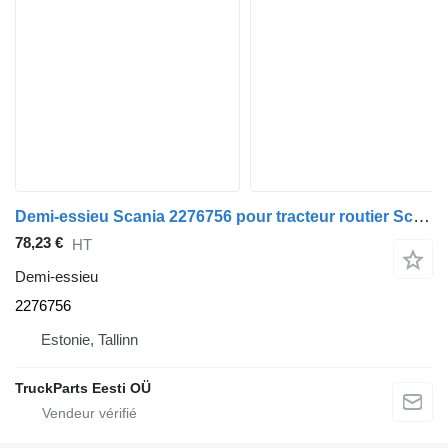
Demi-essieu Scania 2276756 pour tracteur routier Scania L,P,G,R,S-series (2016-)
78,23 €
HT
Demi-essieu
2276756
Estonie, Tallinn
TruckParts Eesti OÜ