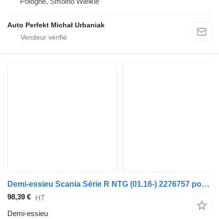
Pologne, Smolno Wielkie
Auto Perfekt Michał Urbaniak
Demi-essieu Scania Série R NTG (01.16-) 2276757 pour tracteur routier Scania L,P,G,R,S-series (2016-)
98,39 €
HT
Demi-essieu