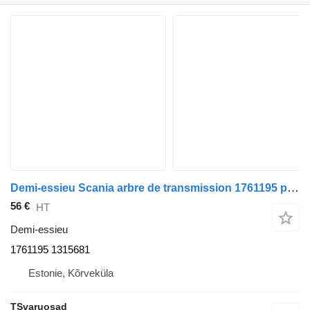
Demi-essieu Scania arbre de transmission 1761195 pour tracteur routier Scania R440
56 €
HT
Demi-essieu
1761195 1315681
Estonie, Kõrveküla
TSvaruosad