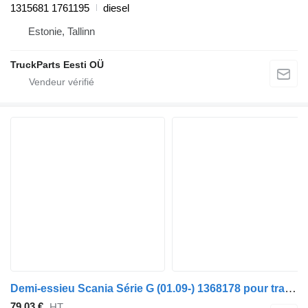
1315681 1761195
diesel
Estonie, Tallinn
TruckParts Eesti OÜ
Demi-essieu Scania Série G (01.09-) 1368178 pour tracteur routier Scania P,G,R,T-series (2004-2017)
79,03 €
HT