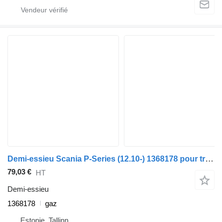
Demi-essieu Scania P-Series (12.10-) 1368178 pour tracteur routier Scania P,G,R,T-series (2004-2017)
79,03 €
HT
Demi-essieu
1368178
gaz
Estonie, Tallinn