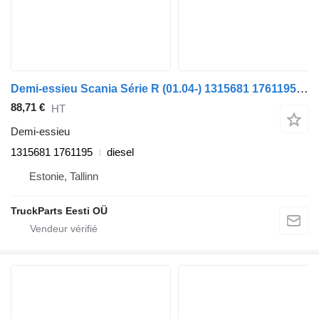
Demi-essieu Scania Série R (01.04-) 1315681 1761195 pour tracteur routier Scania P,G,R,T-series (2004-2017)
88,71 €
HT
Demi-essieu
1315681 1761195
diesel
Estonie, Tallinn
TruckParts Eesti OÜ