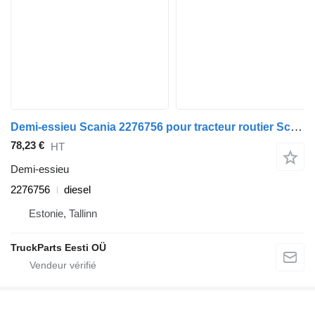
Demi-essieu Scania 2276756 pour tracteur routier Scania L,P,G,R,S-series (2016-)
78,23 €
HT
Demi-essieu
2276756
diesel
Estonie, Tallinn
TruckParts Eesti OÜ