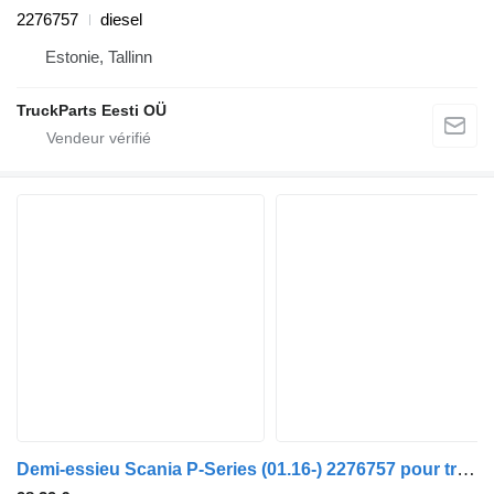
2276757
diesel
Estonie, Tallinn
TruckParts Eesti OÜ
Demi-essieu Scania P-Series (01.16-) 2276757 pour tracteur routier Scania L,P,G,R,S-series (2016-)