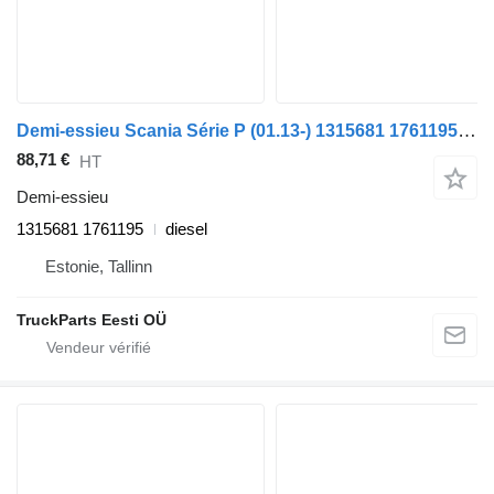
Demi-essieu Scania Série P (01.13-) 1315681 1761195 pour tracteur routier Scania P,G,R,T-series (2004-2017)
88,71 €
HT
Demi-essieu
1315681 1761195
diesel
Estonie, Tallinn
TruckParts Eesti OÜ