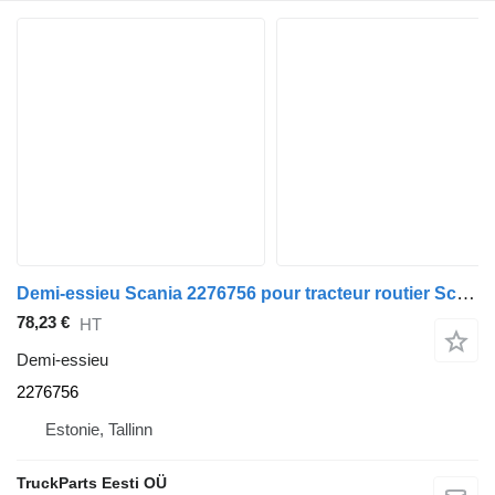
Demi-essieu Scania 2276756 pour tracteur routier Scania L,P,G,R,S-series (2016-)
78,23 €
HT
Demi-essieu
2276756
Estonie, Tallinn
TruckParts Eesti OÜ