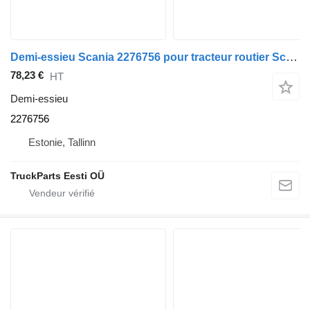
Demi-essieu Scania 2276756 pour tracteur routier Scania L,P,G,R,S-series (2016-)
78,23 €
HT
Demi-essieu
2276756
Estonie, Tallinn
TruckParts Eesti OÜ