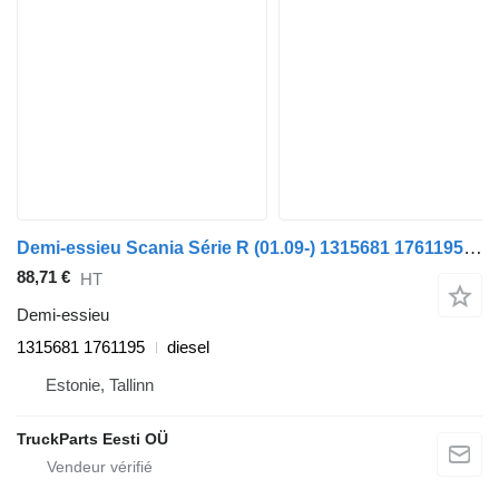
Demi-essieu Scania Série R (01.09-) 1315681 1761195 pour tracteur routier Scania P,G,R,T-series (2004-2017)
88,71 €
HT
Demi-essieu
1315681 1761195
diesel
Estonie, Tallinn
TruckParts Eesti OÜ