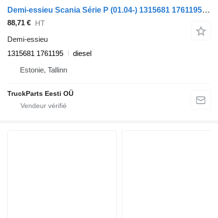
Demi-essieu Scania Série P (01.04-) 1315681 1761195 pour tracteur routier Scania P,G,R,T-series (2004-2017)
88,71 €
HT
Demi-essieu
1315681 1761195
diesel
Estonie, Tallinn
TruckParts Eesti OÜ