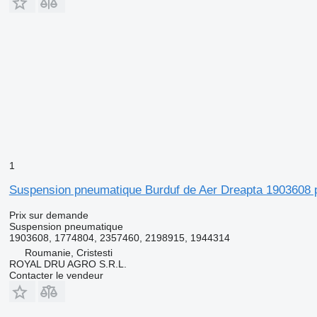
1
Suspension pneumatique Burduf de Aer Dreapta 1903608 
Prix sur demande
Suspension pneumatique
1903608, 1774804, 2357460, 2198915, 1944314
Roumanie, Cristesti
ROYAL DRU AGRO S.R.L.
Contacter le vendeur