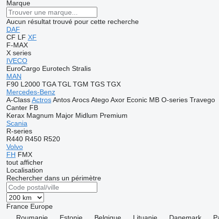
Marque
Aucun résultat trouvé pour cette recherche
DAF
CF
LF
XF
F-MAX
X series
IVECO
EuroCargo
Eurotech
Stralis
MAN
F90
L2000
TGA
TGL
TGM
TGS
TGX
Mercedes-Benz
A-Class
Actros
Antos
Arocs
Atego
Axor
Econic
MB
O-series
Travego
Canter
FB
Kerax
Magnum
Major
Midlum
Premium
Scania
R-series
R440
R450
R520
Volvo
FH
FMX
tout afficher
Localisation
Rechercher dans un périmètre
France
Europe
Roumanie
Estonie
Belgique
Lituanie
Danemark
P