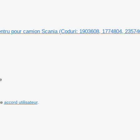
ntru pour camion Scania (Coduri: 1903608, 1774804, 23574
e
re
accord utilisateur
.