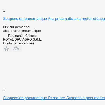
1
Suspension pneumatique Arc pneumatic axa motor stânga
Prix sur demande
Suspension pneumatique
Roumanie, Cristesti
ROYAL DRU AGRO S.R.L.
Contacter le vendeur
1
Suspension pneumatique Perna aer Suspensie pneumatica