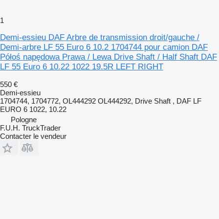
1
Demi-essieu DAF Arbre de transmission droit/gauche /
Demi-arbre LF 55 Euro 6 10.2 1704744 pour camion DAF
Półoś napędowa Prawa / Lewa Drive Shaft / Half Shaft DAF
LF 55 Euro 6 10.22 1022 19.5R LEFT RIGHT
550 €
Demi-essieu
1704744, 1704772, OL444292 OL444292, Drive Shaft , DAF LF
EURO 6 1022, 10.22
Pologne
F.U.H. TruckTrader
Contacter le vendeur