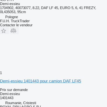
Demi-essieu
1704902, 40073077, 8.22, DAF LF 45, EURO 5, 6, 41 FREZY,
0L435053, 95cm
Pologne
F.U.H. TruckTrader
Contacter le vendeur
1
Demi-essieu 1401443 pour camion DAF LF45
Prix sur demande
Demi-essieu
1401443
Roumanie, Cristesti
ROYAL DRU AGRO S.R.L.