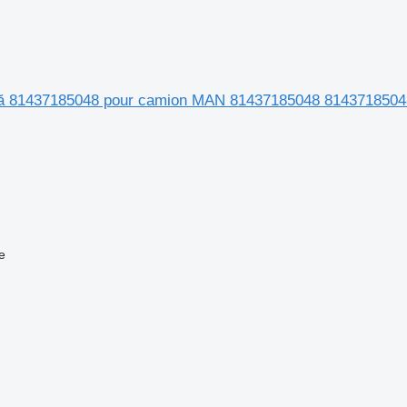
trică 81437185048 pour camion MAN 81437185048 8143718504
e