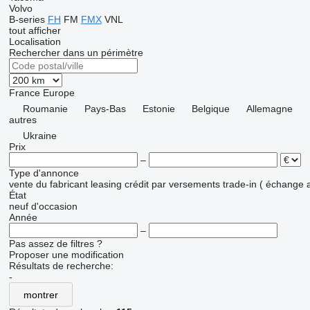
Volvo
B-series
FH
FM
FMX
VNL
tout afficher
Localisation
Rechercher dans un périmètre
France
Europe
Roumanie
Pays-Bas
Estonie
Belgique
Allemagne
autres
Ukraine
Prix
–
Type d'annonce
vente
du fabricant
leasing
crédit
par versements
trade-in ( échange 
État
neuf
d'occasion
Année
–
Pas assez de filtres ?
Proposer une modification
Résultats de recherche:
-
montrer