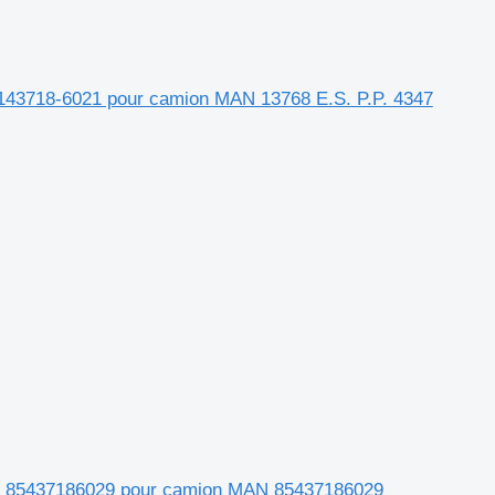
 8143718-6021 pour camion MAN 13768 E.S. P.P. 4347
rică 85437186029 pour camion MAN 85437186029