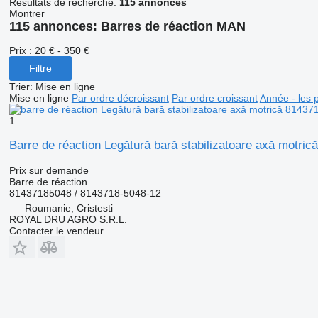
Résultats de recherche:
115 annonces
Montrer
115 annonces:
Barres de réaction MAN
Prix :
20 € - 350 €
Filtre
Trier
:
Mise en ligne
Mise en ligne
Par ordre décroissant
Par ordre croissant
Année - les 
1
Barre de réaction Legătură bară stabilizatoare axă mot
Prix sur demande
Barre de réaction
81437185048 / 8143718-5048-12
Roumanie, Cristesti
ROYAL DRU AGRO S.R.L.
Contacter le vendeur