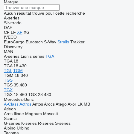
Marque
Aucun résultat trouvé pour cette recherche
A-series
Silverado
DAF
CF
LF
XF
XG
IVECO
EuroCargo
Eurotech
S-Way
Stralis
Trakker
Discovery
MAN
A-series
Lion's series
TGA
TGA 18
TGA 18.430
TGL
TGM
TGM 18.340
TGS
TGS 35.480
TGX
TGX 18.460
TGX 28.480
Mercedes-Benz
A-Class
Actros
Antos
Arocs
Atego
Axor
LK
MB
Atleon
Ares
Iliade
Magnum
Mascott
Scania
G-series
K-series
R-series
S-series
Alpino
Urbino
Tacoma