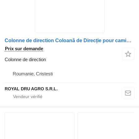
Colonne de direction Coloană de Direcție pour camion MAN – Coduri: 8146113-6236, 8146113-6235, 8146113-6232, 8146113-6231, 8146113-6154, 8146113-6113
Prix sur demande
Colonne de direction
Roumanie, Cristesti
ROYAL DRU AGRO S.R.L.