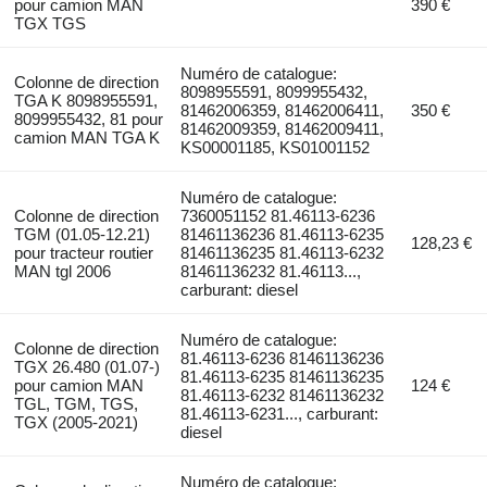
pour camion MAN
390 €
TGX TGS
Numéro de catalogue:
Colonne de direction
8098955591, 8099955432,
TGA K 8098955591,
81462006359, 81462006411,
350 €
8099955432, 81 pour
81462009359, 81462009411,
camion MAN TGA K
KS00001185, KS01001152
Numéro de catalogue:
Colonne de direction
7360051152 81.46113-6236
TGM (01.05-12.21)
81461136236 81.46113-6235
128,23 €
pour tracteur routier
81461136235 81.46113-6232
MAN tgl 2006
81461136232 81.46113...,
carburant: diesel
Numéro de catalogue:
Colonne de direction
81.46113-6236 81461136236
TGX 26.480 (01.07-)
81.46113-6235 81461136235
pour camion MAN
124 €
81.46113-6232 81461136232
TGL, TGM, TGS,
81.46113-6231..., carburant:
TGX (2005-2021)
diesel
Numéro de catalogue: