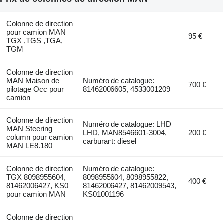
Colonne de direction
pour camion MAN
95 €
TGX ,TGS ,TGA,
TGM
Colonne de direction
MAN Maison de
Numéro de catalogue:
700 €
pilotage Occ pour
81462006605, 4533001209
camion
Colonne de direction
Numéro de catalogue: LHD
MAN Steering
LHD, MAN8546601-3004,
200 €
column pour camion
carburant: diesel
MAN LE8.180
Colonne de direction
Numéro de catalogue:
TGX 8098955604,
8098955604, 8098955822,
400 €
81462006427, KS0
81462006427, 81462009543,
pour camion MAN
KS01001196
Colonne de direction