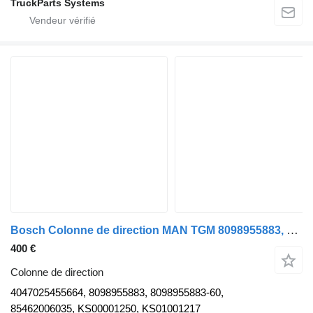
TruckParts Systems
Bosch Colonne de direction MAN TGM 8098955883, KS00001250 4047025455664 pour camion MAN TGM
400 €
Colonne de direction
4047025455664, 8098955883, 8098955883-60,
85462006035, KS00001250, KS01001217