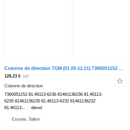
Colonne de direction TGM (01.05-12.21) 7360051152 pour tracteur routier MAN tgl 2006
128,23 €
HT
Colonne de direction
7360051152 81.46113-6236 81461136236 81.46113-
6235 81461136235 81.46113-6232 81461136232
81.46113...
diesel
Estonie, Tallinn