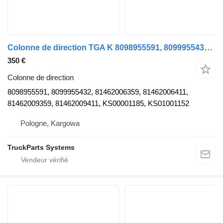
Colonne de direction TGA K 8098955591, 8099955432, 81 pour camion MAN TGA K
350 €
Colonne de direction
8098955591, 8099955432, 81462006359, 81462006411,
81462009359, 81462009411, KS00001185, KS01001152
Pologne, Kargowa
TruckParts Systems