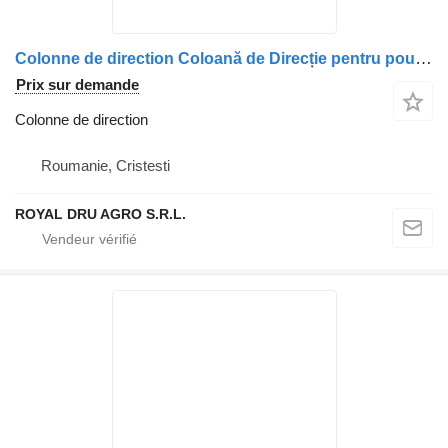
Colonne de direction Coloană de Direcție pentru pour camion MAN – Coduri OEM: 8146113-6236, 8146113-6235, 8146113-6232, 8146113-6231, 8146113-6154, 8146113-6113
Prix sur demande
Colonne de direction
Roumanie, Cristesti
ROYAL DRU AGRO S.R.L.