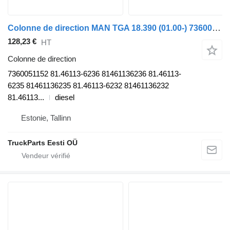
Colonne de direction MAN TGA 18.390 (01.00-) 7360051152 pour tracteur routier MAN 4-series, TGA (1993-2009)
128,23 €
HT
Colonne de direction
7360051152 81.46113-6236 81461136236 81.46113-
6235 81461136235 81.46113-6232 81461136232
81.46113...
diesel
Estonie, Tallinn
TruckParts Eesti OÜ