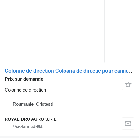
Colonne de direction Coloană de direcție pour camion MAN 8146113/6236 81461136236 8146113/6235 81461136235 8146113/6232 81461136232 8146113/6231 81461136231 8146113/6154 81461136154 8146113/6113 16
Prix sur demande
Colonne de direction
Roumanie, Cristesti
ROYAL DRU AGRO S.R.L.