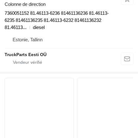
Colonne de direction
7360051152 81.46113-6236 81461136236 81.46113-
6235 81461136235 81.46113-6232 81461136232
81.46113...
diesel
Estonie, Tallinn
TruckParts Eesti OÜ