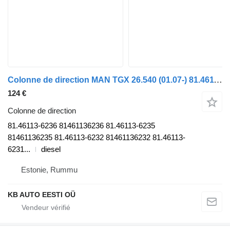
Colonne de direction MAN TGX 26.540 (01.07-) 81.46113-6236 pour camion MAN TGL, TGM, TGS, TGX (2005-2021)
124 €
Colonne de direction
81.46113-6236 81461136236 81.46113-6235
81461136235 81.46113-6232 81461136232 81.46113-
6231...
diesel
Estonie, Rummu
KB AUTO EESTI OÜ