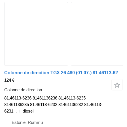
Colonne de direction TGX 26.480 (01.07-) 81.46113-6236 pour camion MAN TGL, TGM, TGS, TGX (2005-2021)
124 €
Colonne de direction
81.46113-6236 81461136236 81.46113-6235
81461136235 81.46113-6232 81461136232 81.46113-
6231...
diesel
Estonie, Rummu