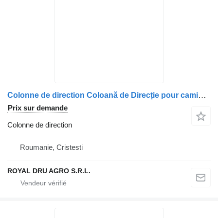
Colonne de direction Coloană de Direcție pour camion MAN – Referințe Multiple (8146113-6236, 8146113-6235, 8146113-6232, 8146113-6231, 8146113-6154, 8146113-6113)
Prix sur demande
Colonne de direction
Roumanie, Cristesti
ROYAL DRU AGRO S.R.L.