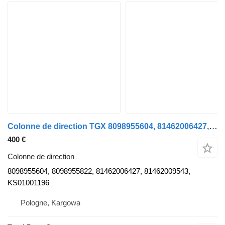
Colonne de direction TGX 8098955604, 81462006427, KS0 pour camion MAN
400 €
Colonne de direction
8098955604, 8098955822, 81462006427, 81462009543,
KS01001196
Pologne, Kargowa