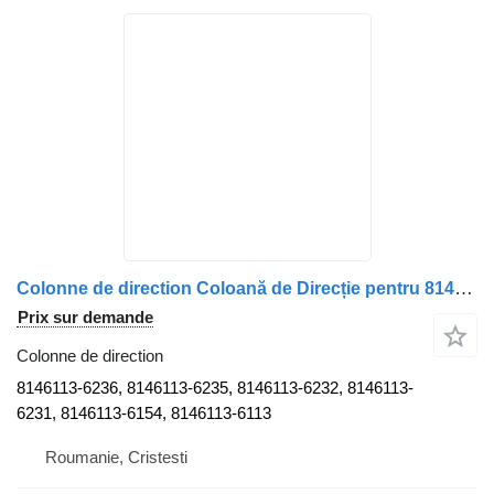
Colonne de direction Coloană de Direcție pentru 8146113-6236 pour camion MAN 8146113-6236 / 8146113-6235 / 8146113-6232 / 8146113-6231 / 8146113-6154 / 8146113-6113
Prix sur demande
Colonne de direction
8146113-6236, 8146113-6235, 8146113-6232, 8146113-
6231, 8146113-6154, 8146113-6113
Roumanie, Cristesti