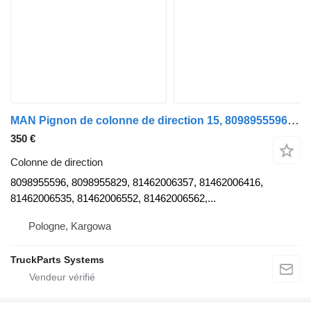
MAN Pignon de colonne de direction 15, 8098955596, 8098955829, 8146 pour camion MAN
350 €
Colonne de direction
8098955596, 8098955829, 81462006357, 81462006416,
81462006535, 81462006552, 81462006562,...
Pologne, Kargowa
TruckParts Systems