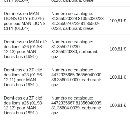
CITY (01.04-)
0228, carburant: diesel
Demi-essieu MAN
Numéro de catalogue:
LIONS CITY (01.04-)
81355020229 81355020228
100,81 €
pour bus MAN LIONS
81.35502-0229 81.35502-
CITY (01.04-)
0228, carburant: diesel
Demi-essieu MAN cité
Numéro de catalogue:
des lions a26 (01.98-
81.35502-0230
100,81 €
12.13) pour MAN
81355020230, carburant:
Lion's bus (1991-)
gaz
Demi-essieu ZF cité
Numéro de catalogue:
des lions a23 (01.96-
4472335665 36356040000
100,81 €
12.11) pour MAN
36.35604-0000, carburant:
Lion's bus (1991-)
gaz
Demi-essieu ZF cité
Numéro de catalogue:
des lions a26 (01.98-
4472335667 81356040039
100,81 €
12.13) pour MAN
81.35604-0039, carburant:
Lion's bus (1991-)
gaz