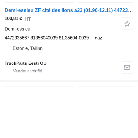
Demi-essieu ZF cité des lions a23 (01.96-12.11) 4472335667 pour MAN Lion's bus (1991-)
100,81 €
HT
Demi-essieu
4472335667 81356040039 81.35604-0039
gaz
Estonie, Tallinn
TruckParts Eesti OÜ