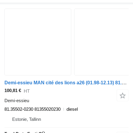
Demi-essieu MAN cité des lions a26 (01.98-12.13) 81.35502-0230 pour MAN Lion's bus (1991-)
100,81 €
HT
Demi-essieu
81.35502-0230 81355020230
diesel
Estonie, Tallinn