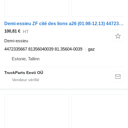
Demi-essieu ZF cité des lions a26 (01.98-12.13) 4472335667 pour MAN Lion's bus (1991-)
100,81 €
HT
Demi-essieu
4472335667 81356040039 81.35604-0039
gaz
Estonie, Tallinn
TruckParts Eesti OÜ