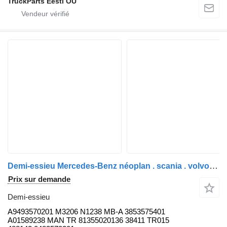
TruckParts Eesti OÜ
Demi-essieu Mercedes-Benz néoplan . scania . volvo . man A9493570201 M3206 pour bus MAN Daf . Volvo/ Scania / Neoplan
Prix sur demande
Demi-essieu
A9493570201 M3206 N1238 MB-A 3853575401
A01589238 MAN TR 81355020136 38411 TR015