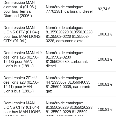
Demi-essieu MAN
diamant 14 (01.06-)
Numéro de catalogue:
92,74 €
pour bus Temsa
77701381, carburant: diesel
Diamond (2006-)
Demi-essieu MAN
Numéro de catalogue:
LIONS CITY (01.04-)
81355020229 81355020228
100,81 €
pour bus MAN LIONS
81.35502-0229 81.35502-
CITY (01.04-)
0228, carburant: diesel
Demi-essieu MAN cité
Numéro de catalogue:
des lions a26 (01.98-
81.35502-0230
100,81 €
12.13) pour MAN
81355020230, carburant:
Lion's bus (1991-)
diesel
Demi-essieu ZF cité
Numéro de catalogue:
des lions a23 (01.96-
4472335667 81356040039
100,81 €
12.11) pour MAN
81.35604-0039, carburant:
Lion's bus (1991-)
gaz
Demi-essieu MAN
Numéro de catalogue:
LIONS CITY (01.04-)
81355020229 81355020228
100,81 €
pour bus MAN LIONS
81.35502-0229 81.35502-