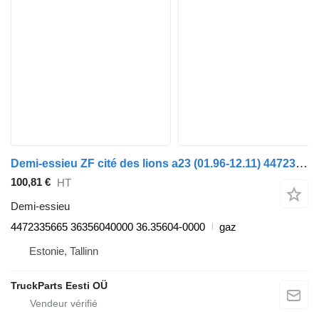
Demi-essieu ZF cité des lions a23 (01.96-12.11) 4472335665 pour MAN Lion's bus (1991-)
100,81 €
HT
Demi-essieu
4472335665 36356040000 36.35604-0000
gaz
Estonie, Tallinn
TruckParts Eesti OÜ