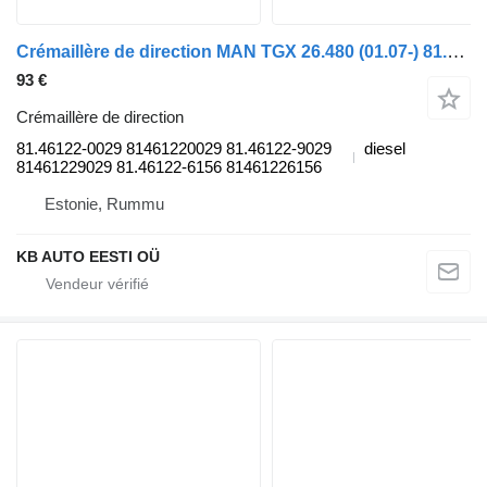
Crémaillère de direction MAN TGX 26.480 (01.07-) 81.46122-0029 pour camion MAN TGL, TGM, TGS, TGX (2005-2021)
93 €
Crémaillère de direction
81.46122-0029 81461220029 81.46122-9029
diesel
81461229029 81.46122-6156 81461226156
Estonie, Rummu
KB AUTO EESTI OÜ