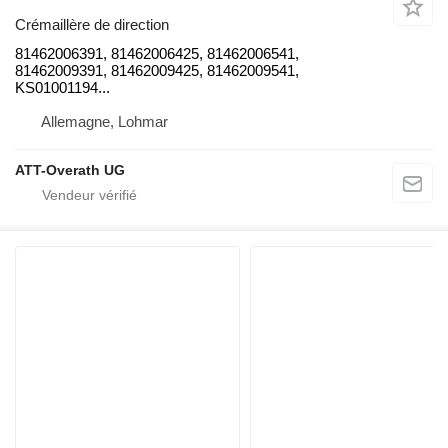
Crémaillère de direction
81462006391, 81462006425, 81462006541,
81462009391, 81462009425, 81462009541,
KS01001194...
Allemagne, Lohmar
ATT-Overath UG