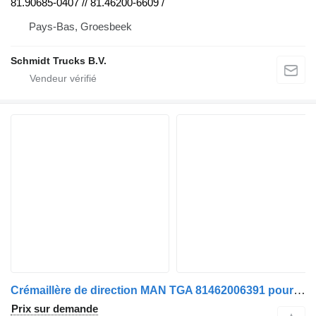
81.90685-0407 // 81.46200-6609 /
Pays-Bas, Groesbeek
Schmidt Trucks B.V.
Crémaillère de direction MAN TGA 81462006391 pour camion MAN TGA
Prix sur demande