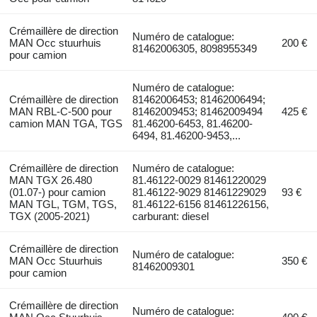
Crémaillère de direction
Numéro de catalogue:
MAN Occ stuurhuis
200 €
81462006305, 8098955349
pour camion
Numéro de catalogue:
Crémaillère de direction
81462006453; 81462006494;
MAN RBL-C-500 pour
81462009453; 81462009494
425 €
camion MAN TGA, TGS
81.46200-6453, 81.46200-
6494, 81.46200-9453,...
Crémaillère de direction
Numéro de catalogue:
MAN TGX 26.480
81.46122-0029 81461220029
(01.07-) pour camion
81.46122-9029 81461229029
93 €
MAN TGL, TGM, TGS,
81.46122-6156 81461226156,
TGX (2005-2021)
carburant: diesel
Crémaillère de direction
Numéro de catalogue:
MAN Occ Stuurhuis
350 €
81462009301
pour camion
Crémaillère de direction
Numéro de catalogue: