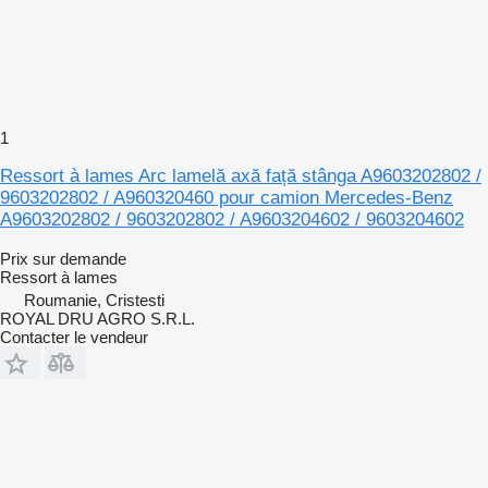
1
Ressort à lames Arc lamelă axă față stânga A9603202802 /
9603202802 / A960320460 pour camion Mercedes-Benz
A9603202802 / 9603202802 / A9603204602 / 9603204602
Prix sur demande
Ressort à lames
Roumanie, Cristesti
ROYAL DRU AGRO S.R.L.
Contacter le vendeur