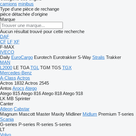
camions
minibus
Type d'une pièce de rechange
pièce détachée d'origine
Marque
Aucun résultat trouvé pour cette recherche
DAF
CF
LF
XF
F-MAX
IVECO
Daily
EuroCargo
Eurotech
Eurotrakker
S-Way
Stralis
Trakker
MAN
L2000
LE
TGA
TGL
TGM
TGS
TGX
Mercedes-Benz
A-Class
Actros
Actros 1832
Actros 2545
Antos
Arocs
Atego
Atego 815
Atego 816
Atego 818
Atego 918
LK
MB
Sprinter
Canter
Atleon
Cabstar
Magnum
Mascott
Master
Maxity
Midliner
Midlum
Premium
T-series
Scania
G-series
P-series
R-series
S-series
LT
Volvo