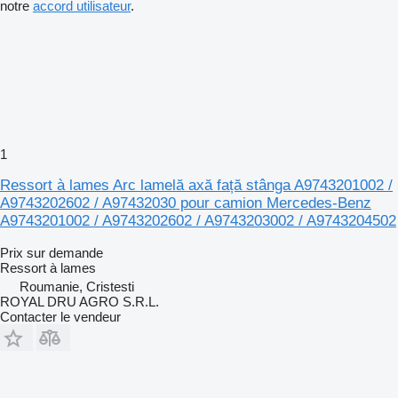
notre
accord utilisateur
.
1
Ressort à lames Arc lamelă axă față stânga A9743201002 /
A9743202602 / A97432030 pour camion Mercedes-Benz
A9743201002 / A9743202602 / A9743203002 / A9743204502
Prix sur demande
Ressort à lames
Roumanie, Cristesti
ROYAL DRU AGRO S.R.L.
Contacter le vendeur