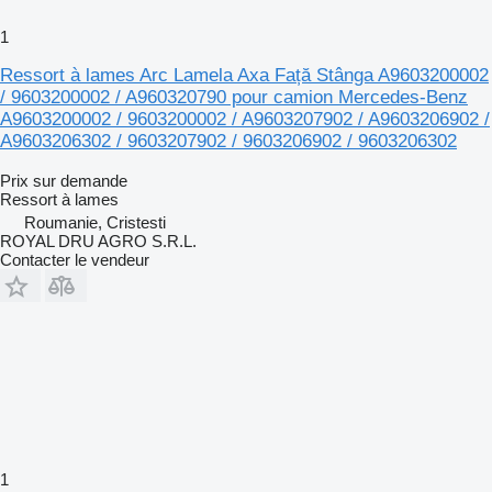
1
Ressort à lames Arc Lamela Axa Față Stânga A9603200002
/ 9603200002 / A960320790 pour camion Mercedes-Benz
A9603200002 / 9603200002 / A9603207902 / A9603206902 /
A9603206302 / 9603207902 / 9603206902 / 9603206302
Prix sur demande
Ressort à lames
Roumanie, Cristesti
ROYAL DRU AGRO S.R.L.
Contacter le vendeur
1