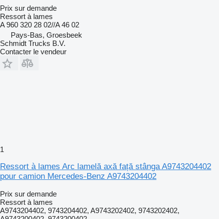
Prix sur demande
Ressort à lames
A 960 320 28 02//A 46 02
Pays-Bas, Groesbeek
Schmidt Trucks B.V.
Contacter le vendeur
1
Ressort à lames Arc lamelă axă față stânga A9743204402
pour camion Mercedes-Benz A9743204402
Prix sur demande
Ressort à lames
A9743204402, 9743204402, A9743202402, 9743202402,
A9743200402, 9743200402