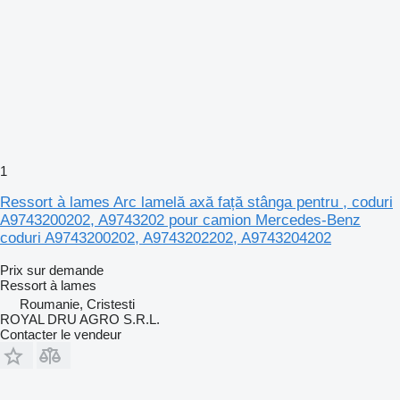
1
Ressort à lames Arc lamelă axă față stânga pentru , coduri
A9743200202, A9743202 pour camion Mercedes-Benz
coduri A9743200202, A9743202202, A9743204202
Prix sur demande
Ressort à lames
Roumanie, Cristesti
ROYAL DRU AGRO S.R.L.
Contacter le vendeur