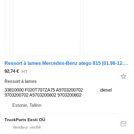
Ressort à lames Mercedes-Benz atego 815 (01.98-12.04) 33810000 pour camion Mercedes-Benz Atego, Atego 2, Atego 3 (1996-)
92,74 €
HT
Ressort à lames
33810000 F020T707ZA75 A9703200702
diesel
9703200702 A9703200802 9703200802
Estonie, Tallinn
TruckParts Eesti OÜ