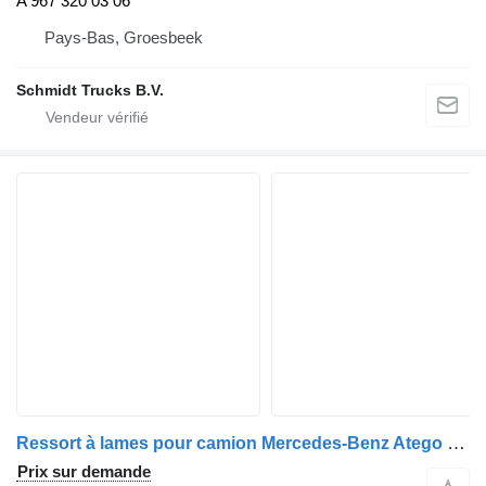
A 967 320 03 06
Pays-Bas, Groesbeek
Schmidt Trucks B.V.
Ressort à lames pour camion Mercedes-Benz Atego 2 4-Cil. 4x2 BM 970/2/4/6 (2005->)
Prix sur demande