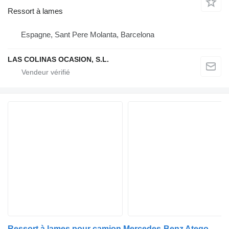
Ressort à lames
Espagne, Sant Pere Molanta, Barcelona
LAS COLINAS OCASION, S.L.
Ressort à lames pour camion Mercedes-Benz Atego 2 4-Cil. 4x2 BM 970/2/4/6 (2005->)