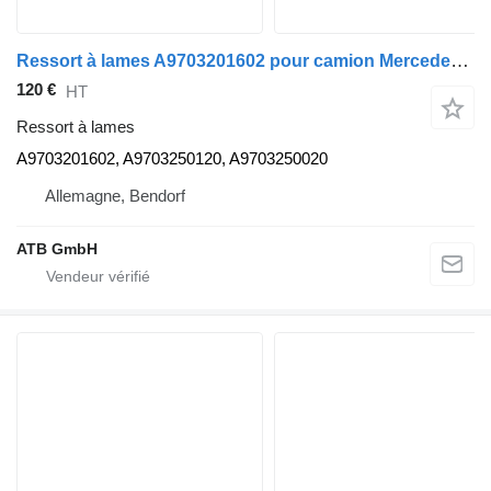
Ressort à lames A9703201602 pour camion Mercedes-Benz Atego 816/818
120 €
HT
Ressort à lames
A9703201602, A9703250120, A9703250020
Allemagne, Bendorf
ATB GmbH