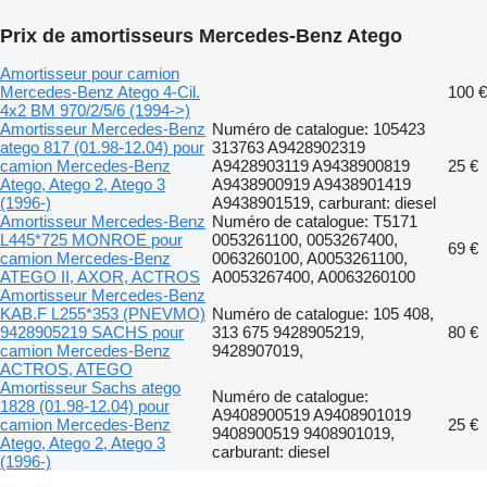
Prix de amortisseurs Mercedes-Benz Atego
Amortisseur pour camion
Mercedes-Benz Atego 4-Cil.
100 €
4x2 BM 970/2/5/6 (1994->)
Amortisseur Mercedes-Benz
Numéro de catalogue: 105423
atego 817 (01.98-12.04) pour
313763 A9428902319
camion Mercedes-Benz
A9428903119 A9438900819
25 €
Atego, Atego 2, Atego 3
A9438900919 A9438901419
(1996-)
A9438901519, carburant: diesel
Amortisseur Mercedes-Benz
Numéro de catalogue: T5171
L445*725 MONROE pour
0053261100, 0053267400,
69 €
camion Mercedes-Benz
0063260100, A0053261100,
ATEGO II, AXOR, ACTROS
A0053267400, A0063260100
Amortisseur Mercedes-Benz
KAB.F L255*353 (PNEVMO)
Numéro de catalogue: 105 408,
9428905219 SACHS pour
313 675 9428905219,
80 €
camion Mercedes-Benz
9428907019,
ACTROS, ATEGO
Amortisseur Sachs atego
Numéro de catalogue:
1828 (01.98-12.04) pour
A9408900519 A9408901019
camion Mercedes-Benz
25 €
9408900519 9408901019,
Atego, Atego 2, Atego 3
carburant: diesel
(1996-)