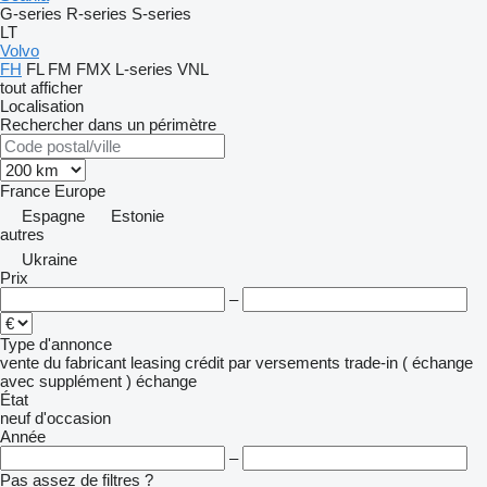
G-series
R-series
S-series
LT
Volvo
FH
FL
FM
FMX
L-series
VNL
tout afficher
Localisation
Rechercher dans un périmètre
France
Europe
Espagne
Estonie
autres
Ukraine
Prix
–
Type d'annonce
vente
du fabricant
leasing
crédit
par versements
trade-in ( échange
avec supplément )
échange
État
neuf
d'occasion
Année
–
Pas assez de filtres ?