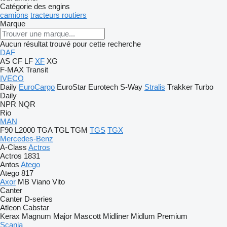
Catégorie des engins
camions
tracteurs routiers
Marque
Aucun résultat trouvé pour cette recherche
DAF
AS
CF
LF
XF
XG
F-MAX
Transit
IVECO
Daily
EuroCargo
EuroStar
Eurotech
S-Way
Stralis
Trakker
Turbo
Daily
NPR
NQR
Rio
MAN
F90
L2000
TGA
TGL
TGM
TGS
TGX
Mercedes-Benz
A-Class
Actros
Actros 1831
Antos
Atego
Atego 817
Axor
MB
Viano
Vito
Canter
Canter
D-series
Atleon
Cabstar
Kerax
Magnum
Major
Mascott
Midliner
Midlum
Premium
Scania