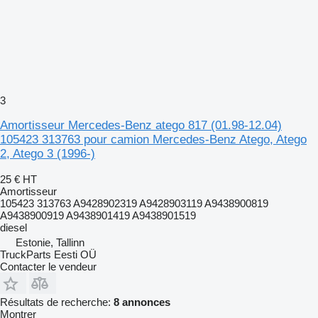
3
Amortisseur Mercedes-Benz atego 817 (01.98-12.04)
105423 313763 pour camion Mercedes-Benz Atego, Atego
2, Atego 3 (1996-)
25 €
HT
Amortisseur
105423 313763 A9428902319 A9428903119 A9438900819
A9438900919 A9438901419 A9438901519
diesel
Estonie, Tallinn
TruckParts Eesti OÜ
Contacter le vendeur
Résultats de recherche:
8 annonces
Montrer