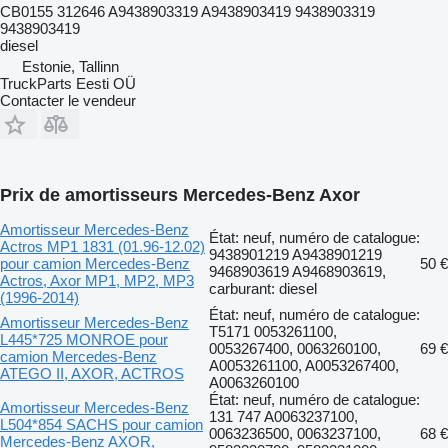
CB0155 312646 A9438903319 A9438903419 9438903319
9438903419
diesel
Estonie, Tallinn
TruckParts Eesti OÜ
Contacter le vendeur
Prix de amortisseurs Mercedes-Benz Axor
Amortisseur Mercedes-Benz
État: neuf, numéro de catalogue:
Actros MP1 1831 (01.96-12.02)
9438901219 A9438901219
pour camion Mercedes-Benz
50 €
9468903619 A9468903619,
Actros, Axor MP1, MP2, MP3
carburant: diesel
(1996-2014)
État: neuf, numéro de catalogue:
Amortisseur Mercedes-Benz
T5171 0053261100,
L445*725 MONROE pour
0053267400, 0063260100,
69 €
camion Mercedes-Benz
A0053261100, A0053267400,
ATEGO II, AXOR, ACTROS
A0063260100
État: neuf, numéro de catalogue:
Amortisseur Mercedes-Benz
131 747 A0063237100,
L504*854 SACHS pour camion
0063236500, 0063237100,
68 €
Mercedes-Benz AXOR,