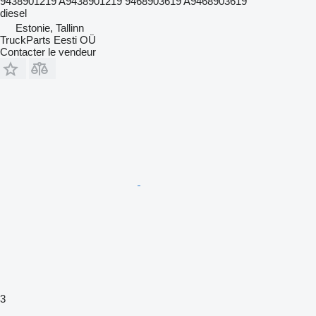
9438901219 A9438901219 9468903619 A9468903619
diesel
Estonie, Tallinn
TruckParts Eesti OÜ
Contacter le vendeur
3