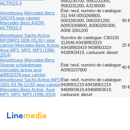
9583230700, 9583231000,
ACTROS II
9583231200, A3236500
État: neuf, numéro de catalogue:
Amortisseur Mercedes-Benz
311 644 0053268800,
SACHS pour camion
0063260300, 0063261200,
90 €
Mercedes-Benz AXOR,
A0053268800, A0063260300,
ACTROS II
A006 3261200
Amortisseur Sachs Actros
Numéro de catalogue: CB0155
MP2/MP3 1836 (01.02-) pour
312646 A9438903319
camion Mercedes-Benz Actros,
25 €
A9438903419 9438903319
Axor MP1, MP2, MP3 (1996-
9438903419, carburant: diesel
2014)
Amortisseur Mercedes-Benz
Voorste schokdemper
État: neuf, numéro de catalogue:
40 €
mercedes actros axor
A0063237800
a00632378 pour camion
Amortisseur Sachs Actros MP1
État: neuf, numéro de catalogue:
1831 (01.96-12.02) pour camion
9438901219 A9438901219
50 €
Mercedes-Benz Actros, Axor
9468903619 A9468903619,
MP1, MP2, MP3 (1996-2014)
carburant: diesel