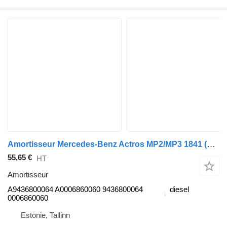
Amortisseur Mercedes-Benz Actros MP2/MP3 1841 (01.02-) A9436800064 pour tracteur routier Mercedes-Benz Actros, Axor MP1, MP2, MP3 (1996-2014)
55,65 €
HT
Amortisseur
A9436800064 A0006860060 9436800064
diesel
0006860060
Estonie, Tallinn