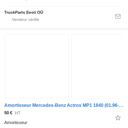
TruckParts Eesti OÜ
Amortisseur Mercedes-Benz Actros MP1 1840 (01.96-12.02) A9419701749 pour tracteur routier Mercedes-Benz Actros, Axor MP1, MP2, MP3 (1996-2014)
50 €
HT
Amortisseur