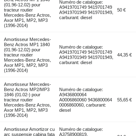
Numéro de catalogue:
(01.96-12.02) pour
A9419701749 9419701749
tracteur routier
50 €
A9419701949 9419701949,
Mercedes-Benz Actros,
carburant: diesel
Axor MP1, MP2, MP3
(1996-2014)
Amortisseur Mercedes-
Benz Actros MP1 1840
Numéro de catalogue:
(01.96-12.02) pour
A9419701749 9419701749
tracteur routier
44,35 €
A9419701949 9419701949,
Mercedes-Benz Actros,
carburant: diesel
Axor MP1, MP2, MP3
(1996-2014)
Amortisseur Mercedes-
Benz Actros MP2/MP3
Numéro de catalogue:
1846 (01.02-) pour
A9436800064
tracteur routier
A0006860060 9436800064
55,65 €
Mercedes-Benz Actros,
0006860060, carburant:
Axor MP1, MP2, MP3
diesel
(1996-2014)
Amortisseur Amortizor cu
Numéro de catalogue:
arc suspensie cabina fata
A3758900819,