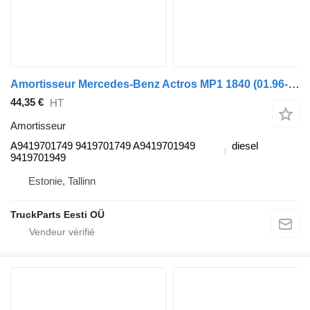
Amortisseur Mercedes-Benz Actros MP1 1840 (01.96-12.02) A9419701749 pour tracteur routier Mercedes-Benz Actros, Axor MP1, MP2, MP3 (1996-2014)
44,35 €
HT
Amortisseur
A9419701749 9419701749 A9419701949
diesel
9419701949
Estonie, Tallinn
TruckParts Eesti OÜ