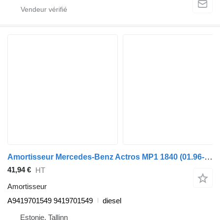
Amortisseur Mercedes-Benz Actros MP1 1840 (01.96-12.02) A9419701549 pour tracteur routier Mercedes-Benz Actros, Axor MP1, MP2, MP3 (1996-2014)
41,94 €
HT
Amortisseur
A9419701549 9419701549
diesel
Estonie, Tallinn