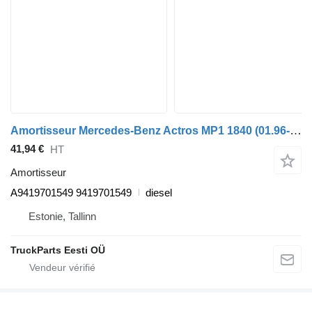
Amortisseur Mercedes-Benz Actros MP1 1840 (01.96-12.02) A9419701549 pour tracteur routier Mercedes-Benz Actros, Axor MP1, MP2, MP3 (1996-2014)
41,94 €
HT
Amortisseur
A9419701549 9419701549
diesel
Estonie, Tallinn
TruckParts Eesti OÜ