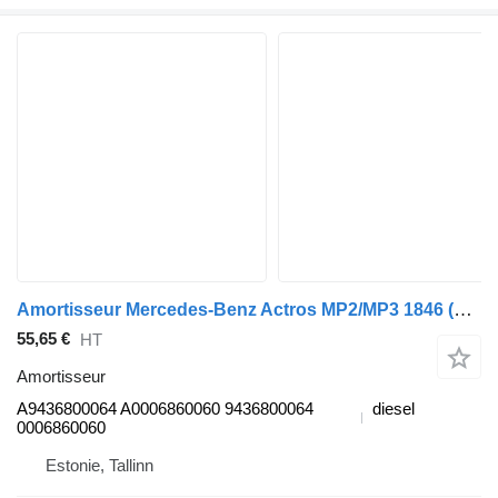
Amortisseur Mercedes-Benz Actros MP2/MP3 1846 (01.02-) A9436800064 pour tracteur routier Mercedes-Benz Actros, Axor MP1, MP2, MP3 (1996-2014)
55,65 €
HT
Amortisseur
A9436800064 A0006860060 9436800064
diesel
0006860060
Estonie, Tallinn