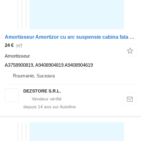
Amortisseur Amortizor cu arc suspensie cabina fata A3758900819 pour tracteur routier Mercedes-Benz AXOR
24 €
HT
Amortisseur
A3758900819, A9408904819 A9408904619
Roumanie, Suceava
DEZSTORE S.R.L.
depuis
14
ans sur Autoline