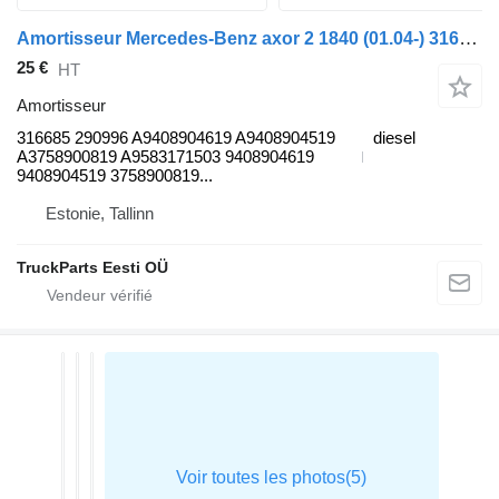
Amortisseur Mercedes-Benz axor 2 1840 (01.04-) 316685 290996 pour tracteur routier Mercedes-Benz Actros, Axor MP1, MP2, MP3 (1996-2014)
25 €
HT
Amortisseur
316685 290996 A9408904619 A9408904519
diesel
A3758900819 A9583171503 9408904619
9408904519 3758900819...
Estonie, Tallinn
TruckParts Eesti OÜ