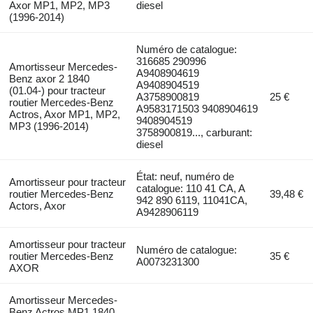
Axor MP1, MP2, MP3
diesel
(1996-2014)
Numéro de catalogue:
316685 290996
Amortisseur Mercedes-
A9408904619
Benz axor 2 1840
A9408904519
(01.04-) pour tracteur
A3758900819
25 €
routier Mercedes-Benz
A9583171503 9408904619
Actros, Axor MP1, MP2,
9408904519
MP3 (1996-2014)
3758900819..., carburant:
diesel
État: neuf, numéro de
Amortisseur pour tracteur
catalogue: 110 41 CA, A
routier Mercedes-Benz
39,48 €
942 890 6119, 11041CA,
Actors, Axor
A9428906119
Amortisseur pour tracteur
Numéro de catalogue:
routier Mercedes-Benz
35 €
A0073231300
AXOR
Amortisseur Mercedes-
Benz Actros MP1 1840