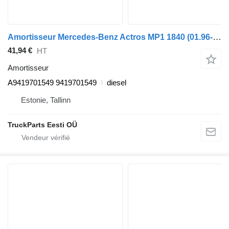
Amortisseur Mercedes-Benz Actros MP1 1840 (01.96-12.02) A9419701549 pour tracteur routier Mercedes-Benz Actros, Axor MP1, MP2, MP3 (1996-2014)
41,94 €
HT
Amortisseur
A9419701549 9419701549
diesel
Estonie, Tallinn
TruckParts Eesti OÜ