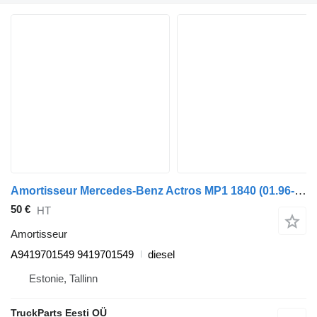
Amortisseur Mercedes-Benz Actros MP1 1840 (01.96-12.02) A9419701549 pour tracteur routier Mercedes-Benz Actros, Axor MP1, MP2, MP3 (1996-2014)
50 €
HT
Amortisseur
A9419701549 9419701549
diesel
Estonie, Tallinn
TruckParts Eesti OÜ