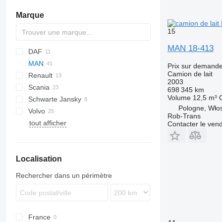
Marque
15
MAN 18-413
DAF
MAN
CF
Eurotrakker
N-Series
Prix sur demand
Camion de lait
Renault
LF
Stralis
TGA
Actros
2003
Scania
XF
Trakker
TGS
Atego
Kerax
TGA 26
698 345 km
Volume
12,5 m³
Schwarte Jansky
Midliner
P-series
TGS 18.440
TGA 26.350
Pologne, Wło
Volvo
Midlum
R-series
TGS 26.360
TGA 26.360
Rob-Trans
tout afficher
Premium
FE
433362
TGS 26.400
TGA 26.390
Contacter le ven
FH
TGS 26.420
TGA 26.400
FL
TGS 26.440
TGA 26.410
Localisation
FM
TGS 26.480
TGA 26.460
FMX
Rechercher dans un périmètre
France