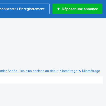
connecter / Enregistrement
Déposer une annonce
emier
Année - les plus anciens au début
Kilométrage ⬊
Kilométrage