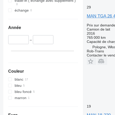
trade-in ( échange avec supplément )
29
échange
MAN TGA 26 
Prix sur demand
Année
Camion de lait
2016
765 000 km
–
Capacité de cha
Pologne, Wło
Rob-Trans
Contacter le ven
Couleur
blanc
bleu
bleu foncé
marron
19