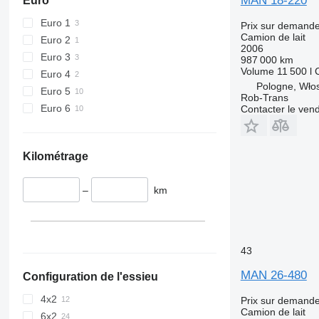
MAN 18-220
Euro
Euro 1
Prix sur demand
Camion de lait
Euro 2
2006
Euro 3
987 000 km
Volume
11 500 l
Euro 4
Pologne, Wło
Euro 5
Rob-Trans
Euro 6
Contacter le ven
Kilométrage
–
km
43
MAN 26-480
Configuration de l'essieu
4x2
Prix sur demand
Camion de lait
6x2