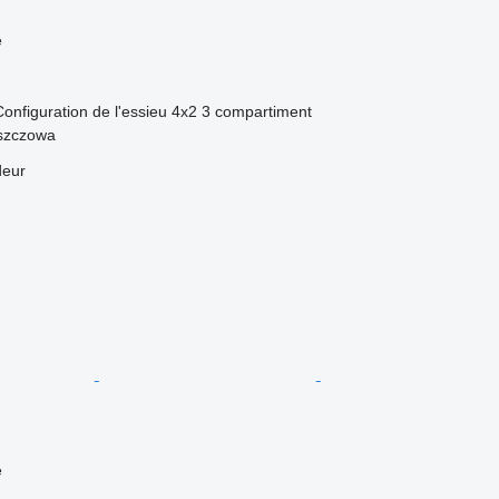
e
Configuration de l'essieu
4x2
3 compartiment
szczowa
deur
e