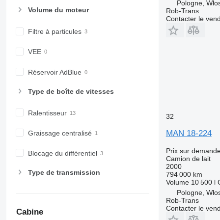
Pologne, Wło
Volume du moteur
Rob-Trans
Contacter le ven
Filtre à particules
VEE
Réservoir AdBlue
Type de boîte de vitesses
Ralentisseur
32
MAN 18-224
Graissage centralisé
Prix sur demand
Blocage du différentiel
Camion de lait
2000
Type de transmission
794 000 km
Volume
10 500 l
Pologne, Wło
Rob-Trans
Contacter le ven
Cabine