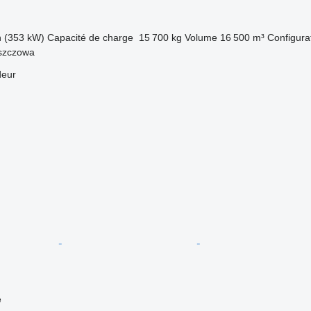
h (353 kW)
Capacité de charge
15 700 kg
Volume
16 500 m³
Configurat
szczowa
deur
e