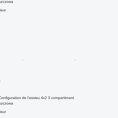
szczowa
deur
e
Configuration de l'essieu
4x2
3 compartiment
szczowa
deur