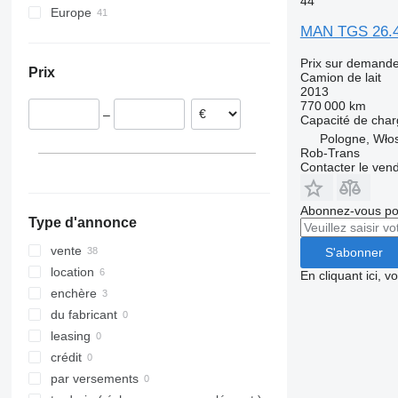
44
Europe
MAN TGS 26.
Allemagne
Pologne
Prix sur demand
Prix
Lituanie
Camion de lait
2013
Belgique
770 000 km
–
République tchèque
Capacité de cha
Pologne, Wło
Rob-Trans
Contacter le ven
Abonnez-vous pou
Type d'annonce
vente
S'abonner
location
En cliquant ici, 
enchère
du fabricant
leasing
crédit
par versements