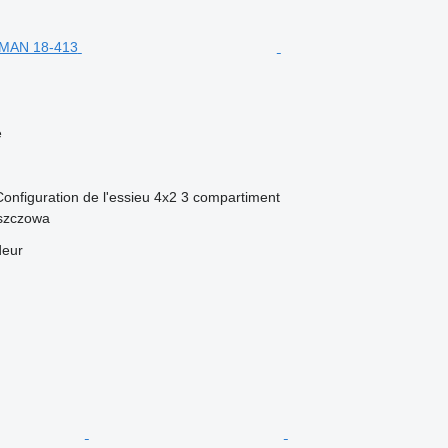
e
Configuration de l'essieu
4x2
3 compartiment
szczowa
deur