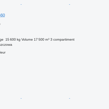
460
e
rge
15 600 kg
Volume
17 500 m³
3 compartiment
szczowa
deur