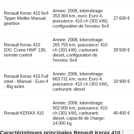
Année: 2008, kilométrage:
Renault Kerax 410 6x4
353 364 km, euro: Euro 4,
Tipper Meiller Manual
27 600 €
puissance: 410 ch (301 kW),
gearbox
configuration de l'essieu: 6x4
Année: 2008, kilométrage:
Renault Kerax 410
265 755 km, puissance: 410
DXI, Crane HMF 130,
ch (301 kW), carburant:
39 500 €
remote control
diesel, configuration de
l'essieu: 6x4
Année: 2006, kilométrage:
Renault Kerax 410 Full
663 731 km, euro: Euro 4,
steel - Manual - Euro 4
20 900 €
puissance: 410 ch (301 kW),
- Big axles
carburant: diesel
Année: 2008, kilométrage:
502 000 km, puissance: 410
Renault KERAX 410
ch (301 kW), carburant:
40 400 €
diesel, capacité de charge:
14 000 kg
Caractéristiques principales Renault Kerax 410 :