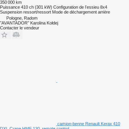
350 000 km
Puissance
410 ch (301 kW)
Configuration de l'essieu
8x4
Suspension
ressort/ressort
Mode de déchargement
arrière
Pologne, Radom
"AVANTADOR" Karolina Kołdej
Contacter le vendeur
camion-benne Renault Kerax 410
DXI, Crane HMF 130, remote control