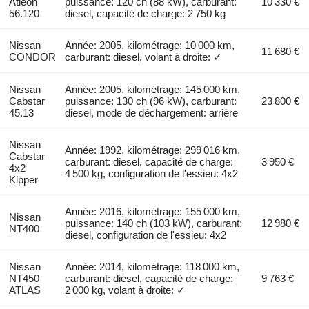
Atleon
puissance: 120 ch (88 kW), carburant:
10 330 €
56.120
diesel, capacité de charge: 2 750 kg
Nissan
Année: 2005, kilométrage: 10 000 km,
11 680 €
CONDOR
carburant: diesel, volant à droite: ✓
Nissan
Année: 2005, kilométrage: 145 000 km,
Cabstar
puissance: 130 ch (96 kW), carburant:
23 800 €
45.13
diesel, mode de déchargement: arrière
Nissan
Année: 1992, kilométrage: 299 016 km,
Cabstar
carburant: diesel, capacité de charge:
3 950 €
4x2
4 500 kg, configuration de l'essieu: 4x2
Kipper
Année: 2016, kilométrage: 155 000 km,
Nissan
puissance: 140 ch (103 kW), carburant:
12 980 €
NT400
diesel, configuration de l'essieu: 4x2
Nissan
Année: 2014, kilométrage: 118 000 km,
NT450
carburant: diesel, capacité de charge:
9 763 €
ATLAS
2 000 kg, volant à droite: ✓