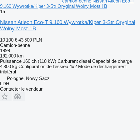
camion-benne Nissan Atleon Eco-T
9.160 Wywrotka/Kiper 3-Str Oryginał Wolny Most ! B
15
Nissan Atleon Eco-T 9.160 Wywrotka/Kiper 3-Str Oryginał
Wolny Most ! B
10 100 €
43 500 PLN
Camion-benne
1999
192 000 km
Puissance
160 ch (118 kW)
Carburant
diesel
Capacité de charge
4 800 kg
Configuration de l'essieu
4x2
Mode de déchargement
trilatéral
Pologne, Nowy Sącz
LDH
Contacter le vendeur