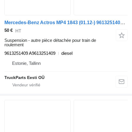
Mercedes-Benz Actros MP4 1843 (01.12-) 9613251409 pour tracteur routier Mercedes-Benz Actros MP4 Antos Arocs (2012-)
50 €
HT
Suspension - autre pièce détachée pour train de
roulement
9613251409 A9613251409
diesel
Estonie, Tallinn
TruckParts Eesti OÜ