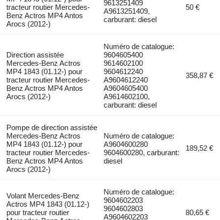
9613251409
tracteur routier Mercedes-
50 €
A9613251409,
Benz Actros MP4 Antos
carburant: diesel
Arocs (2012-)
Numéro de catalogue:
Direction assistée
9604605400
Mercedes-Benz Actros
9614602100
MP4 1843 (01.12-) pour
9604612240
358,87 €
tracteur routier Mercedes-
A9604612240
Benz Actros MP4 Antos
A9604605400
Arocs (2012-)
A9614602100,
carburant: diesel
Pompe de direction assistée
Mercedes-Benz Actros
Numéro de catalogue:
MP4 1843 (01.12-) pour
A9604600280
189,52 €
tracteur routier Mercedes-
9604600280, carburant:
Benz Actros MP4 Antos
diesel
Arocs (2012-)
Numéro de catalogue:
Volant Mercedes-Benz
9604602203
Actros MP4 1843 (01.12-)
9604602803
pour tracteur routier
80,65 €
A9604602203