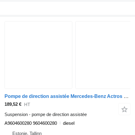
Pompe de direction assistée Mercedes-Benz Actros MP4 1843 (01.12-) A9604600280 pour tracteur routier Mercedes-Benz Actros MP4 Antos Arocs (2012-)
189,52 €
HT
Suspension - pompe de direction assistée
A9604600280 9604600280
diesel
Estonie, Tallinn