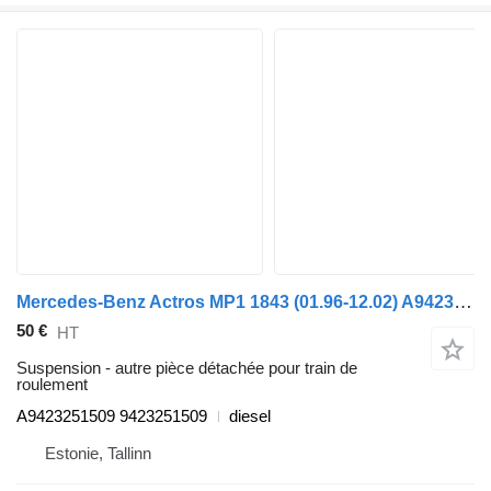
Mercedes-Benz Actros MP1 1843 (01.96-12.02) A9423251509 pour tracteur routier Mercedes-Benz Actros, Axor MP1, MP2, MP3 (1996-2014)
50 €
HT
Suspension - autre pièce détachée pour train de
roulement
A9423251509 9423251509
diesel
Estonie, Tallinn