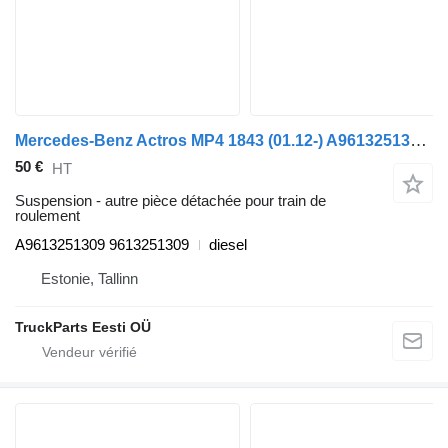
Mercedes-Benz Actros MP4 1843 (01.12-) A9613251309 pour tracteur routier Mercedes-Benz Actros MP4 Antos Arocs (2012-)
50 €
HT
Suspension - autre pièce détachée pour train de
roulement
A9613251309 9613251309
diesel
Estonie, Tallinn
TruckParts Eesti OÜ