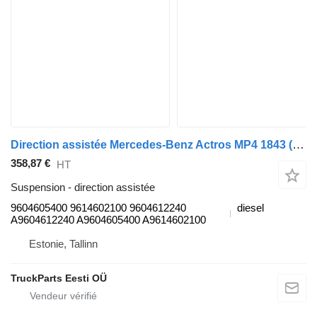
Direction assistée Mercedes-Benz Actros MP4 1843 (01.12-) 9604605400 pour tracteur routier Mercedes-Benz Actros MP4 Antos Arocs (2012-)
358,87 €
HT
Suspension - direction assistée
9604605400 9614602100 9604612240
diesel
A9604612240 A9604605400 A9614602100
Estonie, Tallinn
TruckParts Eesti OÜ