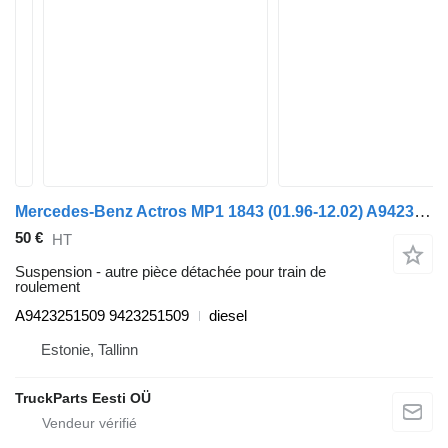
Mercedes-Benz Actros MP1 1843 (01.96-12.02) A9423251509 pour tracteur routier Mercedes-Benz Actros, Axor MP1, MP2, MP3 (1996-2014)
50 €
HT
Suspension - autre pièce détachée pour train de
roulement
A9423251509 9423251509
diesel
Estonie, Tallinn
TruckParts Eesti OÜ