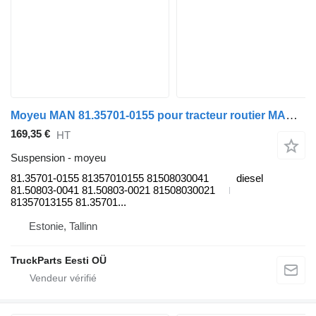
Moyeu MAN 81.35701-0155 pour tracteur routier MAN TGL, TGM, TGS, TGX (2005-2021)
169,35 €
HT
Suspension - moyeu
81.35701-0155 81357010155 81508030041
diesel
81.50803-0041 81.50803-0021 81508030021
81357013155 81.35701...
Estonie, Tallinn
TruckParts Eesti OÜ