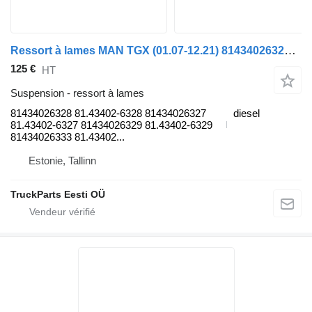
Ressort à lames MAN TGX (01.07-12.21) 81434026328 pour tracteur routier MAN tgl 2006
125 €
HT
Suspension - ressort à lames
81434026328 81.43402-6328 81434026327
diesel
81.43402-6327 81434026329 81.43402-6329
81434026333 81.43402...
Estonie, Tallinn
TruckParts Eesti OÜ