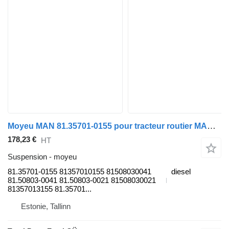
Moyeu MAN 81.35701-0155 pour tracteur routier MAN TGL, TGM, TGS, TGX (2005-2021)
178,23 €
HT
Suspension - moyeu
81.35701-0155 81357010155 81508030041
diesel
81.50803-0041 81.50803-0021 81508030021
81357013155 81.35701...
Estonie, Tallinn