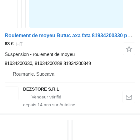
Roulement de moyeu Butuc axa fata 81934200330 pour tracteur routier MAN TGX
63 €
HT
Suspension - roulement de moyeu
81934200330, 81934200288 81934200349
Roumanie, Suceava
DEZSTORE S.R.L.
depuis
14
ans sur Autoline