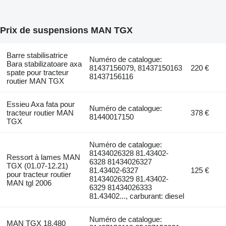
Prix de suspensions MAN TGX
Barre stabilisatrice
Numéro de catalogue:
Bara stabilizatoare axa
81437156079, 81437150163
220 €
spate pour tracteur
81437156116
routier MAN TGX
Essieu Axa fata pour
Numéro de catalogue:
tracteur routier MAN
378 €
81440017150
TGX
Numéro de catalogue:
81434026328 81.43402-
Ressort à lames MAN
6328 81434026327
TGX (01.07-12.21)
81.43402-6327
125 €
pour tracteur routier
81434026329 81.43402-
MAN tgl 2006
6329 81434026333
81.43402..., carburant: diesel
Numéro de catalogue:
MAN TGX 18.480