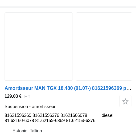
Amortisseur MAN TGX 18.480 (01.07-) 81621596369 pour tracteur routier MAN TGL, TGM, TGS, TGX (2005-2021)
129,03 €
HT
Suspension - amortisseur
81621596369 81621596376 81621606078
diesel
81.62160-6078 81.62159-6369 81.62159-6376
Estonie, Tallinn