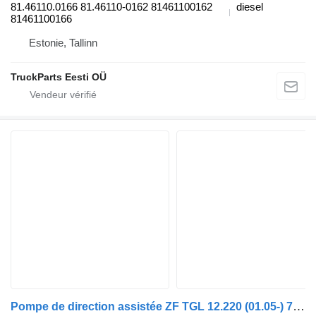
81.46110.0166 81.46110-0162 81461100162
diesel
81461100166
Estonie, Tallinn
TruckParts Eesti OÜ
Pompe de direction assistée ZF TGL 12.220 (01.05-) 7684955218 pour tracteur routier MAN TGL, TGM, TGS, TGX (2005-2021)