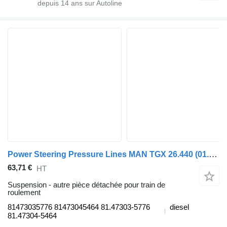
depuis
14
ans sur Autoline
Power Steering Pressure Lines MAN TGX 26.440 (01.07-) 81473035776 pour tracteur routier MAN TGL, TGM, TGS, TGX (2005-2021)
63,71 €
HT
Suspension - autre pièce détachée pour train de
roulement
81473035776 81473045464 81.47303-5776
diesel
81.47304-5464