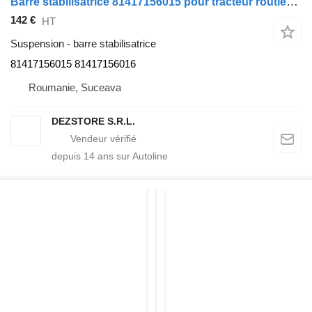
Barre stabilisatrice 81417156015 pour tracteur routier MAN TGX
142 €
HT
Suspension - barre stabilisatrice
81417156015 81417156016
Roumanie, Suceava
DEZSTORE S.R.L.
depuis
14
ans sur Autoline