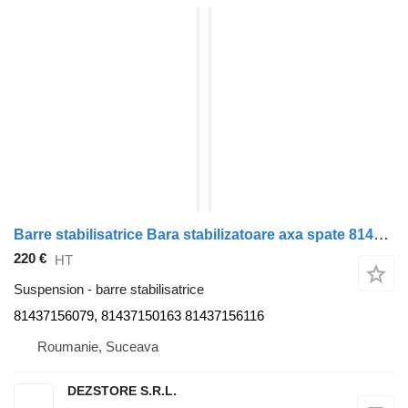
Barre stabilisatrice Bara stabilizatoare axa spate 81437156079 pour tracteur routier MAN TGX
220 €
HT
Suspension - barre stabilisatrice
81437156079, 81437150163 81437156116
Roumanie, Suceava
DEZSTORE S.R.L.