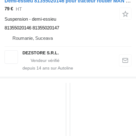
Demi-essieu 81355020146 pour tracteur routier MAN TGX
79 €
HT
Suspension - demi-essieu
81355020146 81355020147
Roumanie, Suceava
DEZSTORE S.R.L.
depuis
14
ans sur Autoline