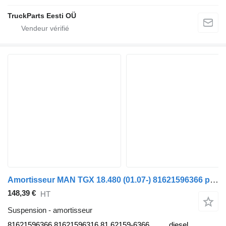
TruckParts Eesti OÜ
Amortisseur MAN TGX 18.480 (01.07-) 81621596366 pour tracteur routier MAN TGL, TGM, TGS, TGX (2005-2021)
148,39 €
HT
Suspension - amortisseur
81621596366 81621596316 81.62159-6366
diesel