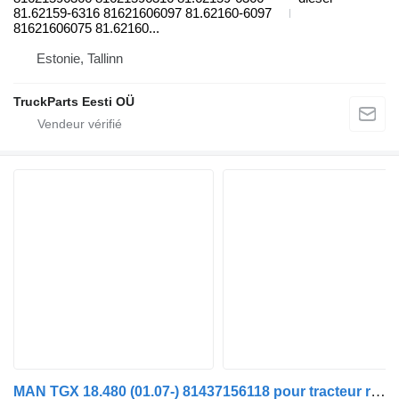
81.62159-6316 81621606097 81.62160-6097
81621606075 81.62160...
Estonie, Tallinn
TruckParts Eesti OÜ
MAN TGX 18.480 (01.07-) 81437156118 pour tracteur routier MAN TGL, TGM, TGS, TGX (2005-2021)