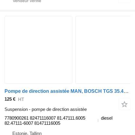
Pompe de direction assistée MAN, BOSCH TGS 35.480 (01.07-) 7780900261 pour tracteur routier MAN TGL, TGM, TGS, TGX (2005-2021)
125 €
HT
Suspension - pompe de direction assistée
7780900261 82471116007 81.47111.6005
diesel
82.47111-6007 81471116005
Estonie, Tallinn