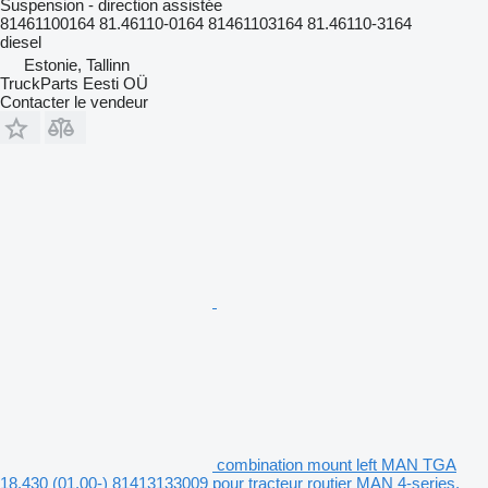
Suspension - direction assistée
81461100164 81.46110-0164 81461103164 81.46110-3164
diesel
Estonie, Tallinn
TruckParts Eesti OÜ
Contacter le vendeur
combination mount left MAN TGA
18.430 (01.00-) 81413133009 pour tracteur routier MAN 4-series,