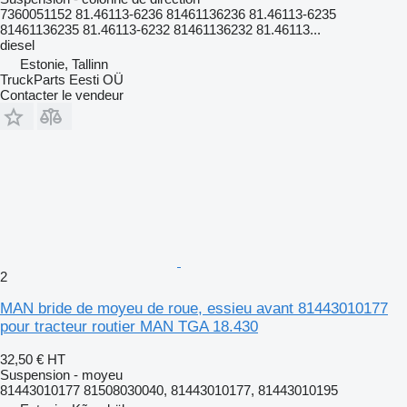
7360051152 81.46113-6236 81461136236 81.46113-6235
81461136235 81.46113-6232 81461136232 81.46113...
diesel
Estonie, Tallinn
TruckParts Eesti OÜ
Contacter le vendeur
2
MAN bride de moyeu de roue, essieu avant 81443010177
pour tracteur routier MAN TGA 18.430
32,50 €
HT
Suspension - moyeu
81443010177 81508030040, 81443010177, 81443010195