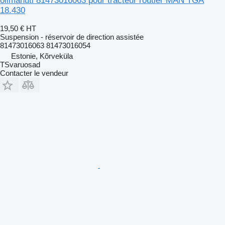
õlimahuti 81473016063 pour tracteur routier MAN TGA
18.430
19,50 €
HT
Suspension - réservoir de direction assistée
81473016063 81473016054
Estonie, Kõrveküla
TSvaruosad
Contacter le vendeur