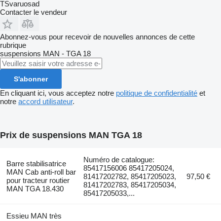
TSvaruosad
Contacter le vendeur
Abonnez-vous pour recevoir de nouvelles annonces de cette
rubrique
suspensions
MAN - TGA 18
S'abonner
En cliquant ici, vous acceptez notre
politique de confidentialité
et
notre
accord utilisateur
.
Prix de suspensions MAN TGA 18
Numéro de catalogue:
Barre stabilisatrice
85417156006 85417205024,
MAN Cab anti-roll bar
81417202782, 85417205023,
97,50 €
pour tracteur routier
81417202783, 85417205034,
MAN TGA 18.430
85417205033,...
Essieu MAN très