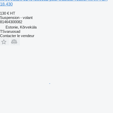
18.430
130 €
HT
Suspension - volant
81464300082
Estonie, Kõrveküla
TSvaruosad
Contacter le vendeur