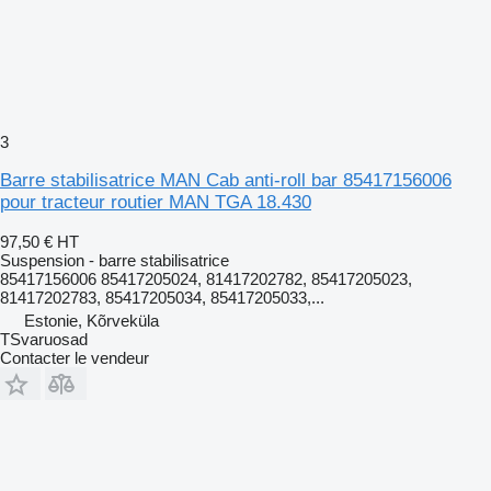
3
Barre stabilisatrice MAN Cab anti-roll bar 85417156006
pour tracteur routier MAN TGA 18.430
97,50 €
HT
Suspension - barre stabilisatrice
85417156006 85417205024, 81417202782, 85417205023,
81417202783, 85417205034, 85417205033,...
Estonie, Kõrveküla
TSvaruosad
Contacter le vendeur