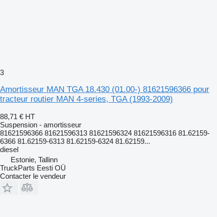
3
Amortisseur MAN TGA 18.430 (01.00-) 81621596366 pour
tracteur routier MAN 4-series, TGA (1993-2009)
88,71 €
HT
Suspension - amortisseur
81621596366 81621596313 81621596324 81621596316 81.62159-
6366 81.62159-6313 81.62159-6324 81.62159...
diesel
Estonie, Tallinn
TruckParts Eesti OÜ
Contacter le vendeur