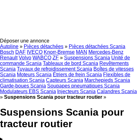
Déposer une annonce
Autoline
»
Pièces détachées
»
Pièces détachées Scania
Bosch
DAF
IVECO
Knorr-Bremse
MAN
Mercedes-Benz
Renault
Volvo
WABCO
ZF
»
Suspensions Scania
Unité de
commande Scania
Tableaux de bord Scania
Revêtements
Scania
Tuyaux de refroidissement Scania
Boîtes de vitesses
Scania
Moteurs Scania
Étriers de frein Scania
Flexibles de
climatisation Scania
Capteurs Scania
Marchepieds Scania
Garde-boues Scania
Soupapes pneumatiques Scania
Modulateurs EBS Scania
Injecteurs Scania
Calandres Scania
»
Suspensions Scania pour tracteur routier
»
Suspensions Scania pour
tracteur routier