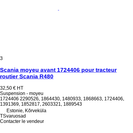
3
Scania moyeu avant 1724406 pour tracteur
routier Scania R480
32,50 €
HT
Suspension - moyeu
1724406 2290526, 1864430, 1480933, 1868663, 1724406,
1391369, 1852817, 2603321, 1889543
Estonie, Kõrveküla
TSvaruosad
Contacter le vendeur