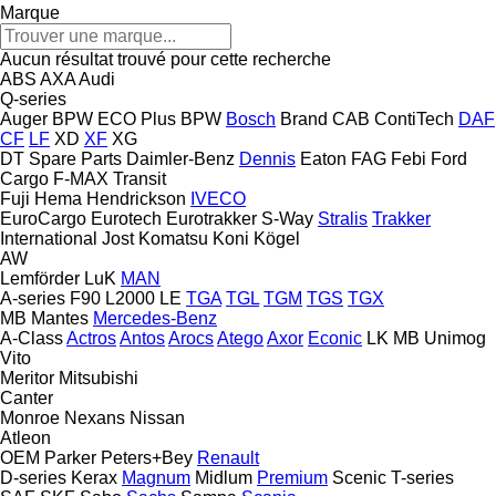
Marque
Aucun résultat trouvé pour cette recherche
ABS
AXA
Audi
Q-series
Auger
BPW ECO Plus
BPW
Bosch
Brand
CAB
ContiTech
DAF
CF
LF
XD
XF
XG
DT Spare Parts
Daimler-Benz
Dennis
Eaton
FAG
Febi
Ford
Cargo
F-MAX
Transit
Fuji
Hema
Hendrickson
IVECO
EuroCargo
Eurotech
Eurotrakker
S-Way
Stralis
Trakker
International
Jost
Komatsu
Koni
Kögel
AW
Lemförder
LuK
MAN
A-series
F90
L2000
LE
TGA
TGL
TGM
TGS
TGX
MB
Mantes
Mercedes-Benz
A-Class
Actros
Antos
Arocs
Atego
Axor
Econic
LK
MB
Unimog
Vito
Meritor
Mitsubishi
Canter
Monroe
Nexans
Nissan
Atleon
OEM
Parker
Peters+Bey
Renault
D-series
Kerax
Magnum
Midlum
Premium
Scenic
T-series