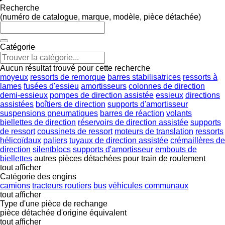
Recherche
(numéro de catalogue, marque, modèle, pièce détachée)
Catégorie
Aucun résultat trouvé pour cette recherche
moyeux
ressorts de remorque
barres stabilisatrices
ressorts à
lames
fusées d'essieu
amortisseurs
colonnes de direction
demi-essieux
pompes de direction assistée
essieux
directions
assistées
boîtiers de direction
supports d'amortisseur
suspensions pneumatiques
barres de réaction
volants
biellettes de direction
réservoirs de direction assistée
supports
de ressort
coussinets de ressort
moteurs de translation
ressorts
hélicoïdaux
paliers
tuyaux de direction assistée
crémaillères de
direction
silentblocs
supports d'amortisseur
embouts de
biellettes
autres pièces détachées pour train de roulement
tout afficher
Catégorie des engins
camions
tracteurs routiers
bus
véhicules communaux
tout afficher
Type d'une pièce de rechange
pièce détachée d'origine
équivalent
tout afficher