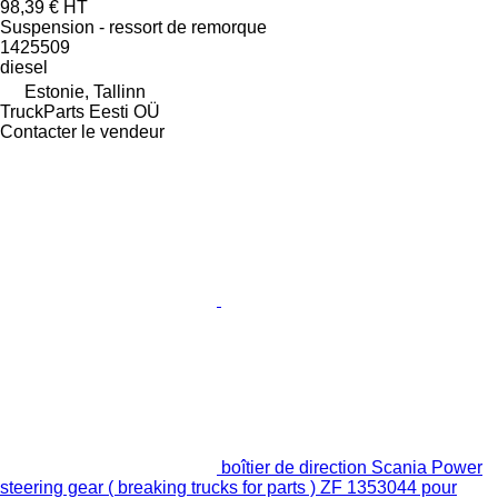
98,39 €
HT
Suspension - ressort de remorque
1425509
diesel
Estonie, Tallinn
TruckParts Eesti OÜ
Contacter le vendeur
boîtier de direction Scania Power
steering gear ( breaking trucks for parts ) ZF 1353044 pour