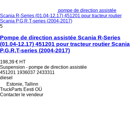
pompe de direction assistée
Scania R-Series (01.04-12.17) 451201 pour tracteur routier
Scania P,G,R,T-series (2004-2017)
5
Pompe de direction assistée Scania R-Series
(01.04-12.17) 451201 pour tracteur routier Scania
P,G,R,T-series (2004-2017)
198,39 €
HT
Suspension - pompe de direction assistée
451201 1936037 2433311
diesel
Estonie, Tallinn
TruckParts Eesti OÜ
Contacter le vendeur