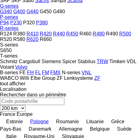
SAF
SKF
Sabo
Sachs
Sampa
Scania
G-series
G340
G400
G440
G450
G480
P-series
P94
P230
P320
P380
R-series
R124
R380
R410
R420
R440
R450
R460
R480
R490
R500
R520
R580
R620
R660
S-series
S650
T-series
Schmitz Cargobull
Siemens
Spicer
Stabilus
TRW
Timken
VDL
Volant
Volvo
B-series
FE
FH
FL
FM
FMX
N-series
VNL
WABCO
Willi Elbe Group
ZF Lenksysteme
ZF
tout afficher
Localisation
Rechercher dans un périmètre
France
Europe
Estonie
Pologne
Roumanie
Lituanie
Grèce
Pays-Bas
Danemark
Allemagne
Belgique
Suède
Italie
Royaume-Uni
Slovaquie