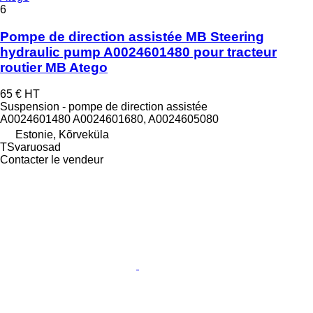
6
Pompe de direction assistée MB Steering
hydraulic pump A0024601480 pour tracteur
routier MB Atego
65 €
HT
Suspension - pompe de direction assistée
A0024601480 A0024601680, A0024605080
Estonie, Kõrveküla
TSvaruosad
Contacter le vendeur