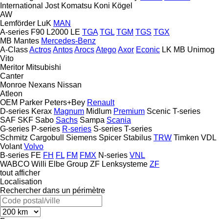
International
Jost
Komatsu
Koni
Kögel
AW
Lemförder
LuK
MAN
A-series
F90
L2000
LE
TGA
TGL
TGM
TGS
TGX
MB
Mantes
Mercedes-Benz
A-Class
Actros
Antos
Arocs
Atego
Axor
Econic
LK
MB
Unimog
Vito
Meritor
Mitsubishi
Canter
Monroe
Nexans
Nissan
Atleon
OEM
Parker
Peters+Bey
Renault
D-series
Kerax
Magnum
Midlum
Premium
Scenic
T-series
SAF
SKF
Sabo
Sachs
Sampa
Scania
G-series
P-series
R-series
S-series
T-series
Schmitz Cargobull
Siemens
Spicer
Stabilus
TRW
Timken
VDL
Volant
Volvo
B-series
FE
FH
FL
FM
FMX
N-series
VNL
WABCO
Willi Elbe Group
ZF Lenksysteme
ZF
tout afficher
Localisation
Rechercher dans un périmètre