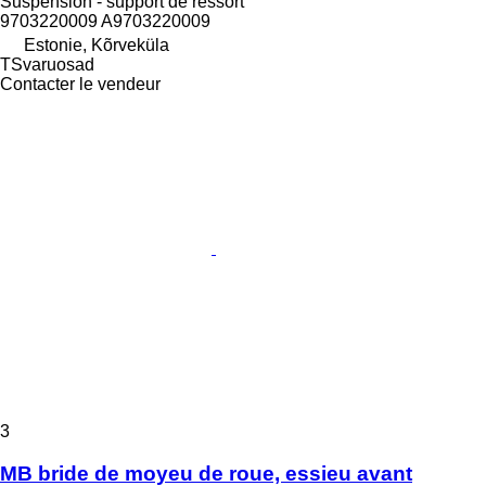
Suspension - support de ressort
9703220009 A9703220009
Estonie, Kõrveküla
TSvaruosad
Contacter le vendeur
3
MB bride de moyeu de roue, essieu avant