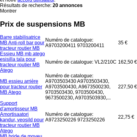
Résultats de recherche:
20 annonces
Montrer
Prix de suspensions MB
Barre stabilisatrice
Numéro de catalogue:
MB Anti-roll bar pour
35 €
A9703200411 9703200411
tracteur routier MB
Essieu MB mb atego
esisilla tala pour
Numéro de catalogue: VL2/210C
162,50 €
tracteur routier MB
Atego
Numéro de catalogue:
MB essieu arrière
A9703503430 A9703503430,
pour tracteur routier
A9703500430, A9673500230,
227,50 €
MB Atego
9703503430, 9703500430,
9673500230, A9703503930,...
Support
d'amortisseur MB
Amortisaatori
Numéro de catalogue:
22,75 €
kandur, veosild pour
A9723250226 9723250226
tracteur routier MB
Atego
MB bride de moyeu