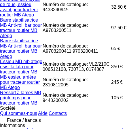
de roue, essieu
Numéro de catalogue:
32,50 €
avant pour tracteur
9433340945
routier MB Atego
Barre stabilisatrice
MB Anti-roll bar pour
Numéro de catalogue:
97,50 €
tracteur routier MB
A9703200511
Atego
Barre stabilisatrice
MB Anti-roll bar pour
Numéro de catalogue:
65 €
tracteur routier MB
A9703200411 9703200411
Atego
Essieu MB mb atego
Numéro de catalogue: VL2/210C
esisilla tala pour
350 €
006512108, 730713, 0174887
tracteur routier MB
MB essieu arrière
Numéro de catalogue:
pour tracteur routier
245 €
2310812005
MB Atego
Ressort à lames MB
Numéro de catalogue:
printemps pour
105 €
9443200202
tracteur routier MB
Société
Qui sommes-nous
Aide
Contacts
France / français
Informations