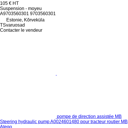
105 €
HT
Suspension - moyeu
A9703560301 9703560301
Estonie, Kõrveküla
TSvaruosad
Contacter le vendeur
pompe de direction assistée MB
Steering hydraulic pump A0024601480 pour tracteur routier MB
Atego