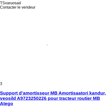
TSvaruosad
Contacter le vendeur
3
Support d'amortisseur MB Amortisaatori kandur,
veosild A9723250226 pour tracteur routier MB
Atego