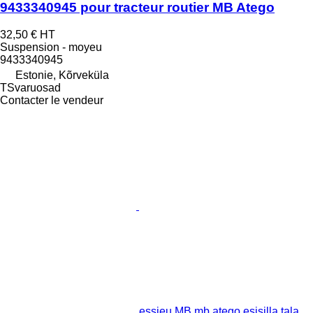
9433340945 pour tracteur routier MB Atego
32,50 €
HT
Suspension - moyeu
9433340945
Estonie, Kõrveküla
TSvaruosad
Contacter le vendeur
essieu MB mb atego esisilla tala