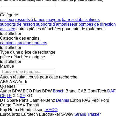
Catégorie
essieux
ressorts à lames
moyeux
barres stabilisatrices
supports de ressort
supports d'amortisseur
pompes de direction
assistée
autres pièces détachées pour train de roulement
tout afficher
Catégorie des engins
camions
tracteurs routiers
tout afficher
Type d'une pièce de rechange
pièce détachée d'origine
tout afficher
Marque
Aucun résultat trouvé pour cette recherche
ABS
AXA
Audi
Q-series
Auger
BPW ECO Plus
BPW
Bosch
Brand
CAB
ContiTech
DAF
CF
LF
XD
XF
XG
DT Spare Parts
Daimler-Benz
Dennis
Eaton
FAG
Febi
Ford
Cargo
F-MAX
Transit
Fuji
Hema
Hendrickson
IVECO
EuroCargo
Eurotech
Eurotrakker
S-Way
Stralis
Trakker