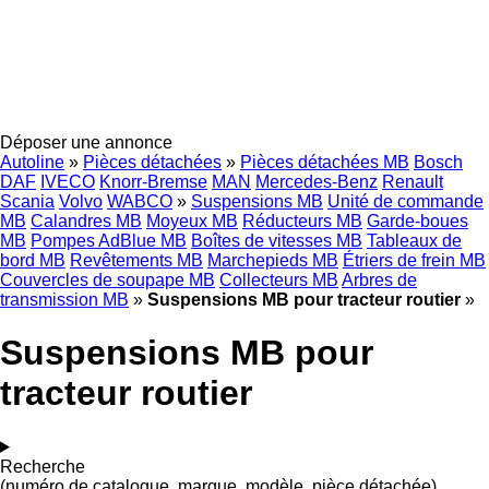
Déposer une annonce
Autoline
»
Pièces détachées
»
Pièces détachées MB
Bosch
DAF
IVECO
Knorr-Bremse
MAN
Mercedes-Benz
Renault
Scania
Volvo
WABCO
»
Suspensions MB
Unité de commande
MB
Calandres MB
Moyeux MB
Réducteurs MB
Garde-boues
MB
Pompes AdBlue MB
Boîtes de vitesses MB
Tableaux de
bord MB
Revêtements MB
Marchepieds MB
Étriers de frein MB
Couvercles de soupape MB
Collecteurs MB
Arbres de
transmission MB
»
Suspensions MB pour tracteur routier
»
Suspensions MB pour
tracteur routier
Recherche
(numéro de catalogue, marque, modèle, pièce détachée)