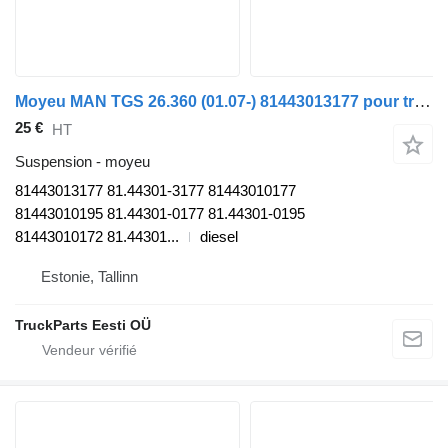
Moyeu MAN TGS 26.360 (01.07-) 81443013177 pour tracteur routier MAN TGL, TGM, TGS, TGX (2005-2021)
25 €
HT
Suspension - moyeu
81443013177 81.44301-3177 81443010177
81443010195 81.44301-0177 81.44301-0195
81443010172 81.44301...
diesel
Estonie, Tallinn
TruckParts Eesti OÜ