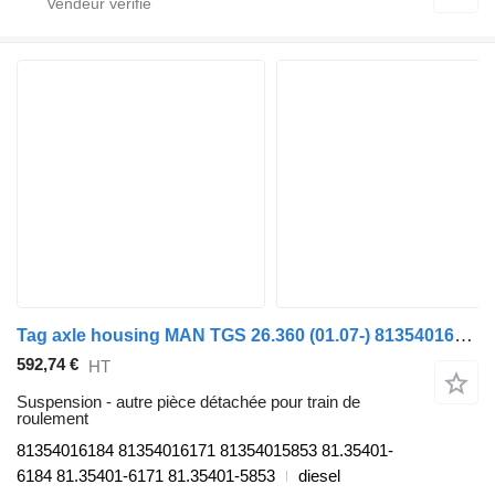
Tag axle housing MAN TGS 26.360 (01.07-) 81354016184 pour tracteur routier MAN TGL, TGM, TGS, TGX (2005-2021)
592,74 €
HT
Suspension - autre pièce détachée pour train de
roulement
81354016184 81354016171 81354015853 81.35401-
6184 81.35401-6171 81.35401-5853
diesel