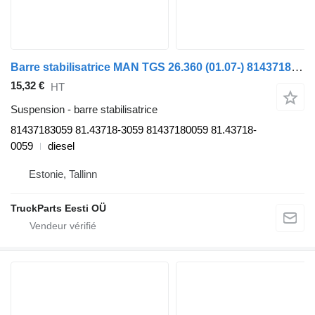
Barre stabilisatrice MAN TGS 26.360 (01.07-) 81437183059 pour tracteur routier MAN TGL, TGM, TGS, TGX (2005-2021)
15,32 €
HT
Suspension - barre stabilisatrice
81437183059 81.43718-3059 81437180059 81.43718-
0059
diesel
Estonie, Tallinn
TruckParts Eesti OÜ