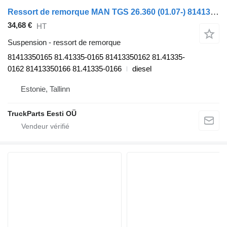
Ressort de remorque MAN TGS 26.360 (01.07-) 81413350165 pour tracteur routier MAN TGL, TGM, TGS, TGX (2005-2021)
34,68 €
HT
Suspension - ressort de remorque
81413350165 81.41335-0165 81413350162 81.41335-
0162 81413350166 81.41335-0166
diesel
Estonie, Tallinn
TruckParts Eesti OÜ