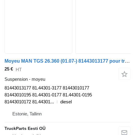
Moyeu MAN TGS 26.360 (01.07-) 81443013177 pour tracteur routier MAN TGL, TGM, TGS, TGX (2005-2021)
25 €
HT
Suspension - moyeu
81443013177 81.44301-3177 81443010177
81443010195 81.44301-0177 81.44301-0195
81443010172 81.44301...
diesel
Estonie, Tallinn
TruckParts Eesti OÜ