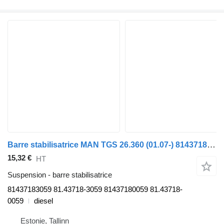
Barre stabilisatrice MAN TGS 26.360 (01.07-) 81437183059 pour tracteur routier MAN TGL, TGM, TGS, TGX (2005-2021)
15,32 €
HT
Suspension - barre stabilisatrice
81437183059 81.43718-3059 81437180059 81.43718-
0059
diesel
Estonie, Tallinn