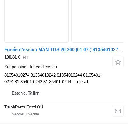
Fusée d'essieu MAN TGS 26.360 (01.07-) 81354010274 pour tracteur routier MAN TGL, TGM, TGS, TGX (2005-2021)
100,81 €
HT
Suspension - fusée d'essieu
81354010274 81354010242 81354010244 81.35401-
0274 81.35401-0242 81.35401-0244
diesel
Estonie, Tallinn
TruckParts Eesti OÜ