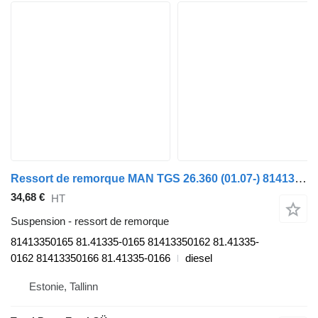
Ressort de remorque MAN TGS 26.360 (01.07-) 81413350165 pour tracteur routier MAN TGL, TGM, TGS, TGX (2005-2021)
34,68 €
HT
Suspension - ressort de remorque
81413350165 81.41335-0165 81413350162 81.41335-
0162 81413350166 81.41335-0166
diesel
Estonie, Tallinn