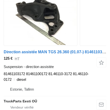
Direction assistée MAN TGS 26.360 (01.07-) 81461103172 pour tracteur routier MAN TGL, TGM, TGS, TGX (2005-2021)
125 €
HT
Suspension - direction assistée
81461103172 81461100172 81.46110-3172 81.46110-
0172
diesel
Estonie, Tallinn
TruckParts Eesti OÜ