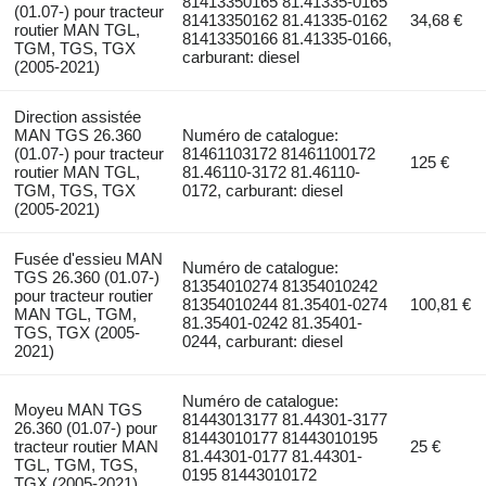
81413350165 81.41335-0165
(01.07-) pour tracteur
81413350162 81.41335-0162
34,68 €
routier MAN TGL,
81413350166 81.41335-0166,
TGM, TGS, TGX
carburant: diesel
(2005-2021)
Direction assistée
MAN TGS 26.360
Numéro de catalogue:
(01.07-) pour tracteur
81461103172 81461100172
125 €
routier MAN TGL,
81.46110-3172 81.46110-
TGM, TGS, TGX
0172, carburant: diesel
(2005-2021)
Fusée d'essieu MAN
Numéro de catalogue:
TGS 26.360 (01.07-)
81354010274 81354010242
pour tracteur routier
81354010244 81.35401-0274
100,81 €
MAN TGL, TGM,
81.35401-0242 81.35401-
TGS, TGX (2005-
0244, carburant: diesel
2021)
Numéro de catalogue:
Moyeu MAN TGS
81443013177 81.44301-3177
26.360 (01.07-) pour
81443010177 81443010195
tracteur routier MAN
25 €
81.44301-0177 81.44301-
TGL, TGM, TGS,
0195 81443010172
TGX (2005-2021)