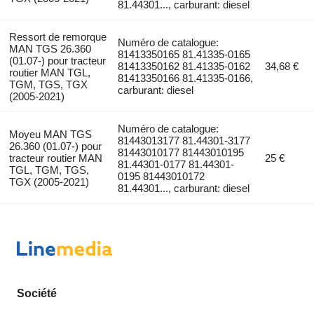
81.44301..., carburant: diesel
Ressort de remorque
Numéro de catalogue:
MAN TGS 26.360
81413350165 81.41335-0165
(01.07-) pour tracteur
81413350162 81.41335-0162
34,68 €
routier MAN TGL,
81413350166 81.41335-0166,
TGM, TGS, TGX
carburant: diesel
(2005-2021)
Numéro de catalogue:
Moyeu MAN TGS
81443013177 81.44301-3177
26.360 (01.07-) pour
81443010177 81443010195
tracteur routier MAN
25 €
81.44301-0177 81.44301-
TGL, TGM, TGS,
0195 81443010172
TGX (2005-2021)
81.44301..., carburant: diesel
Société