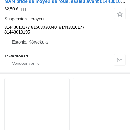
MAN bride de moyeu de roue, essieu avant 81443010177 pour tracteur routier MAN TGA 18.430
32,50 €
HT
Suspension - moyeu
81443010177 81508030040, 81443010177,
81443010195
Estonie, Kõrveküla
TSvaruosad