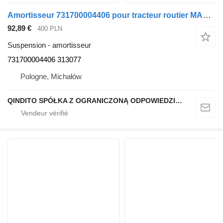
Amortisseur 731700004406 pour tracteur routier MAN TGA TGX TGS EURO 3 4 5 6
92,89 €
400 PLN
Suspension - amortisseur
731700004406 313077
Pologne, Michałów
QINDITO SPÓŁKA Z OGRANICZONĄ ODPOWIEDZIALNOŚCIĄ