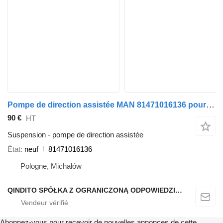
Pompe de direction assistée MAN 81471016136 pour tracteur routier MAN TGA TGX TGL
90 €
HT
Suspension - pompe de direction assistée
État
neuf
81471016136
Pologne, Michałów
QINDITO SPÓŁKA Z OGRANICZONĄ ODPOWIEDZIALNOŚCIĄ
Abonnez-vous pour recevoir de nouvelles annonces de cette