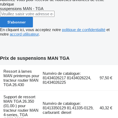
rubrique
suspensions
MAN - TGA
S'abonner
En cliquant ici, vous acceptez notre
politique de confidentialité
et
notre
accord utilisateur
.
Prix de suspensions MAN TGA
Ressort à lames
Numéro de catalogue:
MAN printemps pour
81434026217 81434026224,
97,50 €
tracteur routier MAN
81434026225
TGA 26.430
Support de ressort
MAN TGA 26.350
Numéro de catalogue:
(01.00-) pour
81413350129 81.41335-0129,
40,32 €
tracteur routier MAN
carburant: diesel
4-series, TGA