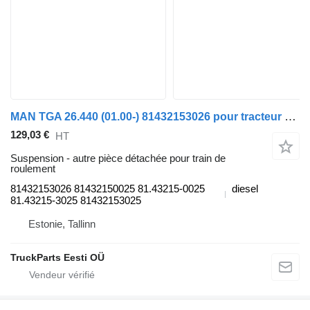
MAN TGA 26.440 (01.00-) 81432153026 pour tracteur routier MAN 4-series, TGA (1993-2009)
129,03 €
HT
Suspension - autre pièce détachée pour train de
roulement
81432153026 81432150025 81.43215-0025
diesel
81.43215-3025 81432153025
Estonie, Tallinn
TruckParts Eesti OÜ