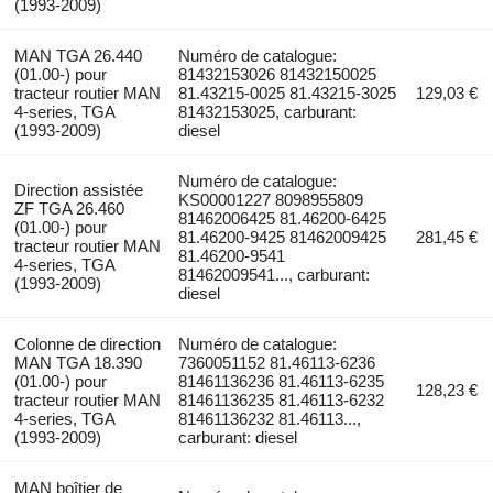
(1993-2009)
MAN TGA 26.440
Numéro de catalogue:
(01.00-) pour
81432153026 81432150025
tracteur routier MAN
81.43215-0025 81.43215-3025
129,03 €
4-series, TGA
81432153025, carburant:
(1993-2009)
diesel
Numéro de catalogue:
Direction assistée
KS00001227 8098955809
ZF TGA 26.460
81462006425 81.46200-6425
(01.00-) pour
81.46200-9425 81462009425
281,45 €
tracteur routier MAN
81.46200-9541
4-series, TGA
81462009541..., carburant:
(1993-2009)
diesel
Colonne de direction
Numéro de catalogue:
MAN TGA 18.390
7360051152 81.46113-6236
(01.00-) pour
81461136236 81.46113-6235
128,23 €
tracteur routier MAN
81461136235 81.46113-6232
4-series, TGA
81461136232 81.46113...,
(1993-2009)
carburant: diesel
MAN boîtier de