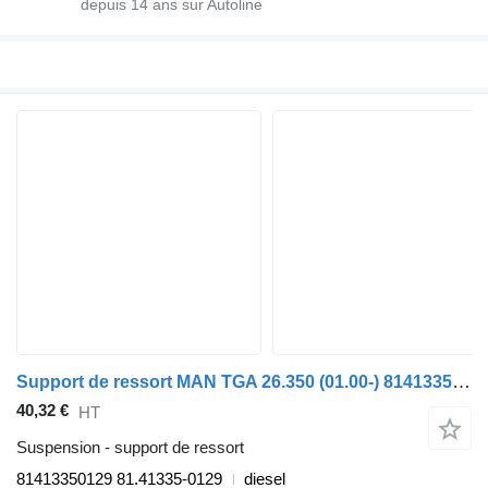
depuis
14
ans sur Autoline
Support de ressort MAN TGA 26.350 (01.00-) 81413350129 pour tracteur routier MAN 4-series, TGA (1993-2009)
40,32 €
HT
Suspension - support de ressort
81413350129 81.41335-0129
diesel