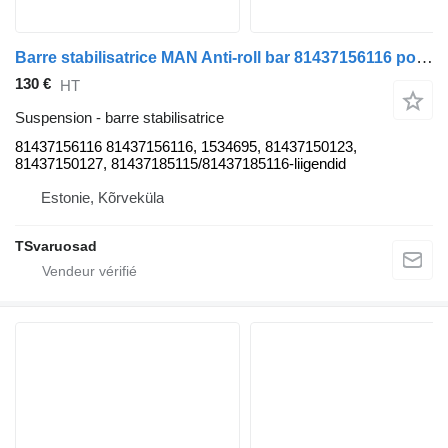
Barre stabilisatrice MAN Anti-roll bar 81437156116 pour tracteur routier MAN TGA
130 €
HT
Suspension - barre stabilisatrice
81437156116 81437156116, 1534695, 81437150123,
81437150127, 81437185115/81437185116-liigendid
Estonie, Kõrveküla
TSvaruosad