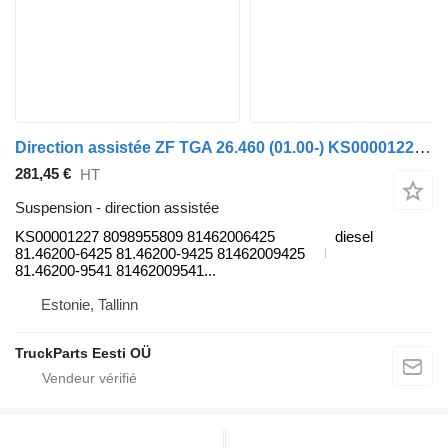
Direction assistée ZF TGA 26.460 (01.00-) KS00001227 pour tracteur routier MAN 4-series, TGA (1993-2009)
281,45 €
HT
Suspension - direction assistée
KS00001227 8098955809 81462006425
diesel
81.46200-6425 81.46200-9425 81462009425
81.46200-9541 81462009541...
Estonie, Tallinn
TruckParts Eesti OÜ