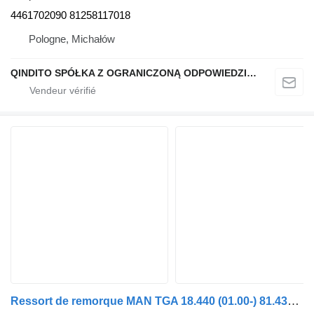
4461702090 81258117018
Pologne, Michałów
QINDITO SPÓŁKA Z OGRANICZONĄ ODPOWIEDZIALNOŚCIĄ
Ressort de remorque MAN TGA 18.440 (01.00-) 81.43402-6304 pour tracteur routier MAN 4-series, TGA (1993-2009)