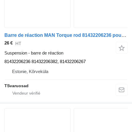
Barre de réaction MAN Torque rod 81432206236 pour tracteur routier MAN TGA 18.430
26 €
HT
Suspension - barre de réaction
81432206236 81432206382, 81432206267
Estonie, Kõrveküla
TSvaruosad