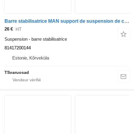
Barre stabilisatrice MAN support de suspension de cabine 81417200144 pour tracteur routier MAN TGA 26.430
26 €
HT
Suspension - barre stabilisatrice
81417200144
Estonie, Kõrveküla
TSvaruosad