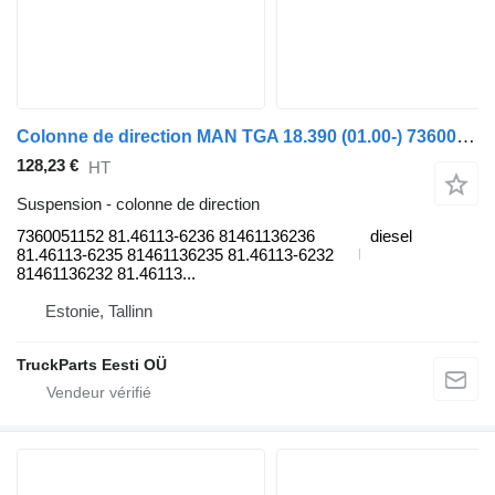
Colonne de direction MAN TGA 18.390 (01.00-) 7360051152 pour tracteur routier MAN 4-series, TGA (1993-2009)
128,23 €
HT
Suspension - colonne de direction
7360051152 81.46113-6236 81461136236
diesel
81.46113-6235 81461136235 81.46113-6232
81461136232 81.46113...
Estonie, Tallinn
TruckParts Eesti OÜ