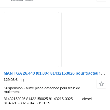
MAN TGA 26.440 (01.00-) 81432153026 pour tracteur routier MAN 4-series, TGA (1993-2009)
129,03 €
HT
Suspension - autre pièce détachée pour train de
roulement
81432153026 81432150025 81.43215-0025
diesel
81.43215-3025 81432153025