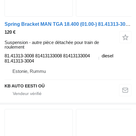
Spring Bracket MAN TGA 18.400 (01.00-) 81.41313-3008 pour tracteur routier MAN 4-series, TGA (1993-2009)
120 €
Suspension - autre pièce détachée pour train de
roulement
81.41313-3008 81413133008 81413133004
diesel
81.41313-3004
Estonie, Rummu
KB AUTO EESTI OÜ