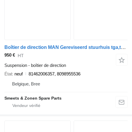
Boîtier de direction MAN Gereviseerd stuurhuis tga,tgs,tgx 81462006357 pour tracteur routier
950 €
HT
Suspension - boîtier de direction
État
neuf
81462006357, 8098955536
Belgique, Bree
Smeets & Zonen Spare Parts