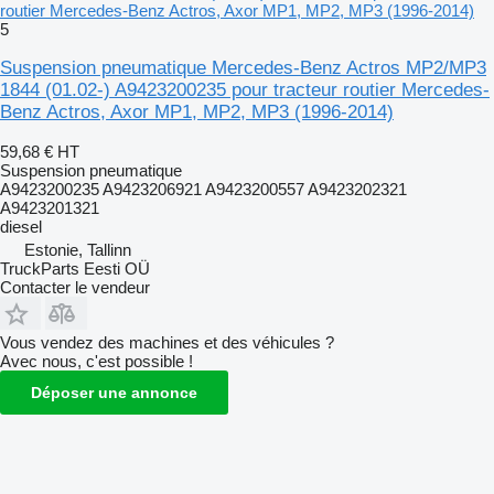
routier Mercedes-Benz Actros, Axor MP1, MP2, MP3 (1996-2014)
5
Suspension pneumatique Mercedes-Benz Actros MP2/MP3
1844 (01.02-) A9423200235 pour tracteur routier Mercedes-
Benz Actros, Axor MP1, MP2, MP3 (1996-2014)
59,68 €
HT
Suspension pneumatique
A9423200235 A9423206921 A9423200557 A9423202321
A9423201321
diesel
Estonie, Tallinn
TruckParts Eesti OÜ
Contacter le vendeur
Vous vendez des machines et des véhicules ?
Avec nous, c'est possible !
Déposer une annonce