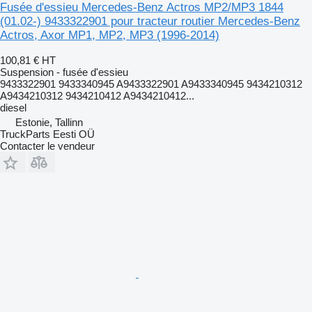
Fusée d'essieu Mercedes-Benz Actros MP2/MP3 1844
(01.02-) 9433322901 pour tracteur routier Mercedes-Benz
Actros, Axor MP1, MP2, MP3 (1996-2014)
100,81 €
HT
Suspension - fusée d'essieu
9433322901 9433340945 A9433322901 A9433340945 9434210312
A9434210312 9434210412 A9434210412...
diesel
Estonie, Tallinn
TruckParts Eesti OÜ
Contacter le vendeur