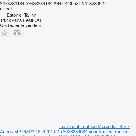
9433234184 A9433234184 A9413230521 9413230521
diesel
Estonie, Tallinn
TruckParts Eesti OÜ
Contacter le vendeur
barre stabilisatrice Mercedes-Benz
Actros MP2/MP3 1844 (01.02-) 9433234084 pour tracteur routier