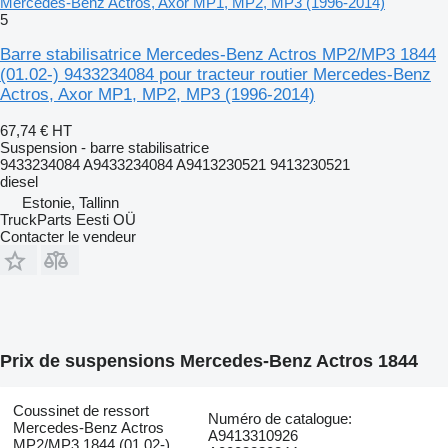
Mercedes-Benz Actros, Axor MP1, MP2, MP3 (1996-2014)
5
Barre stabilisatrice Mercedes-Benz Actros MP2/MP3 1844
(01.02-) 9433234084 pour tracteur routier Mercedes-Benz
Actros, Axor MP1, MP2, MP3 (1996-2014)
67,74 €
HT
Suspension - barre stabilisatrice
9433234084 A9433234084 A9413230521 9413230521
diesel
Estonie, Tallinn
TruckParts Eesti OÜ
Contacter le vendeur
Prix de suspensions Mercedes-Benz Actros 1844
Coussinet de ressort
Numéro de catalogue:
Mercedes-Benz Actros
A9413310926
MP2/MP3 1844 (01.02-)