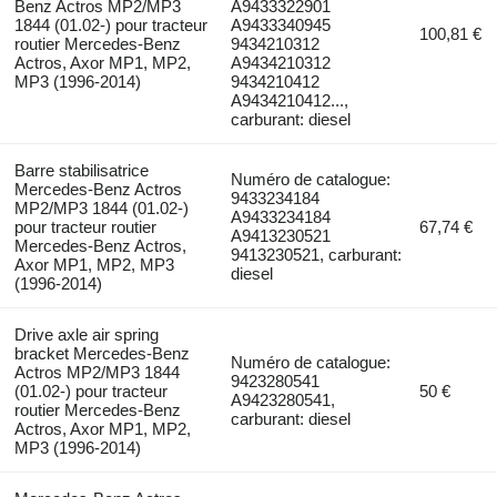
Benz Actros MP2/MP3
A9433322901
1844 (01.02-) pour tracteur
A9433340945
100,81 €
routier Mercedes-Benz
9434210312
Actros, Axor MP1, MP2,
A9434210312
MP3 (1996-2014)
9434210412
A9434210412...,
carburant: diesel
Barre stabilisatrice
Numéro de catalogue:
Mercedes-Benz Actros
9433234184
MP2/MP3 1844 (01.02-)
A9433234184
pour tracteur routier
67,74 €
A9413230521
Mercedes-Benz Actros,
9413230521, carburant:
Axor MP1, MP2, MP3
diesel
(1996-2014)
Drive axle air spring
bracket Mercedes-Benz
Numéro de catalogue:
Actros MP2/MP3 1844
9423280541
(01.02-) pour tracteur
50 €
A9423280541,
routier Mercedes-Benz
carburant: diesel
Actros, Axor MP1, MP2,
MP3 (1996-2014)