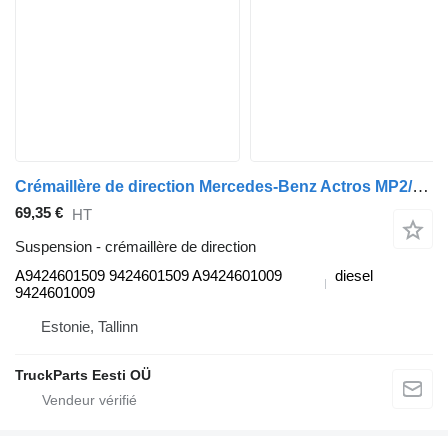
Crémaillère de direction Mercedes-Benz Actros MP2/MP3 1841 (01.02-) A9424601509 pour tracteur routier Mercedes-Benz Actros, Axor MP1, MP2, MP3 (1996-2014)
69,35 €
HT
Suspension - crémaillère de direction
A9424601509 9424601509 A9424601009
diesel
9424601009
Estonie, Tallinn
TruckParts Eesti OÜ