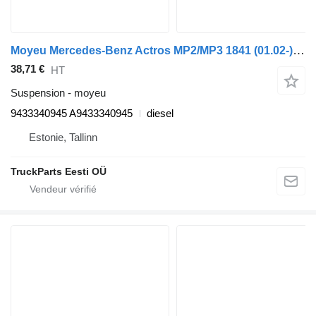
Moyeu Mercedes-Benz Actros MP2/MP3 1841 (01.02-) 9433340945 pour tracteur routier Mercedes-Benz Actros, Axor MP1, MP2, MP3 (1996-2014)
38,71 €
HT
Suspension - moyeu
9433340945 A9433340945
diesel
Estonie, Tallinn
TruckParts Eesti OÜ