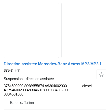
Direction assistée Mercedes-Benz Actros MP2/MP3 1841 (01.02-) 3754600200 pour tracteur routier Mercedes-Benz Actros, Axor MP1, MP2, MP3 (1996-2014)
375 €
HT
Suspension - direction assistée
3754600200 8098955874 A9304602300
diesel
A3754600200 A9304601800 9304602300
9304601800
Estonie, Tallinn