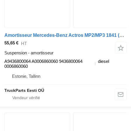
Amortisseur Mercedes-Benz Actros MP2/MP3 1841 (01.02-) A9436800064 pour tracteur routier Mercedes-Benz Actros, Axor MP1, MP2, MP3 (1996-2014)
55,65 €
HT
Suspension - amortisseur
A9436800064 A0006860060 9436800064
diesel
0006860060
Estonie, Tallinn
TruckParts Eesti OÜ