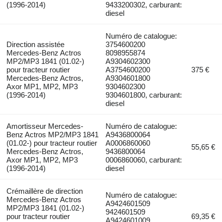
(1996-2014)
9433200302, carburant:
diesel
Numéro de catalogue:
Direction assistée
3754600200
Mercedes-Benz Actros
8098955874
MP2/MP3 1841 (01.02-)
A9304602300
pour tracteur routier
A3754600200
375 €
Mercedes-Benz Actros,
A9304601800
Axor MP1, MP2, MP3
9304602300
(1996-2014)
9304601800, carburant:
diesel
Amortisseur Mercedes-
Numéro de catalogue:
Benz Actros MP2/MP3 1841
A9436800064
(01.02-) pour tracteur routier
A0006860060
55,65 €
Mercedes-Benz Actros,
9436800064
Axor MP1, MP2, MP3
0006860060, carburant:
(1996-2014)
diesel
Crémaillère de direction
Numéro de catalogue:
Mercedes-Benz Actros
A9424601509
MP2/MP3 1841 (01.02-)
9424601509
pour tracteur routier
69,35 €
A9424601009