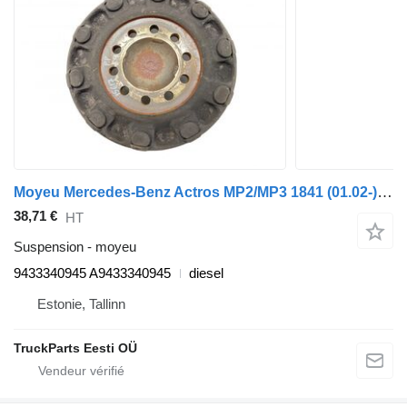
Moyeu Mercedes-Benz Actros MP2/MP3 1841 (01.02-) 9433340945 pour tracteur routier Mercedes-Benz Actros, Axor MP1, MP2, MP3 (1996-2014)
38,71 €
HT
Suspension - moyeu
9433340945 A9433340945
diesel
Estonie, Tallinn
TruckParts Eesti OÜ