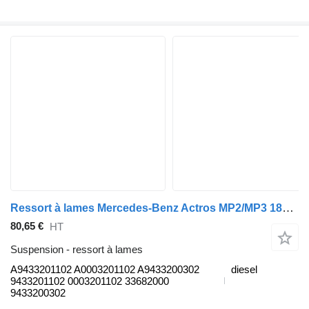
Ressort à lames Mercedes-Benz Actros MP2/MP3 1841 (01.02-) A9433201102 pour tracteur routier Mercedes-Benz Actros, Axor MP1, MP2, MP3 (1996-2014)
80,65 €
HT
Suspension - ressort à lames
A9433201102 A0003201102 A9433200302
diesel
9433201102 0003201102 33682000
9433200302