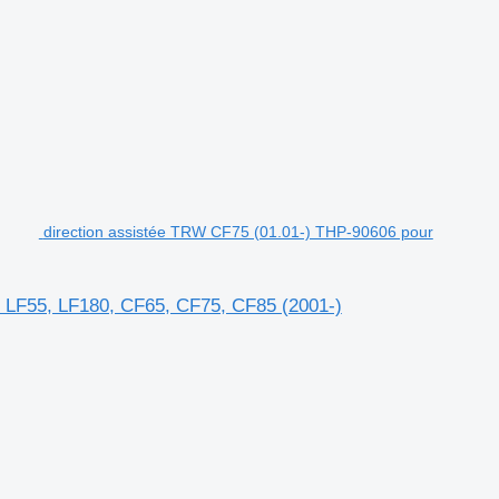
direction assistée TRW CF75 (01.01-) THP-90606 pour
 LF55, LF180, CF65, CF75, CF85 (2001-)