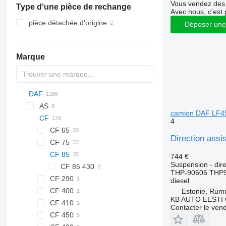
Vous vendez des 
Type d'une pièce de rechange
Avec nous, c'est 
pièce détachée d'origine
Déposer une
Marque
DAF
BM
1304
773
C-series
HD
1504
Jumper
AS
camion DAF LF45
1604
CF
4
CF 65
Direction ass
CF 75
CF 85
CF 75 250
744 €
Suspension - dire
CF 75 360
CF 85 430
THP-90606 THP9
CF 290
diesel
CF 400
Estonie, Ru
KB AUTO EESTI
CF 410
Contacter le ven
CF 450