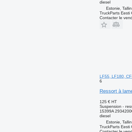
diesel
Estonie, Talli
TruckParts Eesti
Contacter le ven
LF55, LF180, CF
6
Ressort à lam
125 €
HT
Suspension - res
15399A 2934200
diesel
Estonie, Talli
TruckParts Eesti
Contacter le ven