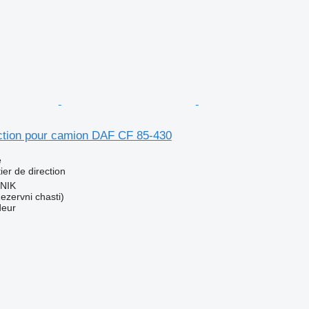
ection pour camion DAF CF 85-430
e
ier de direction
RNIK
zervni chasti)
deur