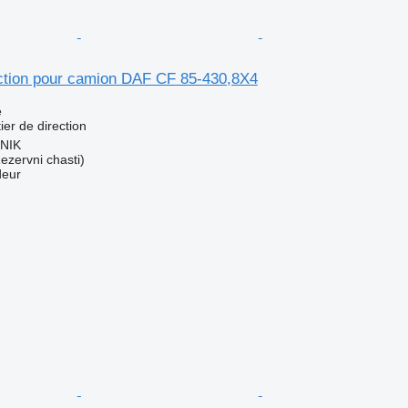
ection pour camion DAF CF 85-430,8X4
e
ier de direction
RNIK
zervni chasti)
deur