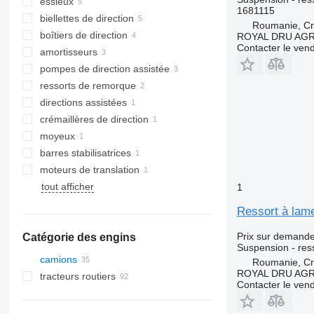
essieux
1681115
biellettes de direction
Roumanie, Cri
boîtiers de direction
ROYAL DRU AGR
Contacter le ven
amortisseurs
pompes de direction assistée
ressorts de remorque
directions assistées
crémaillères de direction
moyeux
barres stabilisatrices
moteurs de translation
tout afficher
1
Ressort à lam
Prix sur demand
Catégorie des engins
Suspension - res
camions
Roumanie, Cri
ROYAL DRU AGR
tracteurs routiers
Contacter le ven