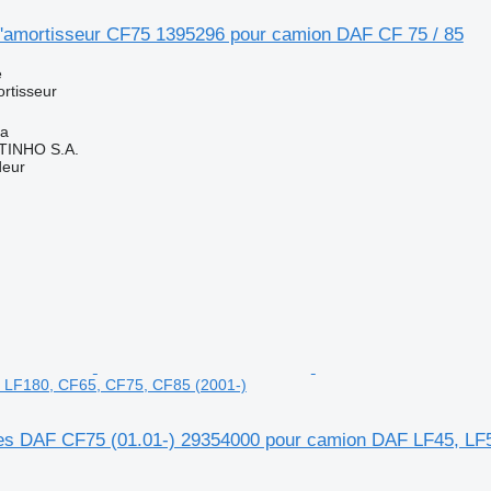
'amortisseur CF75 1395296 pour camion DAF CF 75 / 85
e
rtisseur
ia
TINHO S.A.
deur
 LF180, CF65, CF75, CF85 (2001-)
es DAF CF75 (01.01-) 29354000 pour camion DAF LF45, LF5