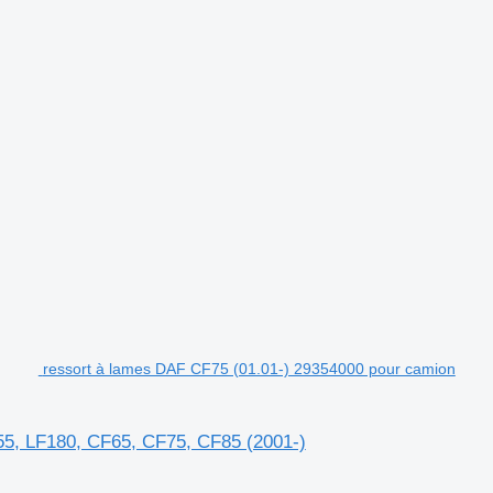
ressort à lames DAF CF75 (01.01-) 29354000 pour camion
5, LF180, CF65, CF75, CF85 (2001-)