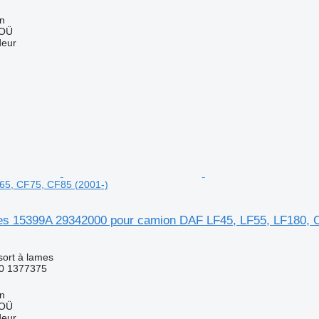
nn
 OÜ
deur
65, CF75, CF85 (2001-)
es 15399A 29342000 pour camion DAF LF45, LF55, LF180, 
sort à lames
0 1377375
nn
 OÜ
deur