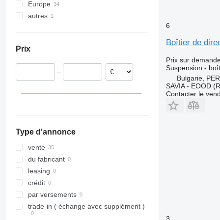
Europe
Turbo Daily
O-series
Premium
FMX
autres
Pays-Bas
Turbostar
R-Class
T-series
G-series
6
Estonie
Ukraine
X-Way
S-Class
L-series
Portugal
SK
LM
Boîtier de dir
Prix
Bulgarie
Sprinter
N-series
Prix sur demand
Roumanie
Unimog
VNL
Suspension - boît
–
Allemagne
Vito
Bulgarie, PE
SAVIA - EOOD (Re
Belgique
Contacter le ven
Type d'annonce
vente
du fabricant
leasing
crédit
par versements
trade-in ( échange avec supplément )
3