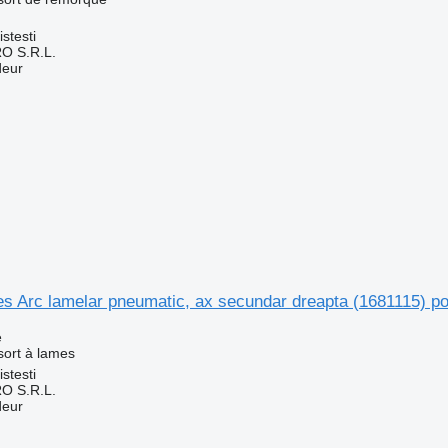
stesti
O S.R.L.
deur
es Arc lamelar pneumatic, ax secundar dreapta (1681115) 
e
sort à lames
stesti
O S.R.L.
deur