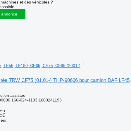
machines et des véhicules ?
possible !
 annonce
, LF55, LF180, CF65, CF75, CF85 (2001-)
istée TRW CF75 (01.01-) THP-90606 pour camion DAF LF45,
ction assistée
0606 160-024-1193 1600241193
mmu
 OÜ
deur