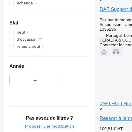
échange
DAF Support d
Prix sur demand
État
Suspension - amo
1395296
neuf
Portugal, Leir
d'occasion
PERALTA & COU
Contacter le ven
remis à neuf
Année
–
DAF LF45, LF55,
5
Ressort à lam
Pas assez de filtres ?
Proposer une modification
100,81 €
HT