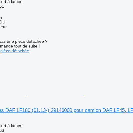
sort à lames
61
nn
 OÜ
deur
pas une pièce détachée ?
mande tout de suite !
pièce détachée
es DAF LF180 (01.13-) 29146000 pour camion DAF LF45, LF
sort à lames
63