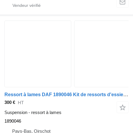
Ressort à lames DAF 1890046 Kit de ressorts d'essieu avant à 2 lames ALS neuf pour camion DAF CF86 / XF106
300 €
HT
Suspension - ressort à lames
1890046
Pays-Bas, Oirschot