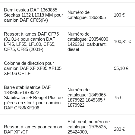
Demi-essieu DAF 1363855
Numéro de
Steekas 1132 L1018 MM pour
100 €
catalogue: 1363855
camion DAF CF65(IV)
Ressort à lames DAF CF75
Numéro de
(01.01-) pour camion DAF
catalogue: 29354000
100,81 €
LF45, LF55, LF180, CF65,
1426361, carburant:
CF75, CF85 (2001-)
diesel
Colonne de direction pour
camion DAF XF XF95 XF105
95,10 €
XF106 CF LF
Barre stabilisatrice DAF
Numéro de
1849365-1879922
catalogue: 1849365-
Stabilisateur + Beugel Plus de
75 €
1879922 1849365 /
pièces en stock pour camion
1879922
DAF CF86/XF106
État: neuf, numéro de
Ressort à lames pour camion
catalogue: 1975525,
280 €
DAF XF /CF
29424000,