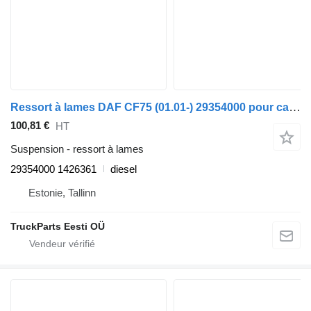
Ressort à lames DAF CF75 (01.01-) 29354000 pour camion DAF LF45, LF55, LF180, CF65, CF75, CF85 (2001-)
100,81 €
HT
Suspension - ressort à lames
29354000 1426361
diesel
Estonie, Tallinn
TruckParts Eesti OÜ