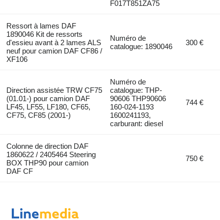
F017T851ZA75
Ressort à lames DAF
1890046 Kit de ressorts
Numéro de
d'essieu avant à 2 lames ALS
300 €
catalogue: 1890046
neuf pour camion DAF CF86 /
XF106
Numéro de
Direction assistée TRW CF75
catalogue: THP-
(01.01-) pour camion DAF
90606 THP90606
744 €
LF45, LF55, LF180, CF65,
160-024-1193
CF75, CF85 (2001-)
1600241193,
carburant: diesel
Colonne de direction DAF
1860622 / 2405464 Steering
750 €
BOX THP90 pour camion
DAF CF