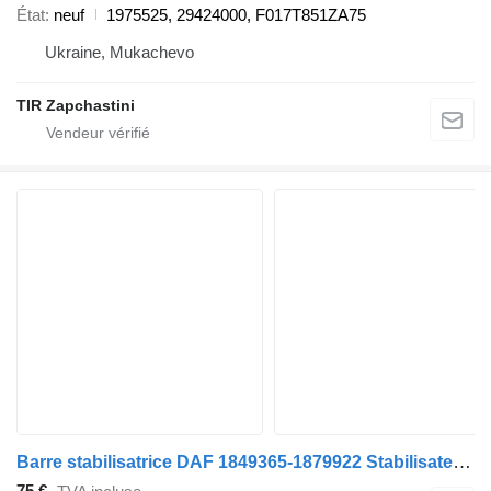
État
neuf
1975525, 29424000, F017T851ZA75
Ukraine, Mukachevo
TIR Zapchastini
Barre stabilisatrice DAF 1849365-1879922 Stabilisateur + Beugel Plus de pièces en stock pour camion DAF CF86/XF106
75 €