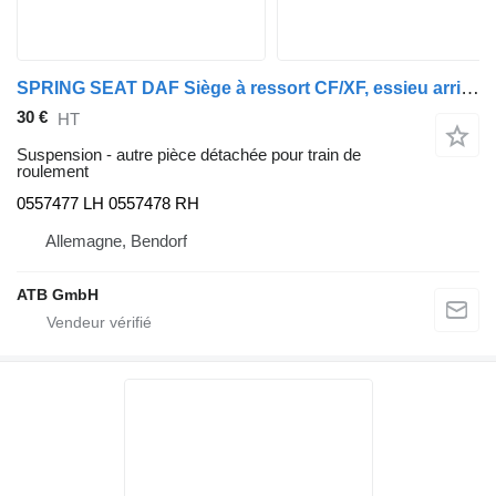
SPRING SEAT DAF Siège à ressort CF/XF, essieu arrière gauche et droit 0557477/0557478 pour camion DAF CF/XF
30 €
HT
Suspension - autre pièce détachée pour train de
roulement
0557477 LH 0557478 RH
Allemagne, Bendorf
ATB GmbH