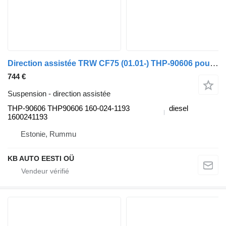
Direction assistée TRW CF75 (01.01-) THP-90606 pour camion DAF LF45, LF55, LF180, CF65, CF75, CF85 (2001-)
744 €
Suspension - direction assistée
THP-90606 THP90606 160-024-1193
diesel
1600241193
Estonie, Rummu
KB AUTO EESTI OÜ