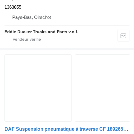
1363855
Pays-Bas, Oirschot
Eddie Ducker Trucks and Parts v.o.f.
DAF Suspension pneumatique à traverse CF 1892657 CF/XF Euro 6 pour camion DAF CF/XF