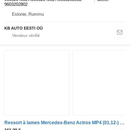
9603202802
Estonie, Rummu
KB AUTO EESTI OÜ
Ressort à lames Mercedes-Benz Actros MP4 (01.12-) A9603205802 pour camion Mercedes-Benz Actros MP4 Antos Arocs (2012-)