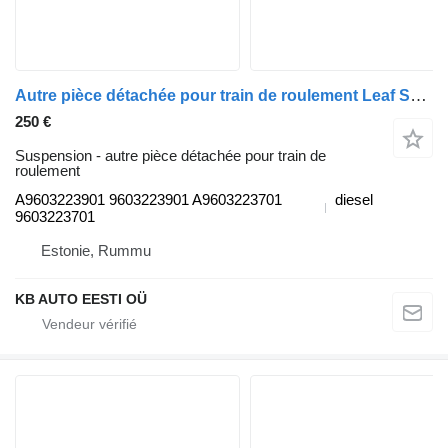
Autre pièce détachée pour train de roulement Leaf Spring Bracket souffrance (01.12-) A9603223901 pour camion Mercedes-Benz Actros MP4 Antos Arocs (2012-)
250 €
Suspension - autre pièce détachée pour train de
roulement
A9603223901 9603223901 A9603223701
diesel
9603223701
Estonie, Rummu
KB AUTO EESTI OÜ