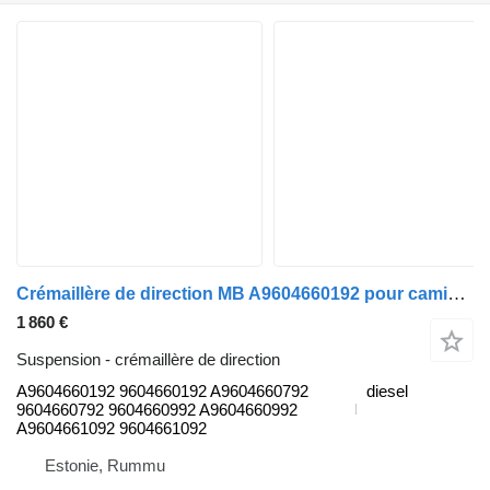
Crémaillère de direction MB A9604660192 pour camion Mercedes-Benz Actros MP4 Antos Arocs (2012-)
1 860 €
Suspension - crémaillère de direction
A9604660192 9604660192 A9604660792
diesel
9604660792 9604660992 A9604660992
A9604661092 9604661092
Estonie, Rummu