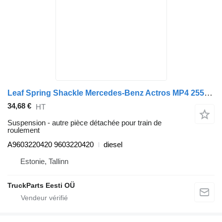
Leaf Spring Shackle Mercedes-Benz Actros MP4 2551 (01.13-) A9603220420 pour camion Mercedes-Benz Actros MP4 Antos Arocs (2012-)
34,68 €
HT
Suspension - autre pièce détachée pour train de
roulement
A9603220420 9603220420
diesel
Estonie, Tallinn
TruckParts Eesti OÜ