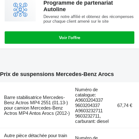
Programme de partenariat
Autoline
Devenez notre affilié et obtenez des récompenses
pour chaque client amené sur le site
Voir l'offre
Prix de suspensions Mercedes-Benz Arocs
Numéro de
catalogue:
Barre stabilisatrice Mercedes-
A9603204337
Benz Actros MP4 2551 (01.13-)
9603204337
67,74 €
pour camion Mercedes-Benz
A9603232711
Actros MP4 Antos Arocs (2012-)
9603232711,
carburant: diesel
Autre pièce détachée pour train
Numéro de