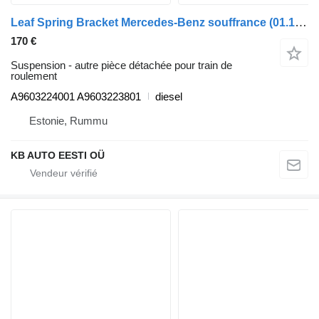
Leaf Spring Bracket Mercedes-Benz souffrance (01.12-) A9603224001 pour camion Mercedes-Benz Actros MP4 Antos Arocs (2012-)
170 €
Suspension - autre pièce détachée pour train de
roulement
A9603224001 A9603223801
diesel
Estonie, Rummu
KB AUTO EESTI OÜ