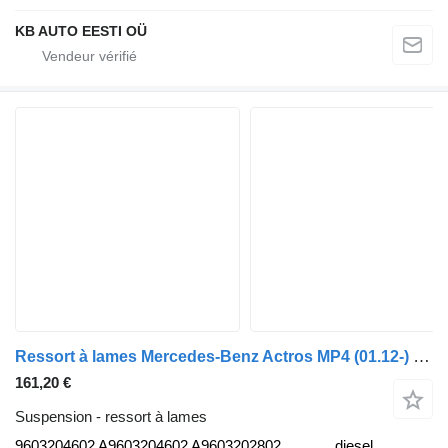
KB AUTO EESTI OÜ
Ressort à lames Mercedes-Benz Actros MP4 (01.12-) 9603204602 pour camion Mercedes-Benz Actros MP4 Antos Arocs (2012-)
161,20 €
Suspension - ressort à lames
9603204602 A9603204602 A9603202802
diesel