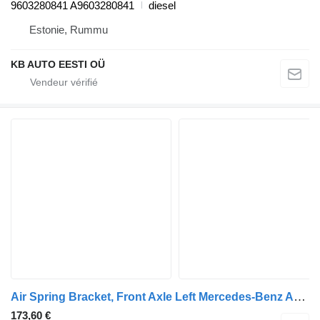
9603280841 A9603280841
diesel
Estonie, Rummu
KB AUTO EESTI OÜ
Air Spring Bracket, Front Axle Left Mercedes-Benz Actros MP4 (01.12-) pour camion Mercedes-Benz Actros MP4 Antos Arocs (2012-)
173,60 €