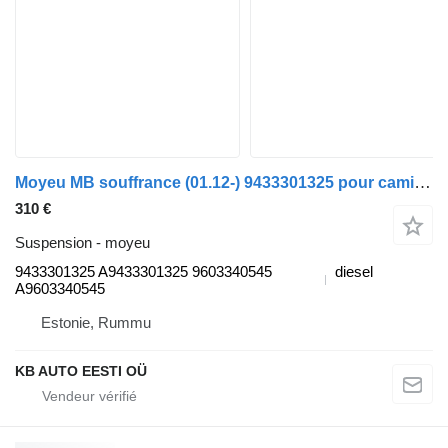
Moyeu MB souffrance (01.12-) 9433301325 pour camion Mercedes-Benz Actros MP4 Antos Arocs (2012-)
310 €
Suspension - moyeu
9433301325 A9433301325 9603340545
diesel
A9603340545
Estonie, Rummu
KB AUTO EESTI OÜ