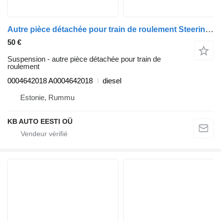
Autre pièce détachée pour train de roulement Steering Wheel Clock Spring Actros MP4 (01.12-) 0004642018 pour camion Mercedes-Benz Actros MP4 Antos Arocs (2012-)
50 €
Suspension - autre pièce détachée pour train de
roulement
0004642018 A0004642018
diesel
Estonie, Rummu
KB AUTO EESTI OÜ