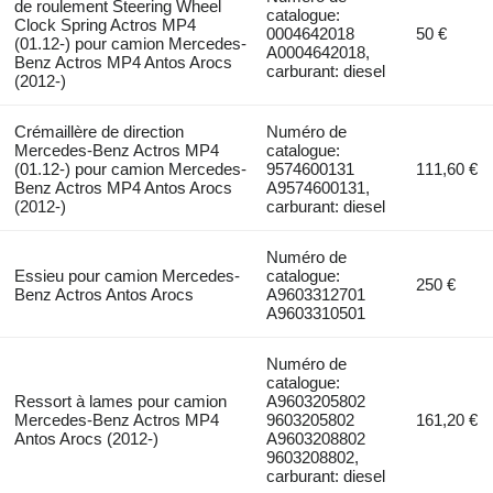
de roulement Steering Wheel
catalogue:
Clock Spring Actros MP4
0004642018
50 €
(01.12-) pour camion Mercedes-
A0004642018,
Benz Actros MP4 Antos Arocs
carburant: diesel
(2012-)
Crémaillère de direction
Numéro de
Mercedes-Benz Actros MP4
catalogue:
(01.12-) pour camion Mercedes-
9574600131
111,60 €
Benz Actros MP4 Antos Arocs
A9574600131,
(2012-)
carburant: diesel
Numéro de
Essieu pour camion Mercedes-
catalogue:
250 €
Benz Actros Antos Arocs
A9603312701
A9603310501
Numéro de
catalogue:
Ressort à lames pour camion
A9603205802
Mercedes-Benz Actros MP4
9603205802
161,20 €
Antos Arocs (2012-)
A9603208802
9603208802,
carburant: diesel