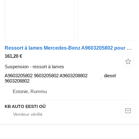
Ressort à lames Mercedes-Benz A9603205802 pour camion Mercedes-Benz Actros MP4 Antos Arocs (2012-)
161,20 €
Suspension - ressort à lames
A9603205802 9603205802 A9603208802
diesel
9603208802
Estonie, Rummu
KB AUTO EESTI OÜ