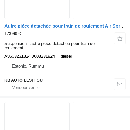
Autre pièce détachée pour train de roulement Air Spring Bracket Actros MP4 (01.12-) A9603231824 pour camion Mercedes-Benz Actros MP4 Antos Arocs (2012-)
173,60 €
Suspension - autre pièce détachée pour train de
roulement
A9603231824 9603231824
diesel
Estonie, Rummu
KB AUTO EESTI OÜ