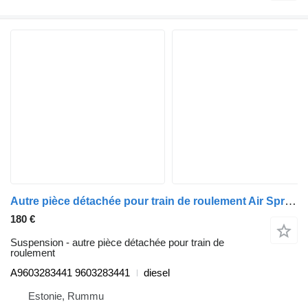
Autre pièce détachée pour train de roulement Air Spring Bracket souffrance (01.12-) A9603283441 pour camion Mercedes-Benz Actros MP4 Antos Arocs (2012-)
180 €
Suspension - autre pièce détachée pour train de
roulement
A9603283441 9603283441
diesel
Estonie, Rummu