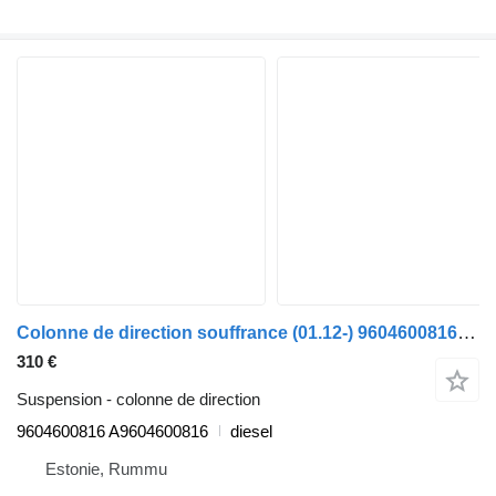
Colonne de direction souffrance (01.12-) 9604600816 pour camion Mercedes-Benz Actros MP4 Antos Arocs (2012-)
310 €
Suspension - colonne de direction
9604600816 A9604600816
diesel
Estonie, Rummu