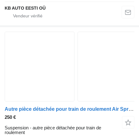
KB AUTO EESTI OÜ
Autre pièce détachée pour train de roulement Air Spring Bracket Actros MP4 (01.12-) 9603280841 pour camion Mercedes-Benz Actros MP4 Antos Arocs (2012-)
250 €
Suspension - autre pièce détachée pour train de
roulement