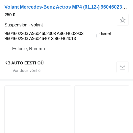
Volant Mercedes-Benz Actros MP4 (01.12-) 9604602303 pour camion Mercedes-Benz Actros MP4 Antos Arocs (2012-)
250 €
Suspension - volant
9604602303 A9604602303 A9604602903
diesel
9604602903 A960464013 960464013
Estonie, Rummu
KB AUTO EESTI OÜ