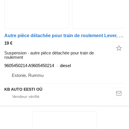
Autre pièce détachée pour train de roulement Lever, Steering Column Adjustment souffrance (01.12-) 9605450214 pour camion Mercedes-Benz Actros MP4 Antos Arocs (2012)
19 €
Suspension - autre pièce détachée pour train de
roulement
9605450214 A9605450214
diesel
Estonie, Rummu
KB AUTO EESTI OÜ