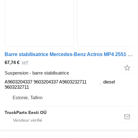
Barre stabilisatrice Mercedes-Benz Actros MP4 2551 (01.13-) A9603204337 pour camion Mercedes-Benz Actros MP4 Antos Arocs (2012-)
67,74 €
HT
Suspension - barre stabilisatrice
A9603204337 9603204337 A9603232711
diesel
9603232711
Estonie, Tallinn
TruckParts Eesti OÜ