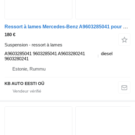
Ressort à lames Mercedes-Benz A9603285041 pour camion Mercedes-Benz Actros MP4 Antos Arocs (2012-)
180 €
Suspension - ressort à lames
A9603285041 9603285041 A9603280241
diesel
9603280241
Estonie, Rummu
KB AUTO EESTI OÜ