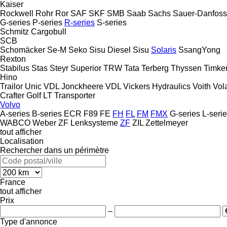
Kaiser
Rockwell
Rohr
Ror
SAF
SKF
SMB
Saab
Sachs
Sauer-Danfoss
G-series
P-series
R-series
S-series
Schmitz Cargobull
SCB
Schomäcker
Se-M
Seko
Sisu Diesel
Sisu
Solaris
SsangYong
Rexton
Stabilus
Stas
Steyr
Superior
TRW
Tata
Terberg
Thyssen
Timke
Hino
Trailor
Unic
VDL Jonckheere
VDL
Vickers Hydraulics
Voith
Vol
Crafter
Golf
LT
Transporter
Volvo
A-series
B-series
ECR
F89
FE
FH
FL
FM
FMX
G-series
L-seri
WABCO
Weber
ZF Lenksysteme
ZF
ZIL
Zettelmeyer
tout afficher
Localisation
Rechercher dans un périmètre
France
tout afficher
Prix
–
Type d'annonce