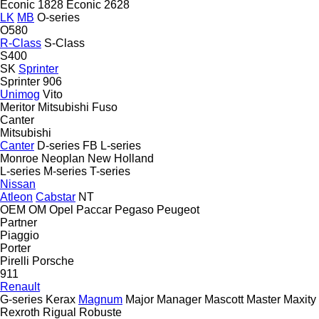
Econic 1828
Econic 2628
LK
MB
O-series
O580
R-Class
S-Class
S400
SK
Sprinter
Sprinter 906
Unimog
Vito
Meritor
Mitsubishi Fuso
Canter
Mitsubishi
Canter
D-series
FB
L-series
Monroe
Neoplan
New Holland
L-series
M-series
T-series
Nissan
Atleon
Cabstar
NT
OEM
OM
Opel
Paccar
Pegaso
Peugeot
Partner
Piaggio
Porter
Pirelli
Porsche
911
Renault
G-series
Kerax
Magnum
Major
Manager
Mascott
Master
Maxity
Rexroth
Rigual
Robuste