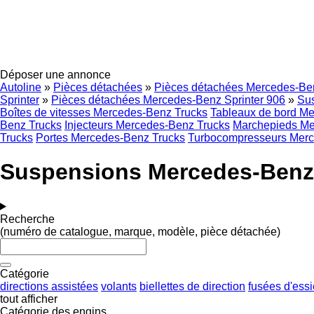
Déposer une annonce
Autoline
»
Pièces détachées
»
Pièces détachées Mercedes-Be
Sprinter
»
Pièces détachées Mercedes-Benz Sprinter 906
»
Sus
Boîtes de vitesses Mercedes-Benz Trucks
Tableaux de bord M
Benz Trucks
Injecteurs Mercedes-Benz Trucks
Marchepieds Me
Trucks
Portes Mercedes-Benz Trucks
Turbocompresseurs Merc
Suspensions Mercedes-Benz 
Recherche
(numéro de catalogue, marque, modèle, pièce détachée)
Catégorie
directions assistées
volants
biellettes de direction
fusées d'ess
tout afficher
Catégorie des engins