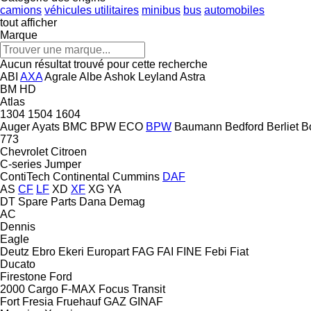
camions
véhicules utilitaires
minibus
bus
automobiles
tout afficher
Marque
Aucun résultat trouvé pour cette recherche
ABI
AXA
Agrale
Albe
Ashok Leyland
Astra
BM
HD
Atlas
1304
1504
1604
Auger
Ayats
BMC
BPW ECO
BPW
Baumann
Bedford
Berliet
B
773
Chevrolet
Citroen
C-series
Jumper
ContiTech
Continental
Cummins
DAF
AS
CF
LF
XD
XF
XG
YA
DT Spare Parts
Dana
Demag
AC
Dennis
Eagle
Deutz
Ebro
Ekeri
Europart
FAG
FAI
FINE
Febi
Fiat
Ducato
Firestone
Ford
2000
Cargo
F-MAX
Focus
Transit
Fort
Fresia
Fruehauf
GAZ
GINAF