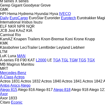
M series
X series
Gerep
Gigant
Goodyear
Grove
GMK
HPI
Hema
Hydrema
Hyundai
Hyva
IVECO
Daily
EuroCargo
EuroStar
Eurorider
Eurotech
Eurotrakker
Magi
International
Irisbus
Isuzu
ELF
NKR
NPR
NQR
JCB
Jost
KAvZ
KIA
Carnival
Rio
KamAZ
Knapen Trailers
Knorr-Bremse
Koni
Krone
Krupp
KMK
Kässbohrer
LeciTrailer
Lemförder
Leyland
Liebherr
LTM
LuK
Luna
MAN
A-series
F8
F90
KAT
L2000
LE
TGA
TGL
TGM
TGS
TGX
MB
Magirus
Manitou
MRT
Mercedes-Benz
A-Class
Actros
Actros 1831
Actros 1832
Actros 1840
Actros 1841
Actros 1842
A
Antos
Arocs
Atego
Atego 815
Atego 816
Atego 817
Atego 818
Atego 918
Atego 12
Axor
Axor 1833
Citaro
Econic