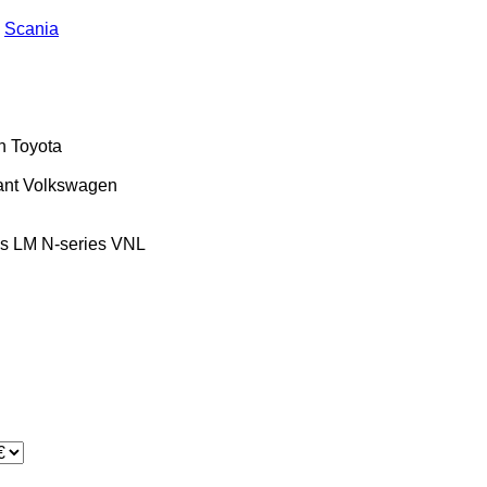
Scania
n
Toyota
ant
Volkswagen
es
LM
N-series
VNL