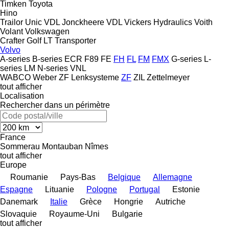
Timken
Toyota
Hino
Trailor
Unic
VDL Jonckheere
VDL
Vickers Hydraulics
Voith
Volant
Volkswagen
Crafter
Golf
LT
Transporter
Volvo
A-series
B-series
ECR
F89
FE
FH
FL
FM
FMX
G-series
L-
series
LM
N-series
VNL
WABCO
Weber
ZF Lenksysteme
ZF
ZIL
Zettelmeyer
tout afficher
Localisation
Rechercher dans un périmètre
France
Sommerau
Montauban
Nîmes
tout afficher
Europe
Roumanie
Pays-Bas
Belgique
Allemagne
Espagne
Lituanie
Pologne
Portugal
Estonie
Danemark
Italie
Grèce
Hongrie
Autriche
Slovaquie
Royaume-Uni
Bulgarie
tout afficher