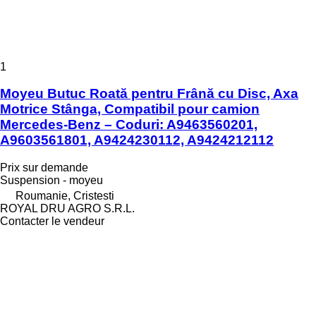
1
Moyeu Butuc Roată pentru Frână cu Disc, Axa
Motrice Stânga, Compatibil pour camion
Mercedes-Benz – Coduri: A9463560201,
A9603561801, A9424230112, A9424212112
Prix sur demande
Suspension - moyeu
Roumanie, Cristesti
ROYAL DRU AGRO S.R.L.
Contacter le vendeur