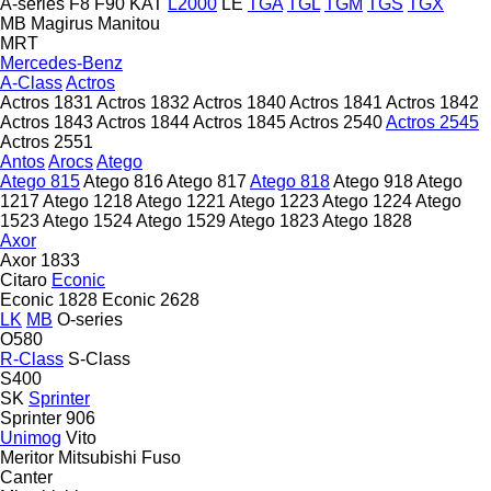
A-series
F8
F90
KAT
L2000
LE
TGA
TGL
TGM
TGS
TGX
MB
Magirus
Manitou
MRT
Mercedes-Benz
A-Class
Actros
Actros 1831
Actros 1832
Actros 1840
Actros 1841
Actros 1842
Actros 1843
Actros 1844
Actros 1845
Actros 2540
Actros 2545
Actros 2551
Antos
Arocs
Atego
Atego 815
Atego 816
Atego 817
Atego 818
Atego 918
Atego
1217
Atego 1218
Atego 1221
Atego 1223
Atego 1224
Atego
1523
Atego 1524
Atego 1529
Atego 1823
Atego 1828
Axor
Axor 1833
Citaro
Econic
Econic 1828
Econic 2628
LK
MB
O-series
O580
R-Class
S-Class
S400
SK
Sprinter
Sprinter 906
Unimog
Vito
Meritor
Mitsubishi Fuso
Canter