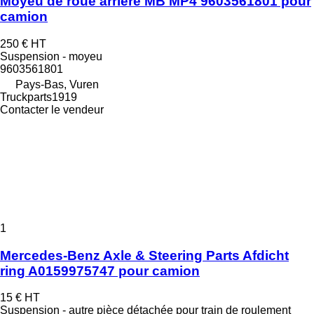
Moyeu de roue arrière MB MP4 9603561801 pour
camion
250 €
HT
Suspension - moyeu
9603561801
Pays-Bas, Vuren
Truckparts1919
Contacter le vendeur
1
Mercedes-Benz Axle & Steering Parts Afdicht
ring A0159975747 pour camion
15 €
HT
Suspension - autre pièce détachée pour train de roulement