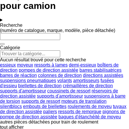
pour camion
Recherche
(numéro de catalogue, marque, modèle, pièce détachée)
Catégorie
Aucun résultat trouvé pour cette recherche
essieux
moyeux
ressorts à lames
demi-essieux
boîtiers de
direction
pompes de direction assistée
barres stabilisatrices
barres de réaction
colonnes de direction
directions assistées
suspensions pneumatiques
volants
amortisseurs
fusées
d'essieu
biellettes de direction
crémaillères de direction
supports d'amortisseur
coussinets de ressort
réservoirs de
direction assistée
supports d'amortisseur
suspensions à barre
de torsion
supports de ressort
moteurs de translation
silentblocs
embouts de biellettes
roulements de moyeu
tuyaux
de direction assistée
paliers
ressorts de remorque
pignons de
pompe de direction assistée
bagues d'étanchéité de moyeu
autres pièces détachées pour train de roulement
tout afficher