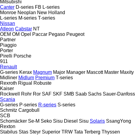
Mitsubishi
Canter
D-series
FB
L-series
Monroe
Neoplan
New Holland
L-series
M-series
T-series
Nissan
Atleon
Cabstar
NT
OEM
OM
Opel
Paccar
Pegaso
Peugeot
Partner
Piaggio
Porter
Pirelli
Porsche
911
Renault
G-series
Kerax
Magnum
Major
Manager
Mascott
Master
Maxity
Midliner
Midlum
Premium
T-series
Rexroth
Rigual
Robuste
Kaiser
Rockwell
Rohr
Ror
SAF
SKF
SMB
Saab
Sachs
Sauer-Danfoss
Scania
G-series
P-series
R-series
S-series
Schmitz Cargobull
SCB
Schomäcker
Se-M
Seko
Sisu Diesel
Sisu
Solaris
SsangYong
Rexton
Stabilus
Stas
Steyr
Superior
TRW
Tata
Terberg
Thyssen