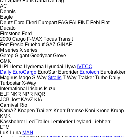
DT Spare Parts
Dana
Demag
AC
Dennis
Eagle
Deutz
Ebro
Ekeri
Europart
FAG
FAI
FINE
Febi
Fiat
Ducato
Firestone
Ford
2000
Cargo
F-MAX
Focus
Transit
Fort
Fresia
Fruehauf
GAZ
GINAF
M series
X series
Gerep
Gigant
Goodyear
Grove
GMK
HPI
Hema
Hydrema
Hyundai
Hyva
IVECO
Daily
EuroCargo
EuroStar
Eurorider
Eurotech
Eurotrakker
Magirus
Mago
S-Way
Stralis
T-Way
Trakker
Turbo Daily
Turbostar
X-Way
International
Irisbus
Isuzu
ELF
NKR
NPR
NQR
JCB
Jost
KAvZ
KIA
Carnival
Rio
KamAZ
Knapen Trailers
Knorr-Bremse
Koni
Krone
Krupp
KMK
Kässbohrer
LeciTrailer
Lemförder
Leyland
Liebherr
LTM
LuK
Luna
MAN