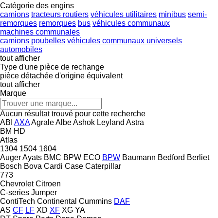
Catégorie des engins
camions
tracteurs routiers
véhicules utilitaires
minibus
semi-
remorques
remorques
bus
véhicules communaux
machines communales
camions poubelles
véhicules communaux universels
automobiles
tout afficher
Type d'une pièce de rechange
pièce détachée d'origine
équivalent
tout afficher
Marque
Aucun résultat trouvé pour cette recherche
ABI
AXA
Agrale
Albe
Ashok Leyland
Astra
BM
HD
Atlas
1304
1504
1604
Auger
Ayats
BMC
BPW ECO
BPW
Baumann
Bedford
Berliet
Bosch
Bova
Cardi
Case
Caterpillar
773
Chevrolet
Citroen
C-series
Jumper
ContiTech
Continental
Cummins
DAF
AS
CF
LF
XD
XF
XG
YA