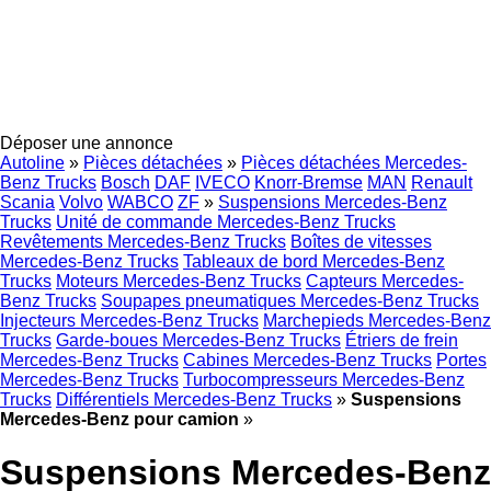
Déposer une annonce
Autoline
»
Pièces détachées
»
Pièces détachées Mercedes-
Benz Trucks
Bosch
DAF
IVECO
Knorr-Bremse
MAN
Renault
Scania
Volvo
WABCO
ZF
»
Suspensions Mercedes-Benz
Trucks
Unité de commande Mercedes-Benz Trucks
Revêtements Mercedes-Benz Trucks
Boîtes de vitesses
Mercedes-Benz Trucks
Tableaux de bord Mercedes-Benz
Trucks
Moteurs Mercedes-Benz Trucks
Capteurs Mercedes-
Benz Trucks
Soupapes pneumatiques Mercedes-Benz Trucks
Injecteurs Mercedes-Benz Trucks
Marchepieds Mercedes-Benz
Trucks
Garde-boues Mercedes-Benz Trucks
Étriers de frein
Mercedes-Benz Trucks
Cabines Mercedes-Benz Trucks
Portes
Mercedes-Benz Trucks
Turbocompresseurs Mercedes-Benz
Trucks
Différentiels Mercedes-Benz Trucks
»
Suspensions
Mercedes-Benz pour camion
»
Suspensions Mercedes-Benz