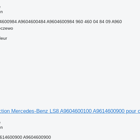
e
on
4600984 A9604600484 A9604600984 960 460 04 84 09 A960
eczewo
deur
rection Mercedes-Benz LS8 A9604600100 A9614600900 pour 
e
on
614600900 A9604600900