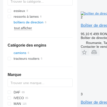
essieux
ressorts à lames
2
boîtiers de direction
Boîtier de dir
tout afficher
95,10 €
499 RO
Boîtier de directi
Roumanie, Ta
Catégorie des engins
Contacter le ven
camions
tracteurs routiers
Marque
DAF
BM
3
IVECO
CF
Boîtier de di
MAN
LF
Daily
ELF