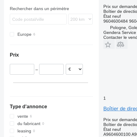
FM
Prix sur demand
Rechercher dans un périmètre
Boîtier de directi
État
neuf
9604600484 960
Pologne, Gol
Gendera Service
Europe
Contacter le ven
Pologne
Estonie
Prix
Roumanie
Portugal
–
Autriche
1
Type d'annonce
Boîtier de di
vente
Prix sur demand
du fabricant
Boîtier de directi
État
neuf
leasing
A9604600100 A9