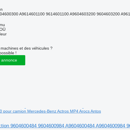
on
04600300 A9614601100 9614601100 A9604603200 9604603200 A961
mmu
 OÜ
deur
machines et des véhicules ?
possible !
 annonce
 pour camion Mercedes-Benz Actros MP4 Arocs Antos
rection 9604600484 9604600984 A9604600484 A9604600984 