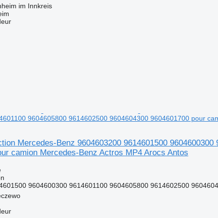
hheim im Innkreis
eim
deur
4601100 9604605800 9614602500 9604604300 9604601700 pour cami
rection Mercedes-Benz 9604603200 9614601500 960460030
ur camion Mercedes-Benz Actros MP4 Arocs Antos
e
on
4601500 9604600300 9614601100 9604605800 9614602500 960460
eczewo
deur