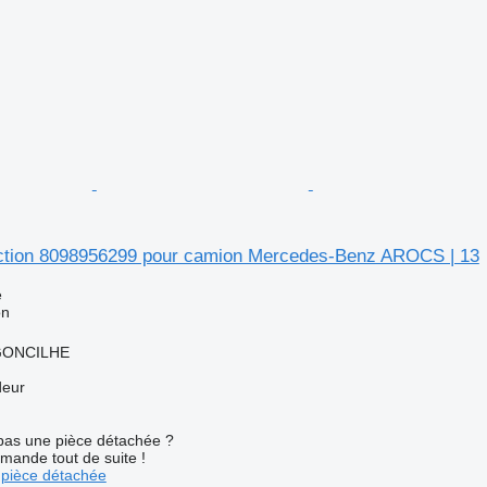
rection 8098956299 pour camion Mercedes-Benz AROCS | 13
e
on
RGONCILHE
deur
pas une pièce détachée ?
mande tout de suite !
pièce détachée