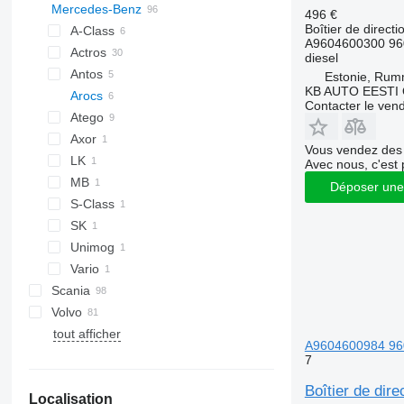
Mercedes-Benz
XF
EuroCargo
NPR
A-series
496 €
Boîtier de directi
YA
EuroStar
NQR
F90
A-Class
A9604600300 96
Eurotech
L2000
Actros
diesel
Eurotrakker
LE
Antos
Estonie, Ru
KB AUTO EESTI
Magirus
TGA
Arocs
Contacter le ven
S-Way
TGL
Atego
Stralis
TGM
Axor
Atego 1218
Vous vendez des 
Trakker
TGS
LK
Avec nous, c'est 
TGX
MB
Déposer une
S-Class
SK
Unimog
Vario
Scania
Canter
Canter
Atleon
Magnum
Volvo
Cabstar
Midliner
P-series
tout afficher
Midlum
R-series
B-series
A9604600984 960
Premium
FE
7
T-series
FH
Boîtier de di
Localisation
FL