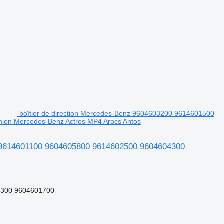
boîtier de direction Mercedes-Benz 9604603200 9614601500
on Mercedes-Benz Actros MP4 Arocs Antos
0 9614601100 9604605800 9614602500 9604604300
4300 9604601700