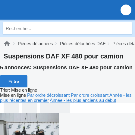
Pièces détachées
Pièces détachées DAF
Pièces dé
Suspensions DAF XF 480 pour camion
5 annonces:
Suspensions DAF XF 480 pour camion
Filtre
Trier
:
Mise en ligne
Mise en ligne
Par ordre décroissant
Par ordre croissant
Année - les
plus récentes en premier
Année - les plus anciens au début