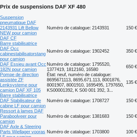
Prix de suspensions DAF XF 480
Suspension
pneumatique DAF
2143931 Lift Bellow
Numéro de catalogue: 2143931
150 €
NEW pour camion
DAF CF
Barre stabilisatrice
DAF Occ
Numéro de catalogue: 1902452
350 €
cabinestabilisatorstang
pour camion
DAF Essieu avant Occ
Numéro de catalogue: 1795520,
650 €
182N pour camion
1377419, 1812160, 16580
Pompe de direction
État: neuf, numéro de catalogue:
assistée ZF
8695671113, 8695.671.113, 8001876,
135 €
Lenksysteme pour
8001907, 8001910, 1695495, 1797650,
camion DAF XF 105
KS00001392, K S00 001 392, 3...
Barre stabilisatrice
DAF Stabilisateur de
Numéro de catalogue: 1708727
150 €
cabine LF pour camion
Ressort à lames DAF
Paraboolveer pour
Numéro de catalogue: 1381683
150 €
camion
DAF Axle & Steering
Parts Wiellager vooras
Numéro de catalogue: 1703800
100 €
LF pour camion