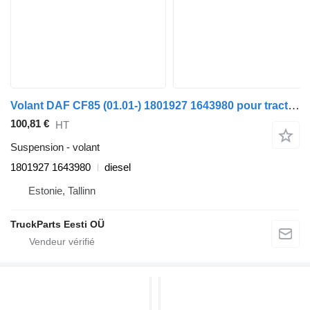
Volant DAF CF85 (01.01-) 1801927 1643980 pour tracteur routier DAF LF45, LF55, LF180, CF65, CF75, CF85 (2001-)
100,81 €
HT
Suspension - volant
1801927 1643980
diesel
Estonie, Tallinn
TruckParts Eesti OÜ