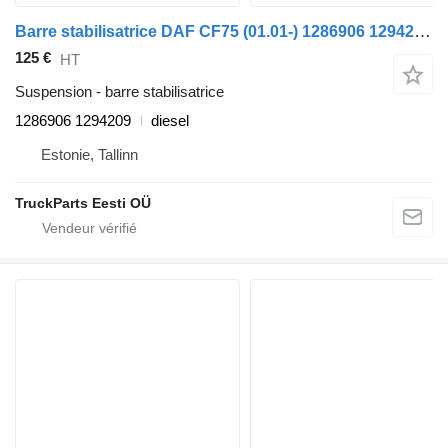
Barre stabilisatrice DAF CF75 (01.01-) 1286906 1294209 pour tracteur routier DAF LF45, LF55, LF180, CF65, CF75, CF85 (2001-)
125 €
HT
Suspension - barre stabilisatrice
1286906 1294209
diesel
Estonie, Tallinn
TruckParts Eesti OÜ