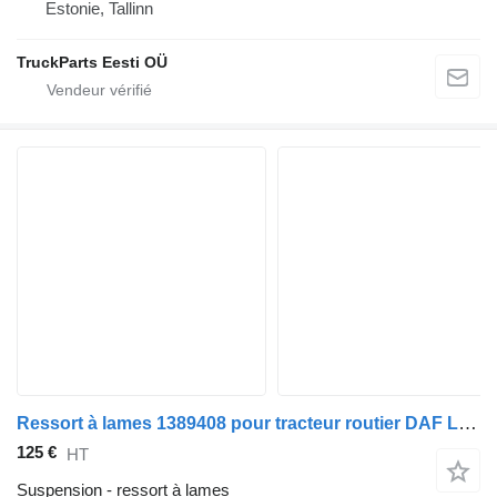
Estonie, Tallinn
TruckParts Eesti OÜ
Ressort à lames 1389408 pour tracteur routier DAF LF45, LF55, LF180, CF65, CF75, CF85 (2001-)
125 €
HT
Suspension - ressort à lames