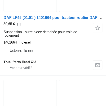
DAF LF45 (01.01-) 1401664 pour tracteur routier DAF LF45, LF55, LF180, CF65, CF75, CF85 (2001-)
30,65 €
HT
Suspension - autre pièce détachée pour train de
roulement
1401664
diesel
Estonie, Tallinn
TruckParts Eesti OÜ