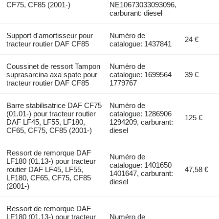
CF75, CF85 (2001-)
NE10673033093096,
carburant: diesel
Support d'amortisseur pour
Numéro de
24 €
tracteur routier DAF CF85
catalogue: 1437841
Coussinet de ressort Tampon
Numéro de
suprasarcina axa spate pour
catalogue: 1699564
39 €
tracteur routier DAF CF85
1779767
Barre stabilisatrice DAF CF75
Numéro de
(01.01-) pour tracteur routier
catalogue: 1286906
125 €
DAF LF45, LF55, LF180,
1294209, carburant:
CF65, CF75, CF85 (2001-)
diesel
Ressort de remorque DAF
Numéro de
LF180 (01.13-) pour tracteur
catalogue: 1401650
routier DAF LF45, LF55,
47,58 €
1401647, carburant:
LF180, CF65, CF75, CF85
diesel
(2001-)
Ressort de remorque DAF
LF180 (01.13-) pour tracteur
Numéro de