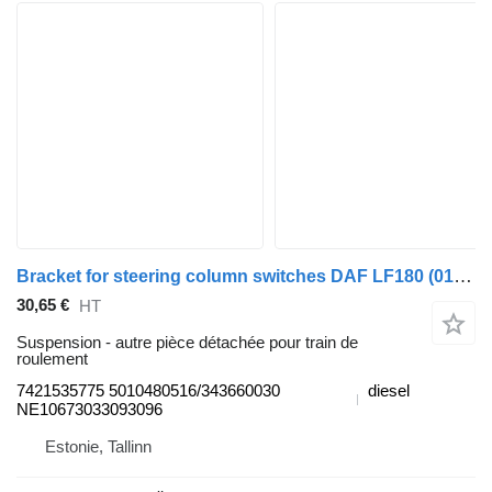
Bracket for steering column switches DAF LF180 (01.13-) 7421535775 pour tracteur routier DAF LF45, LF55, LF180, CF65, CF75, CF85 (2001-)
30,65 €
HT
Suspension - autre pièce détachée pour train de
roulement
7421535775 5010480516/343660030
diesel
NE10673033093096
Estonie, Tallinn