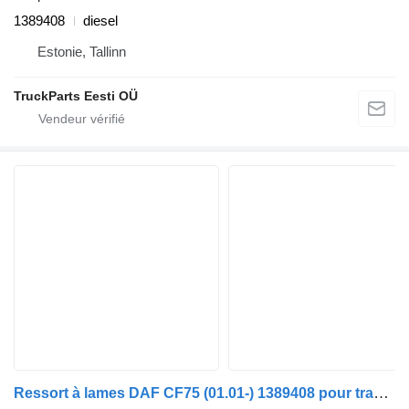
1389408
diesel
Estonie, Tallinn
TruckParts Eesti OÜ
Ressort à lames DAF CF75 (01.01-) 1389408 pour tracteur routier DAF LF45, LF55, LF180, CF65, CF75, CF85 (2001-)