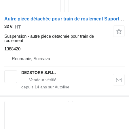
Autre pièce détachée pour train de roulement Suport tendon axa spate stanga 1388420 pour tracteur routier DAF CF85
32 €
HT
Suspension - autre pièce détachée pour train de
roulement
1388420
Roumanie, Suceava
DEZSTORE S.R.L.
depuis
14
ans sur Autoline