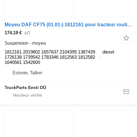
Moyeu DAF CF75 (01.01-) 1812161 pour tracteur routier DAF LF45, LF55, LF180, CF65, CF75, CF85 (2001-)
174,19 €
HT
Suspension - moyeu
1812161 2019802 1657637 2104395 1387439
diesel
1726138 1739542 1783346 1812563 1812582
1640561 1542600
Estonie, Tallinn
TruckParts Eesti OÜ