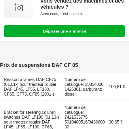
Vous vendez des machines et des
véhicules ?
Avec nous, c'est possible !
Déposer une annonce
Prix de suspensions DAF CF 85
Ressort à lames DAF CF75
Numéro de
(01.01-) pour tracteur routier
catalogue: 29354000
100,81 €
DAF LF45, LF55, LF180,
1426361, carburant:
CF65, CF75, CF85 (2001-)
diesel
Numéro de
Bracket for steering column
catalogue:
switches DAF LF180 (01.13-)
7421535775
pour tracteur routier DAF
5010480516/3436600
30,65 €
LF45, LF55, LF180, CF65,
30