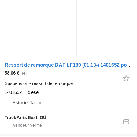
Ressort de remorque DAF LF180 (01.13-) 1401652 pour tracteur routier DAF LF45, LF55, LF180, CF65, CF75, CF85 (2001-)
58,06 €
HT
Suspension - ressort de remorque
1401652
diesel
Estonie, Tallinn
TruckParts Eesti OÜ