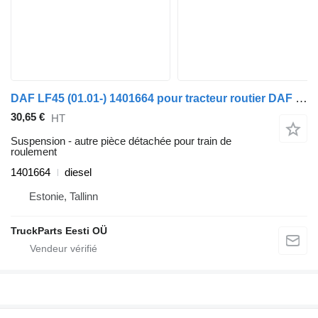
DAF LF45 (01.01-) 1401664 pour tracteur routier DAF LF45, LF55, LF180, CF65, CF75, CF85 (2001-)
30,65 €
HT
Suspension - autre pièce détachée pour train de
roulement
1401664
diesel
Estonie, Tallinn
TruckParts Eesti OÜ