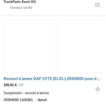
TruckParts Eesti OÜ
Ressort à lames DAF CF75 (01.01-) 29354000 pour tracteur routier DAF LF45, LF55, LF180, CF65, CF75, CF85 (2001-)
100,81 €
HT
Suspension - ressort à lames
29354000 1426361
diesel