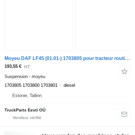
Moyeu DAF LF45 (01.01-) 1703805 pour tracteur routier DAF LF45, LF55, LF180, CF65, CF75, CF85 (2001-)
193,55 €
HT
Suspension - moyeu
1703805 1703800 1703801
diesel
Estonie, Tallinn
TruckParts Eesti OÜ