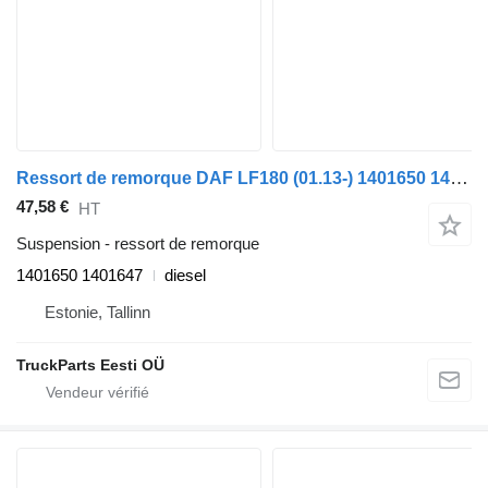
Ressort de remorque DAF LF180 (01.13-) 1401650 1401647 pour tracteur routier DAF LF45, LF55, LF180, CF65, CF75, CF85 (2001-)
47,58 €
HT
Suspension - ressort de remorque
1401650 1401647
diesel
Estonie, Tallinn
TruckParts Eesti OÜ