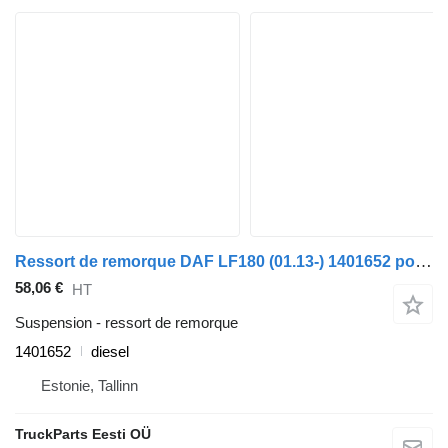
Ressort de remorque DAF LF180 (01.13-) 1401652 pour tracteur routier DAF LF45, LF55, LF180, CF65, CF75, CF85 (2001-)
58,06 €
HT
Suspension - ressort de remorque
1401652
diesel
Estonie, Tallinn
TruckParts Eesti OÜ