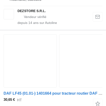
DEZSTORE S.R.L.
depuis
14
ans sur Autoline
DAF LF45 (01.01-) 1401664 pour tracteur routier DAF LF45, LF55, LF180, CF65, CF75, CF85 (2001-)
30,65 €
HT