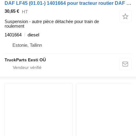
DAF LF45 (01.01-) 1401664 pour tracteur routier DAF LF45, LF55, LF180, CF65, CF75, CF85 (2001-)
30,65 €
HT
Suspension - autre pièce détachée pour train de
roulement
1401664
diesel
Estonie, Tallinn
TruckParts Eesti OÜ