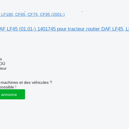
 LF180, CF65, CF75, CF85 (2001-)
AF LF45 (01.01-) 1401745 pour tracteur routier DAF LF45, 
nn
 OÜ
deur
machines et des véhicules ?
possible !
 annonce