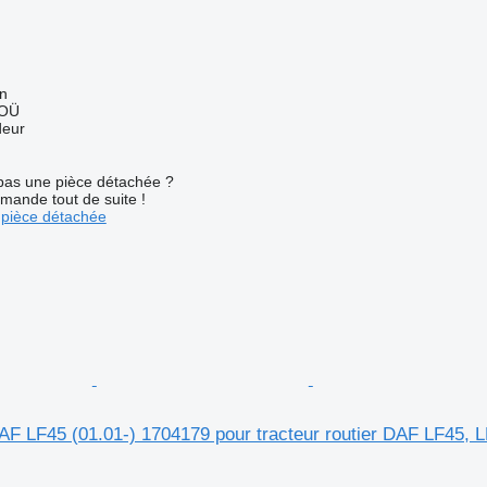
nn
 OÜ
deur
pas une pièce détachée ?
mande tout de suite !
pièce détachée
AF LF45 (01.01-) 1704179 pour tracteur routier DAF LF45, 