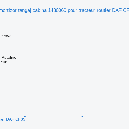
ortizor tangaj cabina 1436060 pour tracteur routier DAF C
uceava
L.
 Autoline
deur
utier DAF CF85