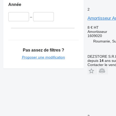
Année
2
–
Amortisseur Am
8 €
HT
Amortisseur
1609020
Roumanie, S
Pas assez de filtres ?
DEZSTORE S.R.
Proposer une modification
depuis
14
ans sur
Contacter le ven