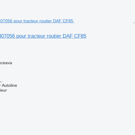
307056 pour tracteur routier DAF CF85
uceava
L.
 Autoline
deur