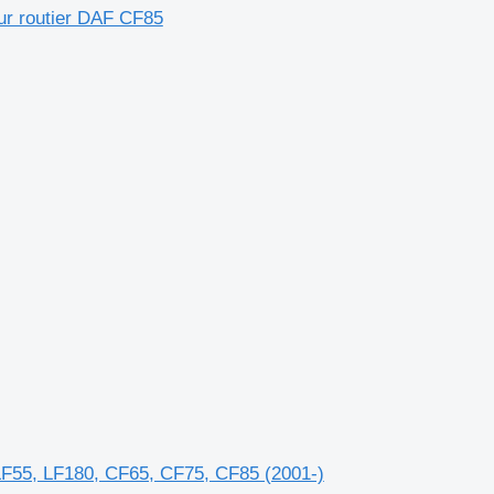
ur routier DAF CF85
LF55, LF180, CF65, CF75, CF85 (2001-)