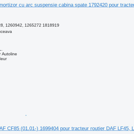
ortizor cu arc suspensie cabina spate 1792420 pour tracte
8, 1260942, 1265272 1818919
uceava
L.
 Autoline
deur
AF CF85 (01.01-) 1699404 pour tracteur routier DAF LF45, 