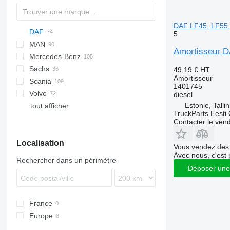
DAF LF45, LF55,
DAF
Q-series
5
MAN
CF
F-MAX
EuroCargo
Amortisseur D
Mercedes-Benz
LF
Stralis
TGA
CF 65
Sachs
XF
Trakker
TGL
Actros
Magnum
CF 75
LF 45
49,19 €
HT
Amortisseur
Scania
TGM
Antos
CF 85
LF 55
XF 95
LF 45 180
1401745
Volvo
TGS
Arocs
G-series
CF 450
XF 105
LF 55 180
diesel
Estonie, Talli
tout afficher
TGX
Atego
P-series
FH
CF 460
XF 106
TruckParts Eesti
Axor
R-series
FL
Contacter le ven
FM
Localisation
FMX
Vous vendez des 
VNL
Avec nous, c'est 
Rechercher dans un périmètre
Déposer une
France
Europe
Roumanie