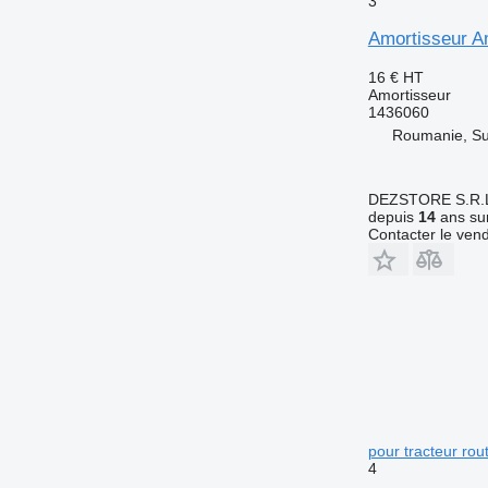
3
Amortisseur Am
16 €
HT
Amortisseur
1436060
Roumanie, S
DEZSTORE S.R.
depuis
14
ans sur
Contacter le ven
pour tracteur ro
4