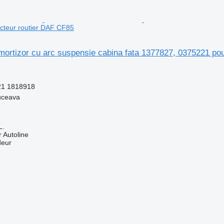
cteur routier DAF CF85
ortizor cu arc suspensie cabina fata 1377827, 0375221 pou
21 1818918
uceava
L.
 Autoline
deur