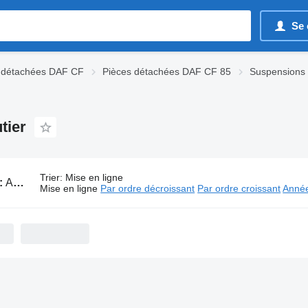
Se 
 détachées DAF CF
Pièces détachées DAF CF 85
Suspensions
tier
Trier
:
Mise en ligne
:
Amortisseurs DAF CF 85 pour tracteur routier
Mise en ligne
Par ordre décroissant
Par ordre croissant
Année