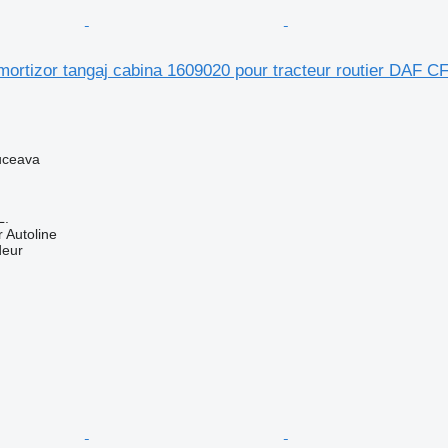
ortizor tangaj cabina 1609020 pour tracteur routier DAF C
uceava
L.
 Autoline
deur