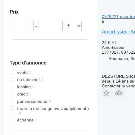
Estonie
Prix
0375221 pour tra
5
–
Amortisseur Am
24 €
HT
Amortisseur
1377827, 03752
Roumanie, S
Type d'annonce
vente
DEZSTORE S.R.
du fabricant
depuis
14
ans sur
Contacter le ven
leasing
crédit
par versements
trade-in ( échange avec supplément )
échange