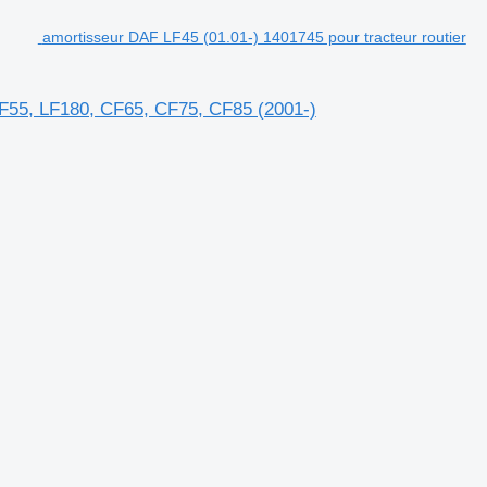
amortisseur DAF LF45 (01.01-) 1401745 pour tracteur routier
LF55, LF180, CF65, CF75, CF85 (2001-)