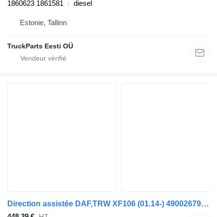
1860623 1861581
diesel
Estonie, Tallinn
TruckParts Eesti OÜ
Direction assistée DAF,TRW XF106 (01.14-) 49002679 pour tracteur routier DAF XF106 (2014-)
448,39 €
HT