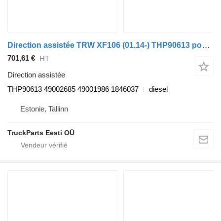
Direction assistée TRW XF106 (01.14-) THP90613 pour tracteur routier DAF XF106 (2014-)
701,61 €
HT
Direction assistée
THP90613 49002685 49001986 1846037
diesel
Estonie, Tallinn
TruckParts Eesti OÜ