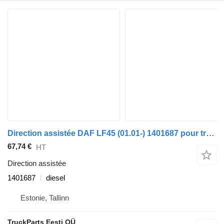
Direction assistée DAF LF45 (01.01-) 1401687 pour tracteur routier DAF LF45, LF55, LF180, CF65, CF75, CF85 (2001-)
67,74 €
HT
Direction assistée
1401687
diesel
Estonie, Tallinn
TruckParts Eesti OÜ