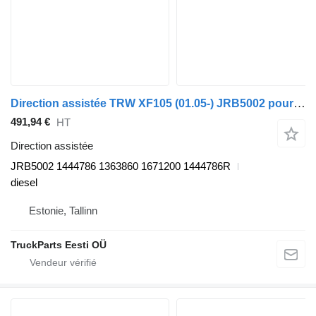
Direction assistée TRW XF105 (01.05-) JRB5002 pour tracteur routier DAF XF95, XF105 (2001-2014)
491,94 €
HT
Direction assistée
JRB5002 1444786 1363860 1671200 1444786R
diesel
Estonie, Tallinn
TruckParts Eesti OÜ