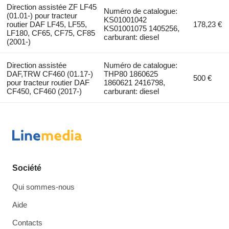
Direction assistée ZF LF45
Numéro de catalogue:
(01.01-) pour tracteur
KS01001042
routier DAF LF45, LF55,
178,23 €
KS01001075 1405256,
LF180, CF65, CF75, CF85
carburant: diesel
(2001-)
Direction assistée
Numéro de catalogue:
DAF,TRW CF460 (01.17-)
THP80 1860625
500 €
pour tracteur routier DAF
1860621 2416798,
CF450, CF460 (2017-)
carburant: diesel
Société
Qui sommes-nous
Aide
Contacts