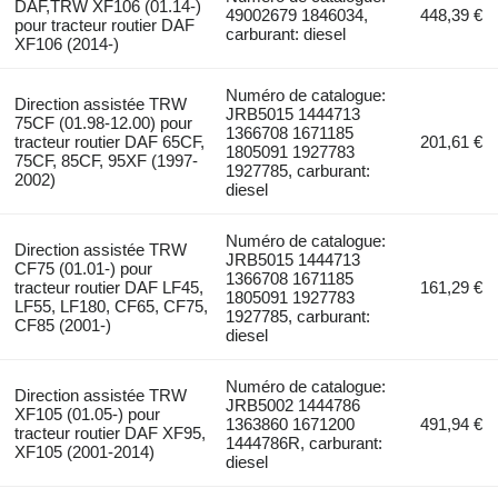
DAF,TRW XF106 (01.14-)
49002679 1846034,
448,39 €
pour tracteur routier DAF
carburant: diesel
XF106 (2014-)
Numéro de catalogue:
Direction assistée TRW
JRB5015 1444713
75CF (01.98-12.00) pour
1366708 1671185
tracteur routier DAF 65CF,
201,61 €
1805091 1927783
75CF, 85CF, 95XF (1997-
1927785, carburant:
2002)
diesel
Numéro de catalogue:
Direction assistée TRW
JRB5015 1444713
CF75 (01.01-) pour
1366708 1671185
tracteur routier DAF LF45,
161,29 €
1805091 1927783
LF55, LF180, CF65, CF75,
1927785, carburant:
CF85 (2001-)
diesel
Numéro de catalogue:
Direction assistée TRW
JRB5002 1444786
XF105 (01.05-) pour
1363860 1671200
491,94 €
tracteur routier DAF XF95,
1444786R, carburant:
XF105 (2001-2014)
diesel