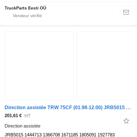
TruckParts Eesti OÜ
Direction assistée TRW 75CF (01.98-12.00) JRB5015 pour tracteur routier DAF 65CF, 75CF, 85CF, 95XF (1997-2002)
201,61 €
HT
Direction assistée
JRB5015 1444713 1366708 1671185 1805091 1927783