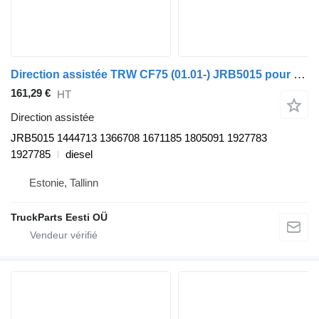
Direction assistée TRW CF75 (01.01-) JRB5015 pour tracteur routier DAF LF45, LF55, LF180, CF65, CF75, CF85 (2001-)
161,29 €
HT
Direction assistée
JRB5015 1444713 1366708 1671185 1805091 1927783
1927785
diesel
Estonie, Tallinn
TruckParts Eesti OÜ