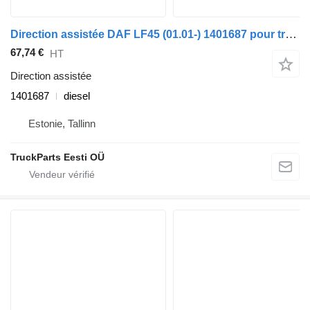
Direction assistée DAF LF45 (01.01-) 1401687 pour tracteur routier DAF LF45, LF55, LF180, CF65, CF75, CF85 (2001-)
67,74 €
HT
Direction assistée
1401687
diesel
Estonie, Tallinn
TruckParts Eesti OÜ