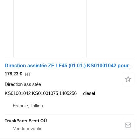
Direction assistée ZF LF45 (01.01-) KS01001042 pour tracteur routier DAF LF45, LF55, LF180, CF65, CF75, CF85 (2001-)
178,23 €
HT
Direction assistée
KS01001042 KS01001075 1405256
diesel
Estonie, Tallinn
TruckParts Eesti OÜ