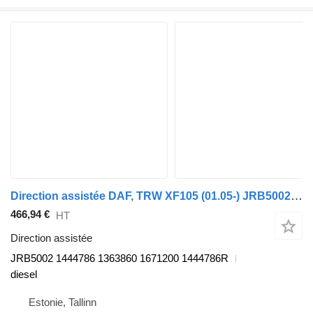
Direction assistée DAF, TRW XF105 (01.05-) JRB5002 pour tracteur routier DAF XF95, XF105 (2001-2014)
466,94 €
HT
Direction assistée
JRB5002 1444786 1363860 1671200 1444786R
diesel
Estonie, Tallinn