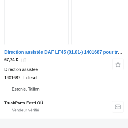
Direction assistée DAF LF45 (01.01-) 1401687 pour tracteur routier DAF LF45, LF55, LF180, CF65, CF75, CF85 (2001-)
67,74 €
HT
Direction assistée
1401687
diesel
Estonie, Tallinn
TruckParts Eesti OÜ