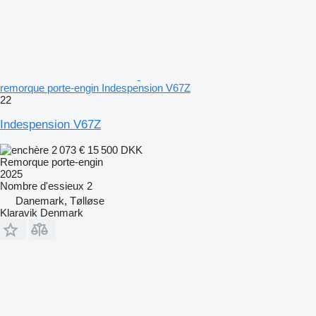
remorque porte-engin Indespension V67Z
22
Indespension V67Z
2 073 €
15 500 DKK
Remorque porte-engin
2025
Nombre d'essieux
2
Danemark, Tølløse
Klaravik Denmark