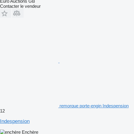
Euro Auctions GB
Contacter le vendeur
remorque porte-engin Indespension
12
Indespension
Enchère