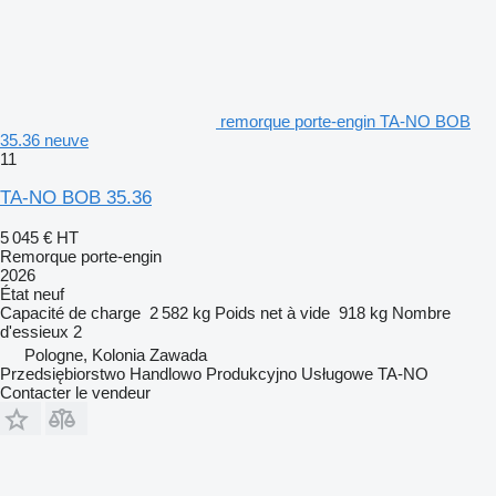
remorque porte-engin TA-NO BOB
35.36 neuve
11
TA-NO BOB 35.36
5 045 €
HT
Remorque porte-engin
2026
État
neuf
Capacité de charge
2 582 kg
Poids net à vide
918 kg
Nombre
d'essieux
2
Pologne, Kolonia Zawada
Przedsiębiorstwo Handlowo Produkcyjno Usługowe TA-NO
Contacter le vendeur