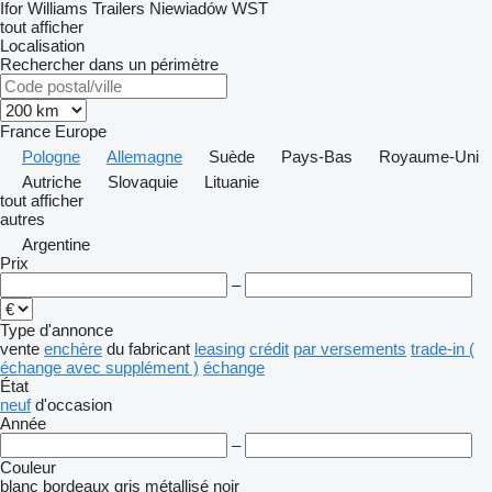
Ifor Williams Trailers
Niewiadów
WST
tout afficher
Localisation
Rechercher dans un périmètre
France
Europe
Pologne
Allemagne
Suède
Pays-Bas
Royaume-Uni
Autriche
Slovaquie
Lituanie
tout afficher
autres
Argentine
Prix
–
Type d'annonce
vente
enchère
du fabricant
leasing
crédit
par versements
trade-in (
échange avec supplément )
échange
État
neuf
d'occasion
Année
–
Couleur
blanc
bordeaux
gris
métallisé
noir