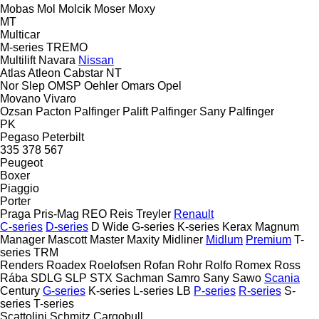
Mobas
Mol
Molcik
Moser
Moxy
MT
Multicar
M-series
TREMO
Multilift
Navara
Nissan
Atlas
Atleon
Cabstar
NT
Nor Slep
OMSP
Oehler
Omars
Opel
Movano
Vivaro
Ozsan
Pacton
Palfinger Palift
Palfinger Sany
Palfinger
PK
Pegaso
Peterbilt
335
378
567
Peugeot
Boxer
Piaggio
Porter
Praga
Pris-Mag
REO
Reis Treyler
Renault
C-series
D-series
D Wide
G-series
K-series
Kerax
Magnum
Manager
Mascott
Master
Maxity
Midliner
Midlum
Premium
T-
series
TRM
Renders
Roadex
Roelofsen
Rofan
Rohr
Rolfo
Romex
Ross
Rába
SDLG
SLP
STX
Sachman
Samro
Sany
Sawo
Scania
Century
G-series
K-series
L-series
LB
P-series
R-series
S-
series
T-series
Scattolini
Schmitz Cargobull