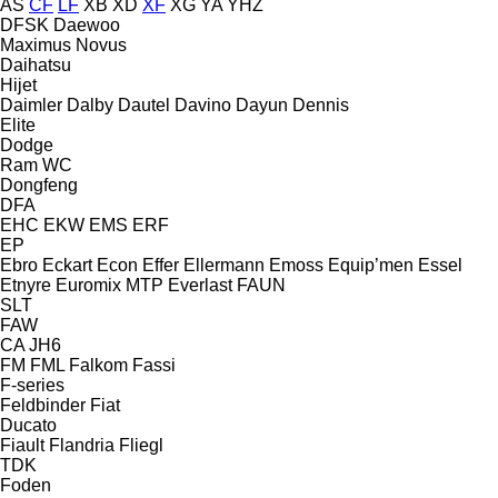
AS
CF
LF
XB
XD
XF
XG
YA
YHZ
DFSK
Daewoo
Maximus
Novus
Daihatsu
Hijet
Daimler
Dalby
Dautel
Davino
Dayun
Dennis
Elite
Dodge
Ram
WC
Dongfeng
DFA
EHC
EKW
EMS
ERF
EP
Ebro
Eckart
Econ
Effer
Ellermann
Emoss
Equip’men
Essel
Etnyre
Euromix MTP
Everlast
FAUN
SLT
FAW
CA
JH6
FM
FML
Falkom
Fassi
F-series
Feldbinder
Fiat
Ducato
Fiault
Flandria
Fliegl
TDK
Foden