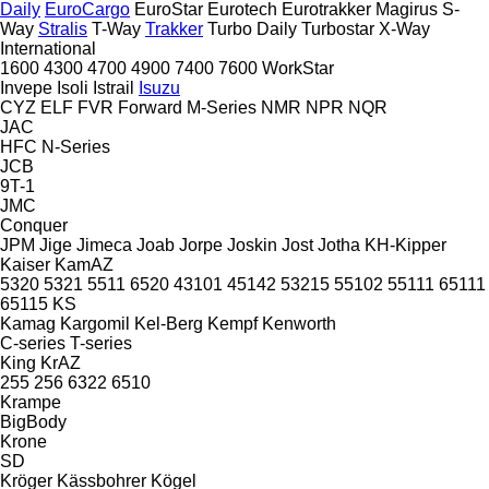
Daily
EuroCargo
EuroStar
Eurotech
Eurotrakker
Magirus
S-
Way
Stralis
T-Way
Trakker
Turbo Daily
Turbostar
X-Way
International
1600
4300
4700
4900
7400
7600
WorkStar
Invepe
Isoli
Istrail
Isuzu
CYZ
ELF
FVR
Forward
M-Series
NMR
NPR
NQR
JAC
HFC
N-Series
JCB
9T-1
JMC
Conquer
JPM
Jige
Jimeca
Joab
Jorpe
Joskin
Jost
Jotha
KH-Kipper
Kaiser
KamAZ
5320
5321
5511
6520
43101
45142
53215
55102
55111
65111
65115
KS
Kamag
Kargomil
Kel-Berg
Kempf
Kenworth
C-series
T-series
King
KrAZ
255
256
6322
6510
Krampe
BigBody
Krone
SD
Kröger
Kässbohrer
Kögel