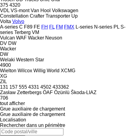
375
4320
VDL
VS-mont
Van Hool
Volkswagen
Constellation
Crafter
Transporter
Up
Volta
Volvo
A-series
C
F89
FE
FH
FL
FM
FMX
L-series
N-series
PL
S-
series
Terberg
VM
Vulcan
WAF
Wacker Neuson
DV
DW
Wacker
DW
Welaki
Western Star
4900
Wielton
Wilcox
Willig
World
XCMG
XG
ZIL
131
157
555
4331
4502
433362
Zasław
Zetterbergs
ÖAF
Özünlü
Škoda-LIAZ
706
tout afficher
Grue auxiliaire de chargement
Grue auxiliaire de chargement
Localisation
Rechercher dans un périmètre