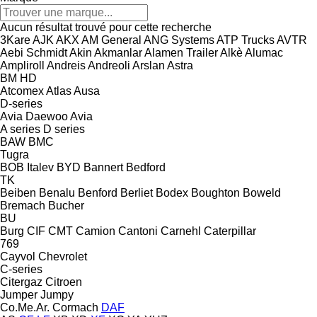
Aucun résultat trouvé pour cette recherche
3Kare
AJK
AKX
AM General
ANG Systems
ATP Trucks
AVTR
Aebi Schmidt
Akin
Akmanlar
Alamen Trailer
Alkè
Alumac
Ampliroll
Andreis
Andreoli
Arslan
Astra
BM
HD
Atcomex
Atlas
Ausa
D-series
Avia Daewoo
Avia
A series
D series
BAW
BMC
Tugra
BOB Italev
BYD
Bannert
Bedford
TK
Beiben
Benalu
Benford
Berliet
Bodex
Boughton
Boweld
Bremach
Bucher
BU
Burg
CIF
CMT
Camion
Cantoni
Carnehl
Caterpillar
769
Cayvol
Chevrolet
C-series
Citergaz
Citroen
Jumper
Jumpy
Co.Me.Ar.
Cormach
DAF