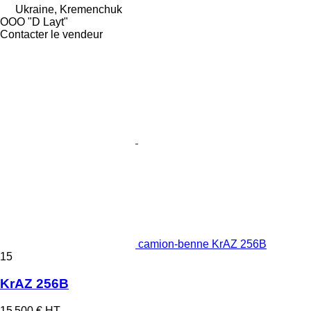
Ukraine, Kremenchuk
OOO "D Layt"
Contacter le vendeur
camion-benne KrAZ 256B
15
KrAZ 256B
15 500 €
HT