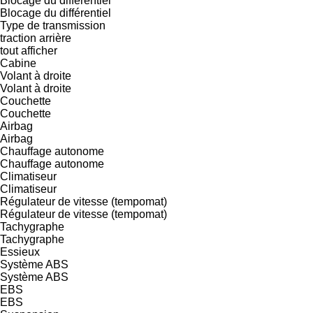
Blocage du différentiel
Blocage du différentiel
Type de transmission
traction arrière
tout afficher
Cabine
Volant à droite
Volant à droite
Couchette
Couchette
Airbag
Airbag
Chauffage autonome
Chauffage autonome
Climatiseur
Climatiseur
Régulateur de vitesse (tempomat)
Régulateur de vitesse (tempomat)
Tachygraphe
Tachygraphe
Essieux
Système ABS
Système ABS
EBS
EBS