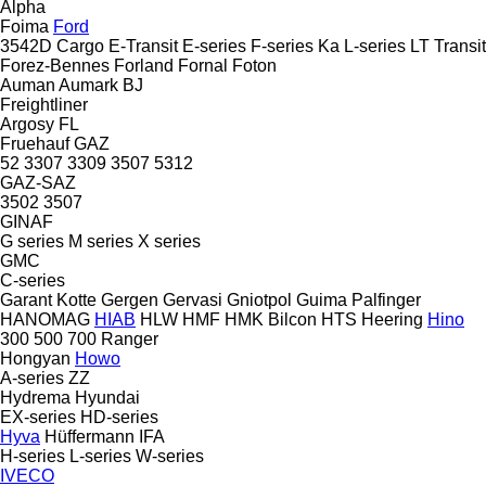
Alpha
Foima
Ford
3542D
Cargo
E-Transit
E-series
F-series
Ka
L-series
LT
Transit
Forez-Bennes
Forland
Fornal
Foton
Auman
Aumark
BJ
Freightliner
Argosy
FL
Fruehauf
GAZ
52
3307
3309
3507
5312
GAZ-SAZ
3502
3507
GINAF
G series
M series
X series
GMC
C-series
Garant Kotte
Gergen
Gervasi
Gniotpol
Guima Palfinger
HANOMAG
HIAB
HLW
HMF
HMK Bilcon
HTS
Heering
Hino
300
500
700
Ranger
Hongyan
Howo
A-series
ZZ
Hydrema
Hyundai
EX-series
HD-series
Hyva
Hüffermann
IFA
H-series
L-series
W-series
IVECO