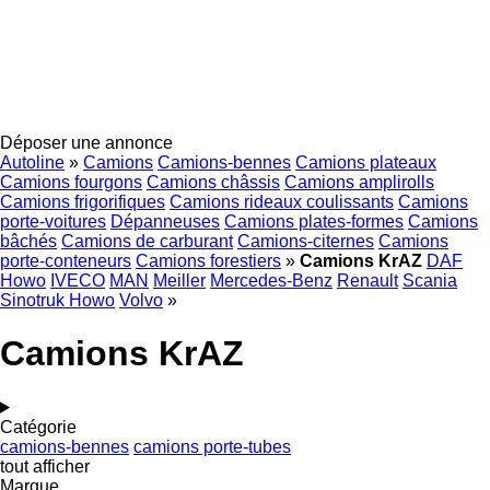
Déposer une annonce
Autoline
»
Camions
Camions-bennes
Camions plateaux
Camions fourgons
Camions châssis
Camions amplirolls
Camions frigorifiques
Camions rideaux coulissants
Camions
porte-voitures
Dépanneuses
Camions plates-formes
Camions
bâchés
Camions de carburant
Camions-citernes
Camions
porte-conteneurs
Camions forestiers
»
Camions KrAZ
DAF
Howo
IVECO
MAN
Meiller
Mercedes-Benz
Renault
Scania
Sinotruk Howo
Volvo
»
Camions KrAZ
Catégorie
camions-bennes
camions porte-tubes
tout afficher
Marque