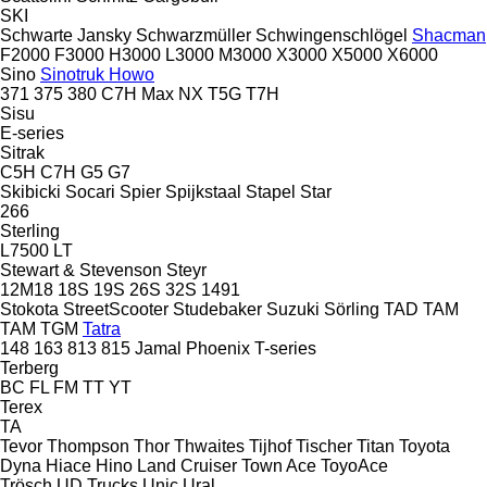
SKI
Schwarte Jansky
Schwarzmüller
Schwingenschlögel
Shacman
F2000
F3000
H3000
L3000
M3000
X3000
X5000
X6000
Sino
Sinotruk Howo
371
375
380
C7H
Max
NX
T5G
T7H
Sisu
E-series
Sitrak
C5H
C7H
G5
G7
Skibicki
Socari
Spier
Spijkstaal
Stapel
Star
266
Sterling
L7500
LT
Stewart & Stevenson
Steyr
12M18
18S
19S
26S
32S
1491
Stokota
StreetScooter
Studebaker
Suzuki
Sörling
TAD
TAM
TAM
TGM
Tatra
148
163
813
815
Jamal
Phoenix
T-series
Terberg
BC
FL
FM
TT
YT
Terex
TA
Tevor
Thompson
Thor
Thwaites
Tijhof
Tischer
Titan
Toyota
Dyna
Hiace
Hino
Land Cruiser
Town Ace
ToyoAce
Trösch
UD Trucks
Unic
Ural