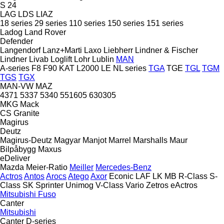
S 24
LAG
LDS
LIAZ
18 series
29 series
110 series
150 series
151 series
Ladog
Land Rover
Defender
Langendorf
Lanz+Marti
Laxo
Liebherr
Lindner & Fischer
Lindner
Livab
Loglift
Lohr
Lublin
MAN
A-series
F8
F90
KAT
L2000
LE
NL series
TGA
TGE
TGL
TGM
TGS
TGX
MAN-VW
MAZ
4371
5337
5340
551605
630305
MKG
Mack
CS
Granite
Magirus
Deutz
Magirus-Deutz
Magyar
Manjot
Marrel
Marshalls
Maur
Bilpåbygg
Maxus
eDeliver
Mazda
Meier-Ratio
Meiller
Mercedes-Benz
Actros
Antos
Arocs
Atego
Axor
Econic
LAF
LK
MB
R-Class
S-
Class
SK
Sprinter
Unimog
V-Class
Vario
Zetros
eActros
Mitsubishi Fuso
Canter
Mitsubishi
Canter
D-series