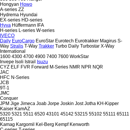
Hongyan
Howo
A-series
ZZ
Hydrema
Hyundai
EX-series
HD-series
Hyva
Hüffermann
IFA
H-series
L-series
W-series
IVECO
Daily
EuroCargo
EuroStar
Eurotech
Eurotrakker
Magirus
S-
Way
Stralis
T-Way
Trakker
Turbo Daily
Turbostar
X-Way
International
1600
4300
4700
4900
7400
7600
WorkStar
Invepe
Isoli
Istrail
Isuzu
CYZ
ELF
FVR
Forward
M-Series
NMR
NPR
NQR
JAC
HFC
N-Series
JCB
9T-1
JMC
Conquer
JPM
Jige
Jimeca
Joab
Jorpe
Joskin
Jost
Jotha
KH-Kipper
Kaiser
KamAZ
5320
5321
5511
6520
43101
45142
53215
55102
55111
65111
65115
Kamag
Kargomil
Kel-Berg
Kempf
Kenworth
C-series
T-series