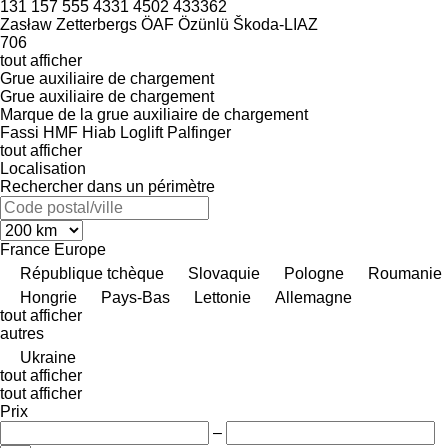
131
157
555
4331
4502
433362
Zasław
Zetterbergs
ÖAF
Özünlü
Škoda-LIAZ
706
tout afficher
Grue auxiliaire de chargement
Grue auxiliaire de chargement
Marque de la grue auxiliaire de chargement
Fassi
HMF
Hiab
Loglift
Palfinger
tout afficher
Localisation
Rechercher dans un périmètre
France
Europe
République tchèque
Slovaquie
Pologne
Roumanie
Hongrie
Pays-Bas
Lettonie
Allemagne
tout afficher
autres
Ukraine
tout afficher
tout afficher
Prix
–