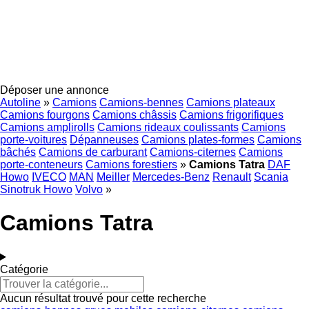
Déposer une annonce
Autoline
»
Camions
Camions-bennes
Camions plateaux
Camions fourgons
Camions châssis
Camions frigorifiques
Camions amplirolls
Camions rideaux coulissants
Camions
porte-voitures
Dépanneuses
Camions plates-formes
Camions
bâchés
Camions de carburant
Camions-citernes
Camions
porte-conteneurs
Camions forestiers
»
Camions Tatra
DAF
Howo
IVECO
MAN
Meiller
Mercedes-Benz
Renault
Scania
Sinotruk Howo
Volvo
»
Camions Tatra
Catégorie
Aucun résultat trouvé pour cette recherche