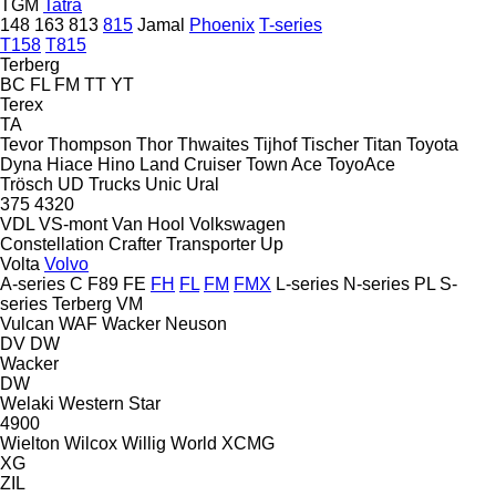
TGM
Tatra
148
163
813
815
Jamal
Phoenix
T-series
T158
T815
Terberg
BC
FL
FM
TT
YT
Terex
TA
Tevor
Thompson
Thor
Thwaites
Tijhof
Tischer
Titan
Toyota
Dyna
Hiace
Hino
Land Cruiser
Town Ace
ToyoAce
Trösch
UD Trucks
Unic
Ural
375
4320
VDL
VS-mont
Van Hool
Volkswagen
Constellation
Crafter
Transporter
Up
Volta
Volvo
A-series
C
F89
FE
FH
FL
FM
FMX
L-series
N-series
PL
S-
series
Terberg
VM
Vulcan
WAF
Wacker Neuson
DV
DW
Wacker
DW
Welaki
Western Star
4900
Wielton
Wilcox
Willig
World
XCMG
XG
ZIL