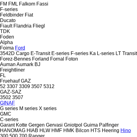
FM
FML
Falkom
Fassi
F-series
Feldbinder
Fiat
Ducato
Fiault
Flandria
Fliegl
TDK
Foden
Alpha
Foima
Ford
3542D
Cargo
E-Transit
E-series
F-series
Ka
L-series
LT
Transit
Forez-Bennes
Forland
Fornal
Foton
Auman
Aumark
BJ
Freightliner
FL
Fruehauf
GAZ
52
3307
3309
3507
5312
GAZ-SAZ
3502
3507
GINAF
G series
M series
X series
GMC
C-series
Garant Kotte
Gergen
Gervasi
Gniotpol
Guima Palfinger
HANOMAG
HIAB
HLW
HMF
HMK Bilcon
HTS
Heering
Hino
300
500
700
Ranger