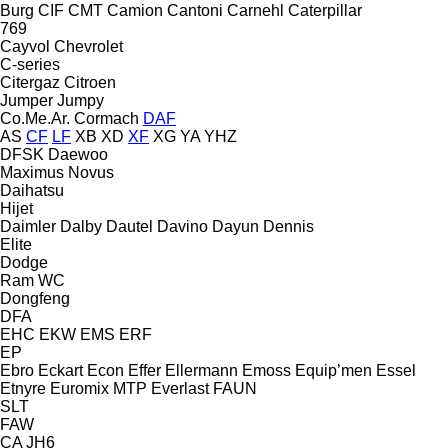
Burg
CIF
CMT
Camion
Cantoni
Carnehl
Caterpillar
769
Cayvol
Chevrolet
C-series
Citergaz
Citroen
Jumper
Jumpy
Co.Me.Ar.
Cormach
DAF
AS
CF
LF
XB
XD
XF
XG
YA
YHZ
DFSK
Daewoo
Maximus
Novus
Daihatsu
Hijet
Daimler
Dalby
Dautel
Davino
Dayun
Dennis
Elite
Dodge
Ram
WC
Dongfeng
DFA
EHC
EKW
EMS
ERF
EP
Ebro
Eckart
Econ
Effer
Ellermann
Emoss
Equip’men
Essel
Etnyre
Euromix MTP
Everlast
FAUN
SLT
FAW
CA
JH6