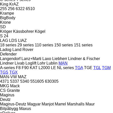
King
KrAZ
255
256
6322
6510
Krampe
BigBody
Krone
SD
Kröger
Kässbohrer
Kögel
S 24
LAG
LDS
LIAZ
18 series
29 series
110 series
150 series
151 series
Ladog
Land Rover
Defender
Langendorf
Lanz+Marti
Laxo
Liebherr
Lindner & Fischer
Lindner
Livab
Loglift
Lohr
Lublin
MAN
A-series
F8
F90
KAT
L2000
LE
NL series
TGA
TGE
TGL
TGM
TGS
TGX
MAN-VW
MAZ
4371
5337
5340
551605
630305
MKG
Mack
CS
Granite
Magirus
Deutz
Magirus-Deutz
Magyar
Manjot
Marrel
Marshalls
Maur
Bilpåbygg
Maxus