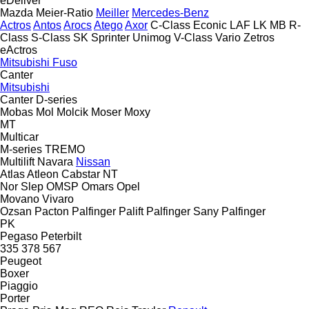
eDeliver
Mazda
Meier-Ratio
Meiller
Mercedes-Benz
Actros
Antos
Arocs
Atego
Axor
C-Class
Econic
LAF
LK
MB
R-
Class
S-Class
SK
Sprinter
Unimog
V-Class
Vario
Zetros
eActros
Mitsubishi Fuso
Canter
Mitsubishi
Canter
D-series
Mobas
Mol
Molcik
Moser
Moxy
MT
Multicar
M-series
TREMO
Multilift
Navara
Nissan
Atlas
Atleon
Cabstar
NT
Nor Slep
OMSP
Omars
Opel
Movano
Vivaro
Ozsan
Pacton
Palfinger Palift
Palfinger Sany
Palfinger
PK
Pegaso
Peterbilt
335
378
567
Peugeot
Boxer
Piaggio
Porter