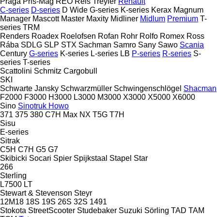
Praga
Pris-Mag
REO
Reis Treyler
Renault
C-series
D-series
D Wide
G-series
K-series
Kerax
Magnum
Manager
Mascott
Master
Maxity
Midliner
Midlum
Premium
T-
series
TRM
Renders
Roadex
Roelofsen
Rofan
Rohr
Rolfo
Romex
Ross
Rába
SDLG
SLP
STX
Sachman
Samro
Sany
Sawo
Scania
Century
G-series
K-series
L-series
LB
P-series
R-series
S-
series
T-series
Scattolini
Schmitz Cargobull
SKI
Schwarte Jansky
Schwarzmüller
Schwingenschlögel
Shacman
F2000
F3000
H3000
L3000
M3000
X3000
X5000
X6000
Sino
Sinotruk Howo
371
375
380
C7H
Max
NX
T5G
T7H
Sisu
E-series
Sitrak
C5H
C7H
G5
G7
Skibicki
Socari
Spier
Spijkstaal
Stapel
Star
266
Sterling
L7500
LT
Stewart & Stevenson
Steyr
12M18
18S
19S
26S
32S
1491
Stokota
StreetScooter
Studebaker
Suzuki
Sörling
TAD
TAM