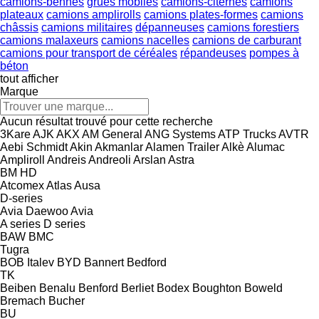
camions-bennes
grues mobiles
camions-citernes
camions
plateaux
camions amplirolls
camions plates-formes
camions
châssis
camions militaires
dépanneuses
camions forestiers
camions malaxeurs
camions nacelles
camions de carburant
camions pour transport de céréales
répandeuses
pompes à
béton
tout afficher
Marque
Aucun résultat trouvé pour cette recherche
3Kare
AJK
AKX
AM General
ANG Systems
ATP Trucks
AVTR
Aebi Schmidt
Akin
Akmanlar
Alamen Trailer
Alkè
Alumac
Ampliroll
Andreis
Andreoli
Arslan
Astra
BM
HD
Atcomex
Atlas
Ausa
D-series
Avia Daewoo
Avia
A series
D series
BAW
BMC
Tugra
BOB Italev
BYD
Bannert
Bedford
TK
Beiben
Benalu
Benford
Berliet
Bodex
Boughton
Boweld
Bremach
Bucher
BU