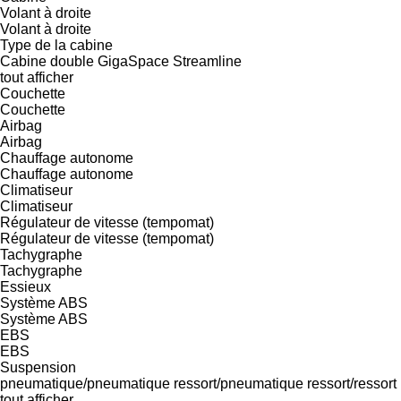
Volant à droite
Volant à droite
Type de la cabine
Cabine double
GigaSpace
Streamline
tout afficher
Couchette
Couchette
Airbag
Airbag
Chauffage autonome
Chauffage autonome
Climatiseur
Climatiseur
Régulateur de vitesse (tempomat)
Régulateur de vitesse (tempomat)
Tachygraphe
Tachygraphe
Essieux
Système ABS
Système ABS
EBS
EBS
Suspension
pneumatique/pneumatique
ressort/pneumatique
ressort/ressort
tout afficher