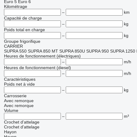
Euro 5
Euro 6
Kilométrage
–
km
Capacité de charge
–
kg
Poids total en charge
–
kg
Groupe frigorifique
CARRIER
SUPRA 550
SUPRA 850 MT
SUPRA 850U
SUPRA 950
SUPRA 1250
Heures de fonctionnement (électriques)
–
m/h
Heures de fonctionnement (diesel)
–
m/h
Caractéristiques
Poids net à vide
–
kg
Carrosserie
Avec remorque
Avec remorque
Volume
–
m³
Crochet d'attelage
Crochet d'attelage
Hayon
Hayon