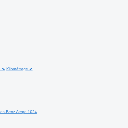
e ⬊
Kilométrage ⬈
edes-Benz Atego 1024