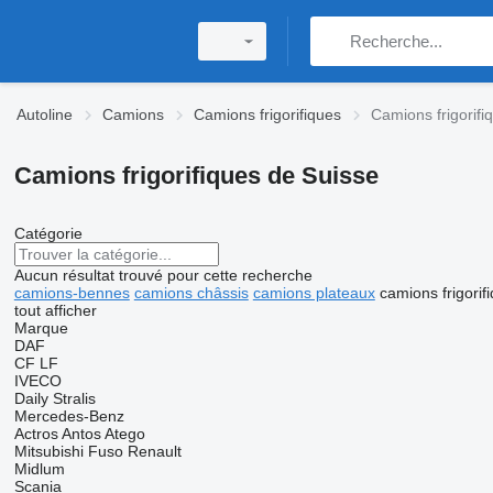
Autoline
Camions
Camions frigorifiques
Camions frigorifi
Camions frigorifiques de Suisse
Catégorie
Aucun résultat trouvé pour cette recherche
camions-bennes
camions châssis
camions plateaux
camions frigorif
tout afficher
Marque
DAF
CF
LF
IVECO
Daily
Stralis
Mercedes-Benz
Actros
Antos
Atego
Mitsubishi Fuso
Renault
Midlum
Scania