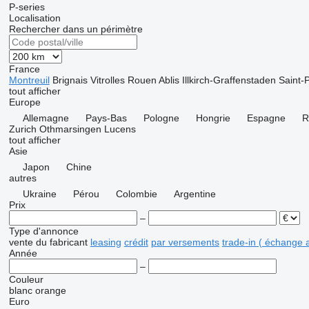
P-series
Localisation
Rechercher dans un périmètre
France
Montreuil
Brignais
Vitrolles
Rouen
Ablis
Illkirch-Graffenstaden
Saint-P
tout afficher
Europe
Allemagne
Pays-Bas
Pologne
Hongrie
Espagne
R
Zurich
Othmarsingen
Lucens
tout afficher
Asie
Japon
Chine
autres
Ukraine
Pérou
Colombie
Argentine
Prix
–
Type d'annonce
vente
du fabricant
leasing
crédit
par versements
trade-in ( échange 
Année
–
Couleur
blanc
orange
Euro