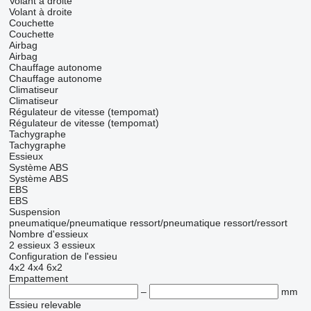
Volant à droite
Volant à droite
Couchette
Couchette
Airbag
Airbag
Chauffage autonome
Chauffage autonome
Climatiseur
Climatiseur
Régulateur de vitesse (tempomat)
Régulateur de vitesse (tempomat)
Tachygraphe
Tachygraphe
Essieux
Système ABS
Système ABS
EBS
EBS
Suspension
pneumatique/pneumatique
ressort/pneumatique
ressort/ressort
Nombre d'essieux
2 essieux
3 essieux
Configuration de l'essieu
4x2
4x4
6x2
Empattement
–
mm
Essieu relevable