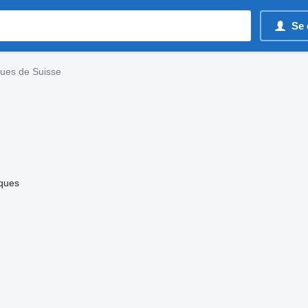
Se 
ques de Suisse
iques