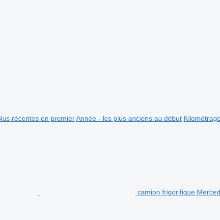
plus récentes en premier
Année - les plus anciens au début
Kilométrag
camion frigorifique Merc