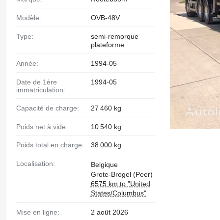
Modèle:
OVB-48V
Type:
semi-remorque
plateforme
Année:
1994-05
Date de 1ère
1994-05
immatriculation:
Capacité de charge:
27 460 kg
Poids net à vide:
10 540 kg
Poids total en charge:
38 000 kg
Localisation:
Belgique
Grote-Brogel (Peer)
6575 km to "United
States/Columbus"
Mise en ligne:
2 août 2026