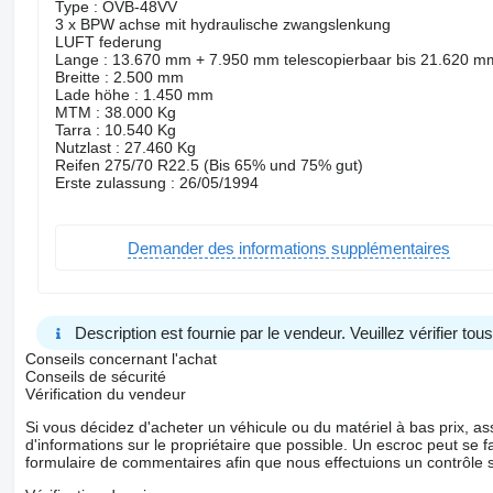
Type : OVB-48VV
3 x BPW achse mit hydraulische zwangslenkung
LUFT federung
Lange : 13.670 mm + 7.950 mm telescopierbaar bis 21.620 m
Breitte : 2.500 mm
Lade höhe : 1.450 mm
MTM : 38.000 Kg
Tarra : 10.540 Kg
Nutzlast : 27.460 Kg
Reifen 275/70 R22.5 (Bis 65% und 75% gut)
Erste zulassung : 26/05/1994
Demander des informations supplémentaires
Description est fournie par le vendeur. Veuillez vérifier to
Conseils concernant l'achat
Conseils de sécurité
Vérification du vendeur
Si vous décidez d'acheter un véhicule ou du matériel à bas prix,
d'informations sur le propriétaire que possible. Un escroc peut se f
formulaire de commentaires afin que nous effectuions un contrôle 