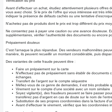
Vérification du prix
Avant d'effectuer un achat, étudiez attentivement plusieurs offres
vous avez choisi. Si le prix de l'offre qui vous intéresse est très in
indiquer la présence de défauts cachés ou une tentative d'escroque
N'achetez pas de produits dont le prix est trop différent du prix moy
Ne consentez pas à payer une caution ou une avance douteuse. En
supplémentaires, vérifier l'authenticité des documents ou encore p
Prépaiement douteux
C'est l'arnaque la plus répandue. Des vendeurs malhonnêtes peuve
manière, ils peuvent recueillir un montant considérable, puis dispara
Des variantes de cette fraude peuvent être :
Faire un prépaiement sur la carte
N'effectuez pas de prépaiement sans établir de documents co
échanges.
Transfert de l'argent sur le compte séquestre
Méfiez-vous de ce genre de demandes, il est très probable 
Virement sur le compte d'une société avec un nom similaire
Soyez vigilant(e), des fraudeurs peuvent se faire passer po
transférez pas d'argent en cas de doute sur le nom de l'entre
Substitution de ses propres coordonnées dans la facture d'un
Avant d'effectuer le virement, vérifiez que les coordonnées i