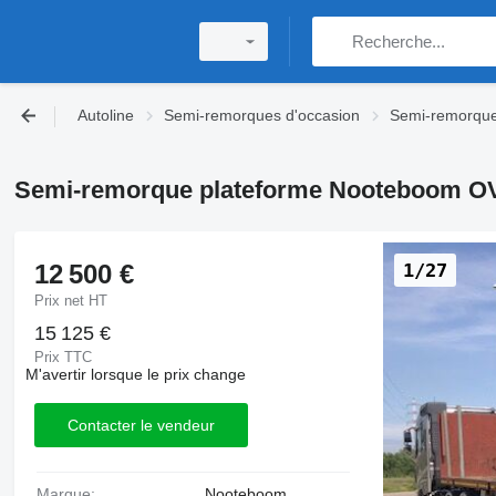
Autoline
Semi-remorques d'occasion
Semi-remorque
Semi-remorque plateforme Nooteboom O
12 500 €
1/27
Prix net HT
15 125 €
Prix TTC
M'avertir lorsque le prix change
Contacter le vendeur
Marque:
Nooteboom