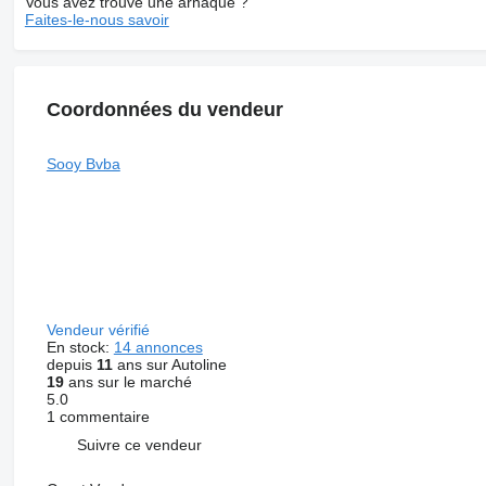
Vous avez trouvé une arnaque ?
Faites-le-nous savoir
Coordonnées du vendeur
Sooy Bvba
Vendeur vérifié
En stock:
14 annonces
depuis
11
ans sur Autoline
19
ans sur le marché
5.0
1 commentaire
Suivre ce vendeur