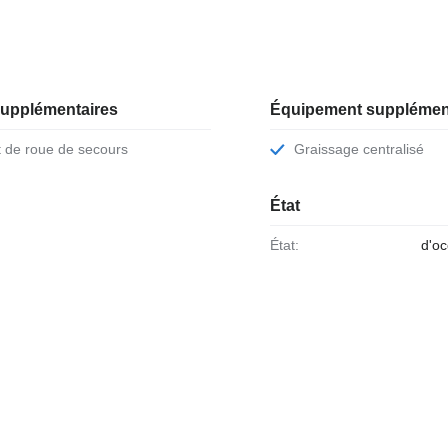
supplémentaires
Équipement supplémen
t de roue de secours
Graissage centralisé
État
État:
d'o