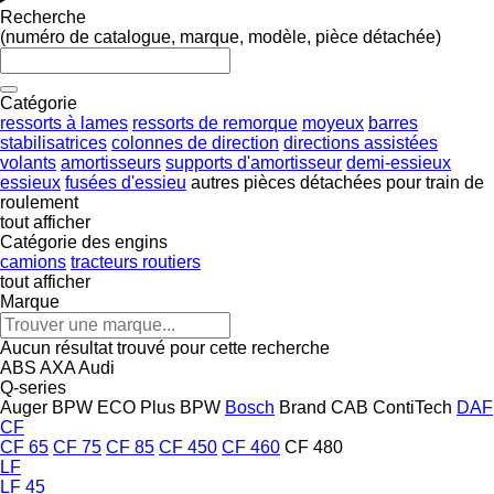
Recherche
(numéro de catalogue, marque, modèle, pièce détachée)
Catégorie
ressorts à lames
ressorts de remorque
moyeux
barres
stabilisatrices
colonnes de direction
directions assistées
volants
amortisseurs
supports d'amortisseur
demi-essieux
essieux
fusées d'essieu
autres pièces détachées pour train de
roulement
tout afficher
Catégorie des engins
camions
tracteurs routiers
tout afficher
Marque
Aucun résultat trouvé pour cette recherche
ABS
AXA
Audi
Q-series
Auger
BPW ECO Plus
BPW
Bosch
Brand
CAB
ContiTech
DAF
CF
CF 65
CF 75
CF 85
CF 450
CF 460
CF 480
LF
LF 45