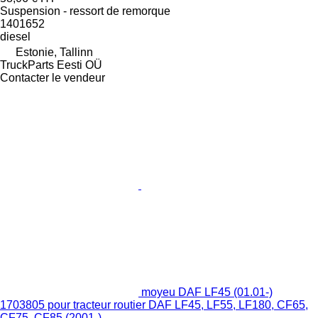
Suspension - ressort de remorque
1401652
diesel
Estonie, Tallinn
TruckParts Eesti OÜ
Contacter le vendeur
moyeu DAF LF45 (01.01-)
1703805 pour tracteur routier DAF LF45, LF55, LF180, CF65,
CF75, CF85 (2001-)