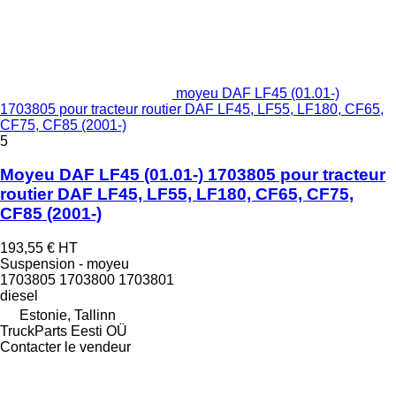
moyeu DAF LF45 (01.01-)
1703805 pour tracteur routier DAF LF45, LF55, LF180, CF65,
CF75, CF85 (2001-)
5
Moyeu DAF LF45 (01.01-) 1703805 pour tracteur
routier DAF LF45, LF55, LF180, CF65, CF75,
CF85 (2001-)
193,55 €
HT
Suspension - moyeu
1703805 1703800 1703801
diesel
Estonie, Tallinn
TruckParts Eesti OÜ
Contacter le vendeur