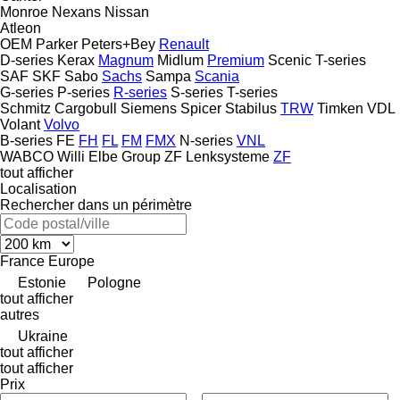
Monroe
Nexans
Nissan
Atleon
OEM
Parker
Peters+Bey
Renault
D-series
Kerax
Magnum
Midlum
Premium
Scenic
T-series
SAF
SKF
Sabo
Sachs
Sampa
Scania
G-series
P-series
R-series
S-series
T-series
Schmitz Cargobull
Siemens
Spicer
Stabilus
TRW
Timken
VDL
Volant
Volvo
B-series
FE
FH
FL
FM
FMX
N-series
VNL
WABCO
Willi Elbe Group
ZF Lenksysteme
ZF
tout afficher
Localisation
Rechercher dans un périmètre
France
Europe
Estonie
Pologne
tout afficher
autres
Ukraine
tout afficher
tout afficher
Prix