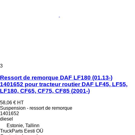
3
Ressort de remorque DAF LF180 (01.13-)
1401652 pour tracteur routier DAF LF45, LF55,
LF180, CF65, CF75, CF85 (2001-)
58,06 €
HT
Suspension - ressort de remorque
1401652
diesel
Estonie, Tallinn
TruckParts Eesti OÜ