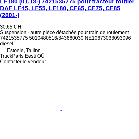
LF180 (01.13-) 7421535775 pour tracteur routier
DAF LF45, LF55, LF180, CF65, CF75, CF85
(2001-)
30,65 €
HT
Suspension - autre pièce détachée pour train de roulement
7421535775 5010480516/343660030 NE10673033093096
diesel
Estonie, Tallinn
TruckParts Eesti OÜ
Contacter le vendeur