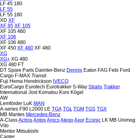
LF 45 180
LF 55
LF 55 180
XD
XF
XF 95
XF 105
XF 105 460
XF 106
XF 106 480
XF 450
XF 460
XF 480
XG
XG+
XG 480
XG 480 FT
DT Spare Parts
Daimler-Benz
Dennis
Eaton
FAG
Febi
Ford
Cargo
F-MAX
Transit
Fuji
Hema
Hendrickson
IVECO
EuroCargo
Eurotech
Eurotrakker
S-Way
Stralis
Trakker
International
Jost
Komatsu
Koni
Kögel
AW
Lemförder
LuK
MAN
A-series
F90
L2000
LE
TGA
TGL
TGM
TGS
TGX
MB
Mantes
Mercedes-Benz
A-Class
Actros
Antos
Arocs
Atego
Axor
Econic
LK
MB
Unimog
Vito
Meritor
Mitsubishi
Canter