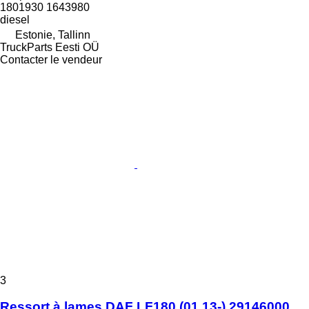
1801930 1643980
diesel
Estonie, Tallinn
TruckParts Eesti OÜ
Contacter le vendeur
3
Ressort à lames DAF LF180 (01.13-) 29146000