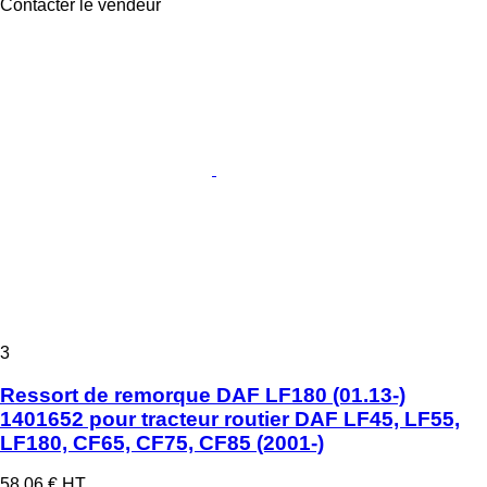
Contacter le vendeur
3
Ressort de remorque DAF LF180 (01.13-)
1401652 pour tracteur routier DAF LF45, LF55,
LF180, CF65, CF75, CF85 (2001-)
58,06 €
HT