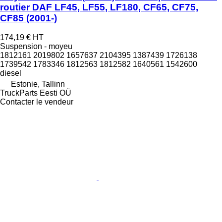
routier DAF LF45, LF55, LF180, CF65, CF75,
CF85 (2001-)
174,19 €
HT
Suspension - moyeu
1812161 2019802 1657637 2104395 1387439 1726138
1739542 1783346 1812563 1812582 1640561 1542600
diesel
Estonie, Tallinn
TruckParts Eesti OÜ
Contacter le vendeur