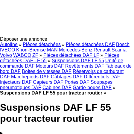
Déposer une annonce
Autoline
»
Pièces détachées
»
Pièces détachées DAF
Bosch
IVECO
Knorr-Bremse
MAN
Mercedes-Benz
Renault
Scania
Volvo
WABCO
ZF
»
Pièces détachées DAF LF
»
Pièces
détachées DAF LF 55
»
Suspensions DAF LF 55
Unité de
commande DAF
Moteurs DAF
Revêtements DAF
Tableaux de
bord DAF
Boîtes de vitesses DAF
Réservoirs de carburant
DAF
Marchepieds DAF
Câblages DAF
Différentiels DAF
Injecteurs DAF
Capteurs DAF
Portes DAF
Soupapes
pneumatiques DAF
Cabines DAF
Garde-boues DAF
»
Suspensions DAF LF 55 pour tracteur routier
»
Suspensions DAF LF 55
pour tracteur routier