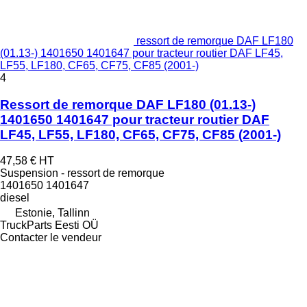
ressort de remorque DAF LF180
(01.13-) 1401650 1401647 pour tracteur routier DAF LF45,
LF55, LF180, CF65, CF75, CF85 (2001-)
4
Ressort de remorque DAF LF180 (01.13-)
1401650 1401647 pour tracteur routier DAF
LF45, LF55, LF180, CF65, CF75, CF85 (2001-)
47,58 €
HT
Suspension - ressort de remorque
1401650 1401647
diesel
Estonie, Tallinn
TruckParts Eesti OÜ
Contacter le vendeur