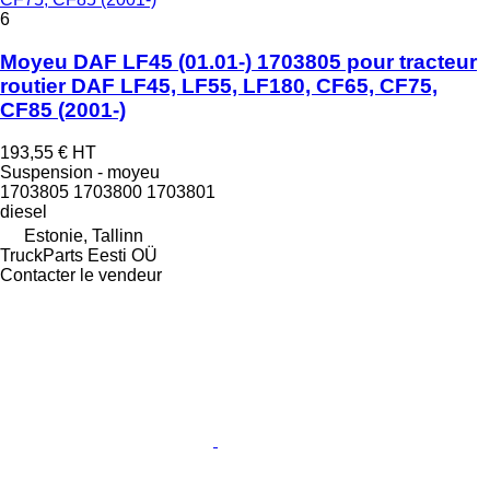
6
Moyeu DAF LF45 (01.01-) 1703805 pour tracteur
routier DAF LF45, LF55, LF180, CF65, CF75,
CF85 (2001-)
193,55 €
HT
Suspension - moyeu
1703805 1703800 1703801
diesel
Estonie, Tallinn
TruckParts Eesti OÜ
Contacter le vendeur