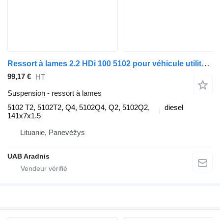
Ressort à lames 2.2 HDi 100 5102 pour véhicule utilitaire Peugeot BOXER
99,17 €
HT
Suspension - ressort à lames
5102 T2, 5102T2, Q4, 5102Q4, Q2, 5102Q2,
diesel
141x7x1.5
Lituanie, Panevėžys
UAB Aradnis