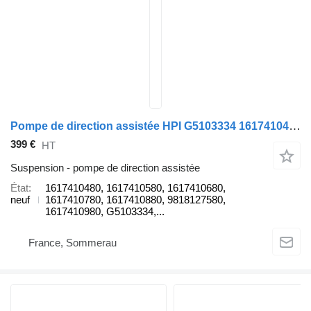
Pompe de direction assistée HPI G5103334 1617410480 pour automobile Peugeot expert
399 €
HT
Suspension - pompe de direction assistée
État
1617410480, 1617410580, 1617410680,
neuf
1617410780, 1617410880, 9818127580,
1617410980, G5103334,...
France, Sommerau