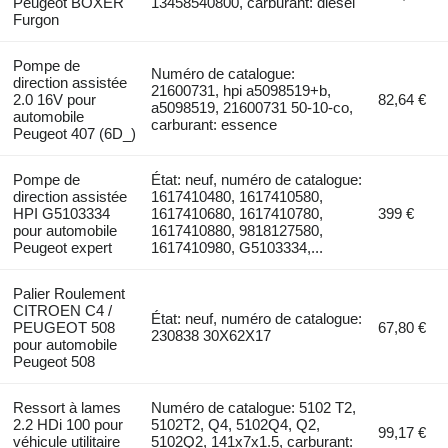
Peugeot BOXER
13458540800, carburant: diesel
Furgon
Pompe de
Numéro de catalogue:
direction assistée
21600731, hpi a5098519+b,
2.0 16V pour
82,64 €
a5098519, 21600731 50-10-co,
automobile
carburant: essence
Peugeot 407 (6D_)
Pompe de
État: neuf, numéro de catalogue:
direction assistée
1617410480, 1617410580,
HPI G5103334
1617410680, 1617410780,
399 €
pour automobile
1617410880, 9818127580,
Peugeot expert
1617410980, G5103334,...
Palier Roulement
CITROEN C4 /
État: neuf, numéro de catalogue:
PEUGEOT 508
67,80 €
230838 30X62X17
pour automobile
Peugeot 508
Ressort à lames
Numéro de catalogue: 5102 T2,
2.2 HDi 100 pour
5102T2, Q4, 5102Q4, Q2,
99,17 €
véhicule utilitaire
5102Q2, 141x7x1.5, carburant: