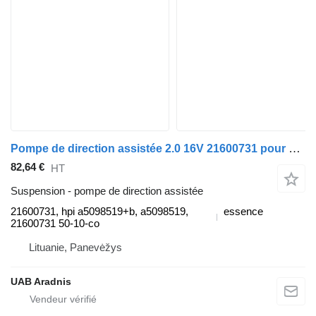
Pompe de direction assistée 2.0 16V 21600731 pour automobile Peugeot 407 (6D_)
82,64 €
HT
Suspension - pompe de direction assistée
21600731, hpi a5098519+b, a5098519,
essence
21600731 50-10-co
Lituanie, Panevėžys
UAB Aradnis