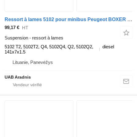
Ressort à lames 5102 pour minibus Peugeot BOXER Furgon
99,17 €
HT
Suspension - ressort à lames
5102 T2, 5102T2, Q4, 5102Q4, Q2, 5102Q2,
diesel
141x7x1.5
Lituanie, Panevėžys
UAB Aradnis