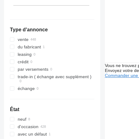
Portugal
Unimog
Belgique
Vario
tout afficher
Vito
Type d'annonce
vente
du fabricant
leasing
crédit
Vous ne trouvez 
par versements
Envoyez votre de
Commander une 
trade-in ( échange avec supplément )
échange
État
neuf
d'occasion
avec un défaut