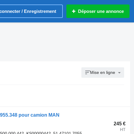
connecter / Enregistrement
Déposer une annonce
Mise en ligne
5.955.348 pour camion MAN
245 €
HT
 S00 000 442, KS00000442, 51.47101.7055,