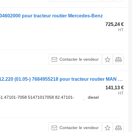
9304602000 pour tracteur routier Mercedes-Benz
725,24 €
HT
Contacter le vendeur
Pompe de direction assistée ZF TGL 12.220 (01.05-) 7684955218 pour tracteur routier MAN TGL, TGM, TGS, TGX (2005-2021)
141,13 €
HT
1.47101-7058 51471017058 82.47101-
diesel
Contacter le vendeur