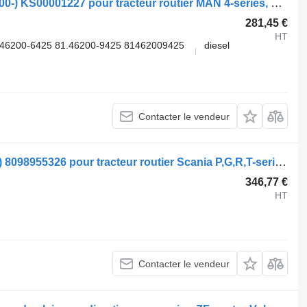
Direction assistée ZF TGA 26.460 (01.00-) KS00001227 pour tracteur routier MAN 4-series, TGA (1993-2009)
281,45 €
HT
46200-6425 81.46200-9425 81462009425
diesel
Contacter le vendeur
Direction assistée ZF R-series (01.04-) 8098955326 pour tracteur routier Scania P,G,R,T-series (2004-2017)
346,77 €
HT
Contacter le vendeur